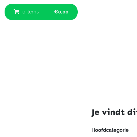
0 items
€
0,00
Je vindt di
Hoofdcategorie