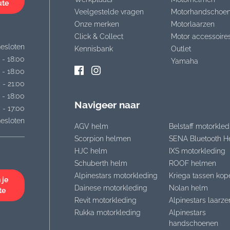
ute
Veelgestelde vragen
Motorhandschoe
Onze merken
Motorlaarzen
Click & Collect
Motor accessoire
esloten
Kennisbank
Outlet
 - 18:00
Yamaha
 - 18:00
 - 21:00
 - 18:00
Navigeer naar
 - 17:00
esloten
AGV helm
Belstaff motorkled
Scorpion helmen
SENA Bluetooth H
HJC helm
IXS motorkleding
Schuberth helm
ROOF helmen
Alpinestars motorkleding
Kriega tassen kop
 je
Dainese motorkleding
Nolan helm
te
Revit motorkleding
Alpinestars laarze
Rukka motorkleding
Alpinestars
handschoenen