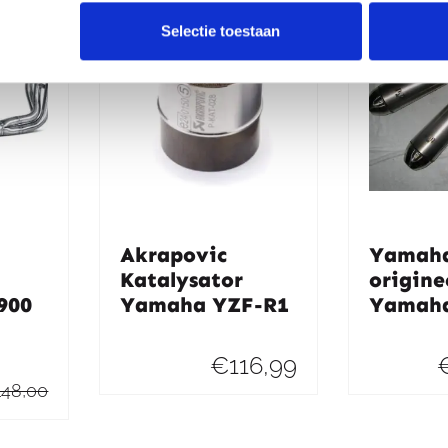
Selectie toestaan
Akrapovic
Yamaha
Katalysator
origine
900
Yamaha YZF-R1
Yamaha
€
116,99
.148,00
Oorspronkelijke
Huidige
prijs
prijs