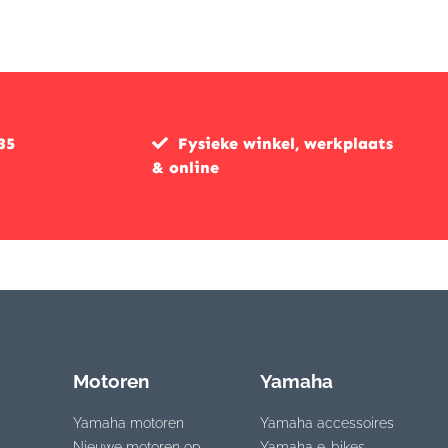
35
Fysieke winkel, werkplaats
& online
Motoren
Yamaha
Yamaha motoren
Yamaha accessoires
Nieuwe motoren op
Yamaha e-bikes