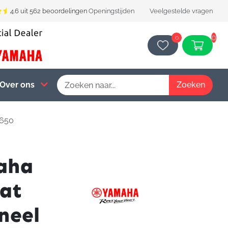
4.6 uit 562 beoordelingen
Openingstijden
Veelgestelde vragen
0
0
Over ons
 650
aha
aat
neel