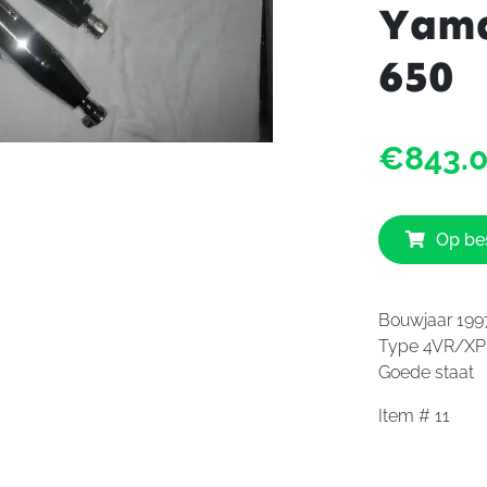
Yam
650
€843.
Op bes
Bouwjaar 199
Type 4VR/XP
Goede staat
Item # 11