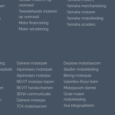
voorraad
nen
Yamaha merchandising
Tweedehands motoren
Yamaha motoren
op voorraad
s
Yamaha motorkleding
Motor financiering
Yamaha scooters
Motor verzekering
ing
Dainese motorpak
Daytona motorlaarzen
eadsets
Alpinestars motorpak
Stadler motorkleding
Alpinestars motorjas
Bering motorpak
REV’IT motorjas kopen
Valentino Rossi helm
en
REV’IT handschoenen
Motorjassen dames
SENA communicatie
Grote maten
motorkleding
n
Dainese motorjas
Arai Integraalhelm
TCX motorlaarzen