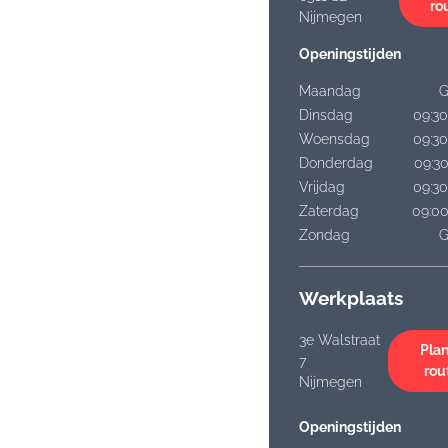
ro
Nijmegen
Openingstijden
Maandag
G
Dinsdag
09:30
Woensdag
09:30
Donderdag
09:30
Vrijdag
09:30
Zaterdag
09:00
Zondag
G
Werkplaats
3e Walstraat
Plan
7
rou
Nijmegen
Openingstijden