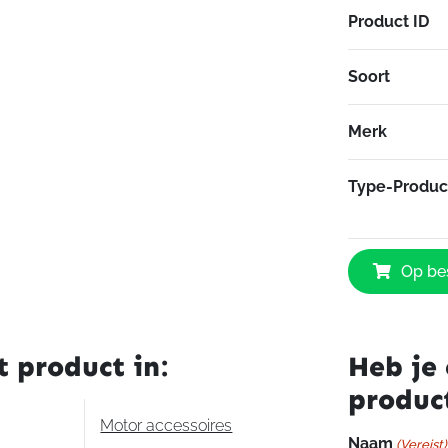
Product ID
Soort
Merk
Type-Produc
Yamaha
Op bes
Uitlaat
origineel
Yamaha
XVS
t product in:
Heb je 
650
produc
aantal
Motor accessoires
Naam
(Vereist)