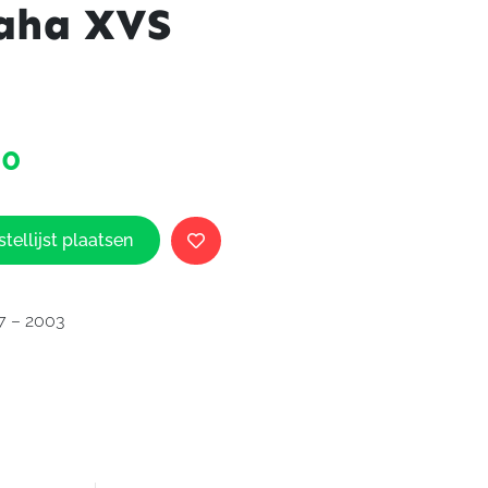
aha XVS
Yamaha
00
Uitlaat
origineel
Yamaha
XVS
tellijst plaatsen
650
aantal
7 – 2003