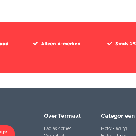
was:
is:
€1.148,00.
€975,00.
raad
Alleen A-merken
Sinds 19
Over Termaat
Categorieën
Ladies corner
Motorkleding
n je
Werkplaats
Motorhelmen