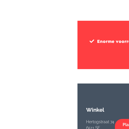
Enorme voor
Winkel
Hertogstraat 74
Pla
6511 SE