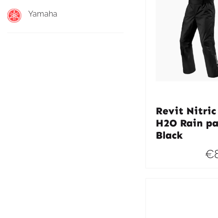
Yamaha
Revit Nitric
H2O Rain pa
Black
€