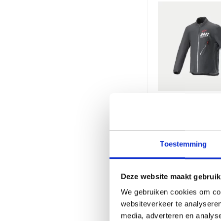
Alpinestars
Storm Dryst
Jacket Black
Toestemming
€
132,95
€
1
Deze website maakt gebruik
We gebruiken cookies om cont
websiteverkeer te analyseren
media, adverteren en analys