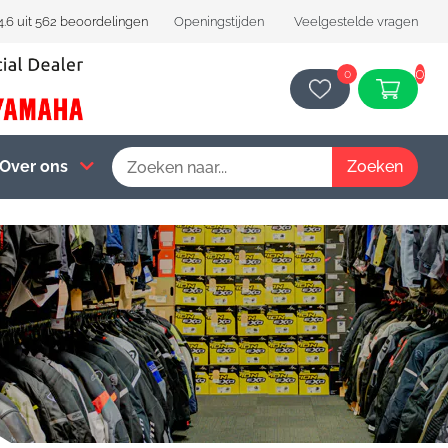
4.6 uit 562 beoordelingen
Openingstijden
Veelgestelde vragen
0
0
Over ons