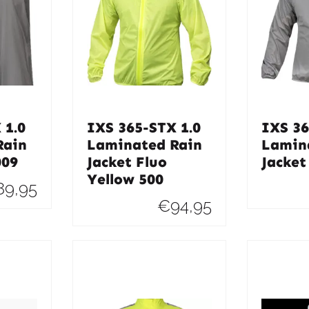
 1.0
IXS 365-STX 1.0
IXS 36
Rain
Laminated Rain
Lamin
009
Jacket Fluo
Jacket
Yellow 500
89,95
€
94,95