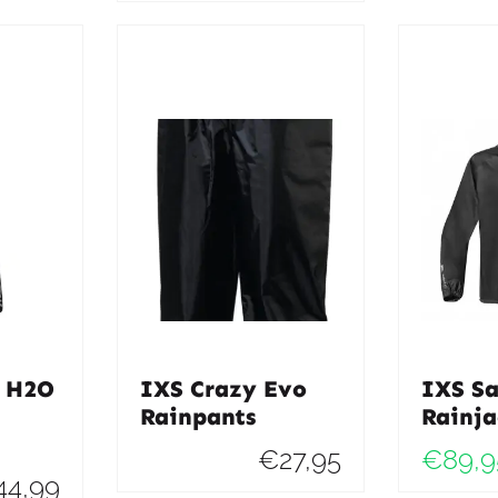
4 H2O
IXS Crazy Evo
IXS Sa
Rainpants
Rainja
€
27,95
€
89,9
44,99