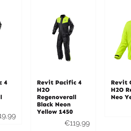
c 4
Revit Pacific 4
Revit 
H2O
H2O R
l
Regenoverall
Neo Y
Black Neon
Yellow 1450
19,99
€
119,99