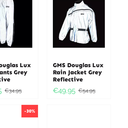
ouglas Lux
GMS Douglas Lux
ants Grey
Rain Jacket Grey
tive
Reflective
5
€
49,95
€
34,95
€
54,95
jke
Oorspronkelijke
Huidige
Oorspro
Huidig
prijs
prijs
prijs
prijs
-30%
was:
is:
was:
is:
€34,95.
€31,95.
€54,95.
€49,95.