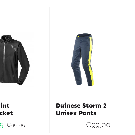
int
Dainese Storm 2
cket
Unisex Pants
5
€
99,00
€
99,95
Oorspronkelijke
Huidige