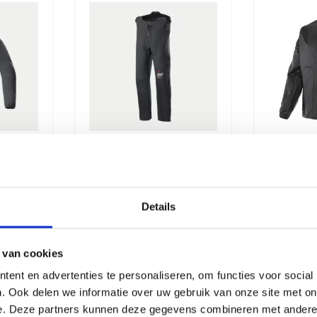
 AMT
Alpinestars AMT
Daine
ar XF
Storm Drystar XF
Rain J
Pants Black
Fluo Y
Details
€
123,95
€
69,9
39,95
€
129,95
Oorspronkelijke
Huidige
Oorspronkeli
Huidige
 van cookies
prijs
prijs
prijs
prijs
ent en advertenties te personaliseren, om functies voor social
. Ook delen we informatie over uw gebruik van onze site met on
was:
is:
was:
is:
e. Deze partners kunnen deze gegevens combineren met andere i