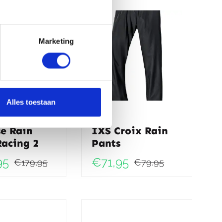
€99,95.
€69,95.
Marketing
Alles toestaan
e Rain
IXS Croix Rain
acing 2
Pants
jke
95
€
71,95
€
179,95
€
79,95
Oorspronkelijke
Huidige
Oorspro
Huidig
prijs
prijs
prijs
prijs
was:
is:
was:
is: