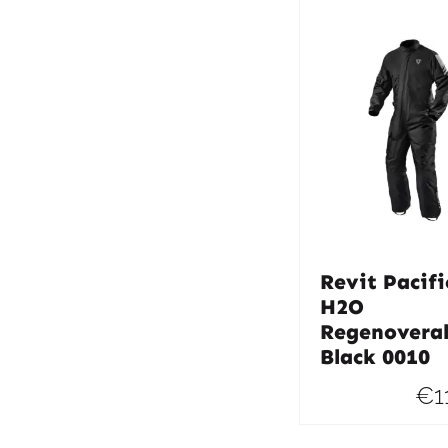
Revit Pacifi
H2O
Regenoveral
Black 0010
€
1