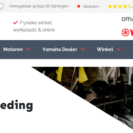
Hertogstraat 74 6511 SE Nijmegen
Gesloten
Fysieke winkel,
werkplaats & online
Motoren
Yamaha Dealer
Winkel
leding