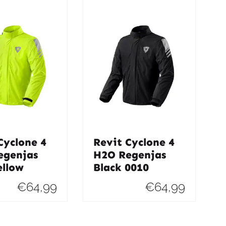
€179,95.
€125,95.
€79,95.
€71,95.
Cyclone 4
Revit Cyclone 4
egenjas
H2O Regenjas
ellow
Black 0010
€
64,99
€
64,99