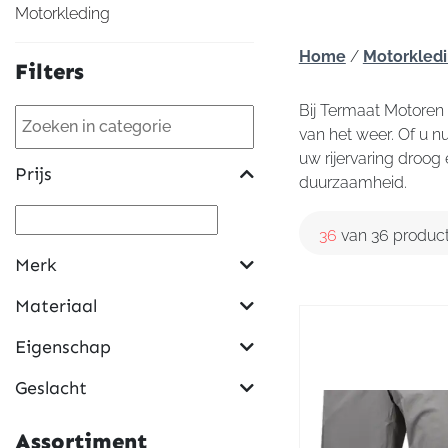
Motorkleding
Home
/
Motorkled
Filters
Bij Termaat Motoren
van het weer. Of u n
uw rijervaring droog
Prijs
duurzaamheid.
36
van 36 produc
Merk
Materiaal
Eigenschap
Geslacht
Assortiment