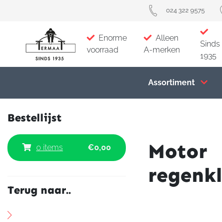
024 322 9575
Enorme
Alleen
Sinds
voorraad
A-merken
1935
Assortiment
Bestellijst
Motor
0 items
€
0,00
regenk
Terug naar..