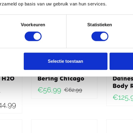
€139,95.
€132,95.
€129,95.
€123,95.
erzameld op basis van uw gebruik van hun services.
Voorkeuren
Statistieken
Selectie toestaan
4 H2O
Bering Chicago
Daines
Body R
€
56,99
€
62,99
w
Oorspronkeli
Huidige
€
125,
44,99
prijs
prijs
was:
is:
€62,99.
€56,99.