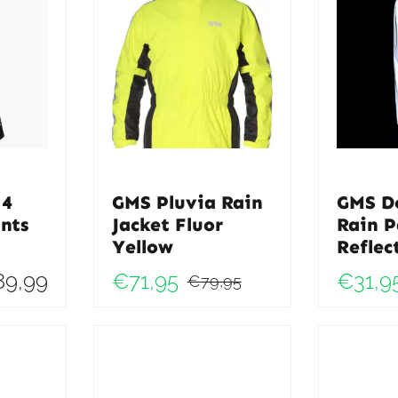
 4
GMS Pluvia Rain
GMS D
nts
Jacket Fluor
Rain P
Yellow
Reflec
89,99
€
71,95
€
31,9
€
79,95
Oorspronkeli
Huidige
prijs
prijs
was:
is:
€79,95.
€71,95.