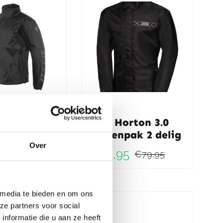
se VR46
IXS Horton 3.0
acket Black
Regenpak 2 delig
ellow 620
Over
€
71,95
€
79,95
Oorspro
Huidig
5
€
99,95
jke
Oorspronkelijke
Huidige
prijs
prijs
prijs
prijs
 media te bieden en om ons
was:
is:
-30%
ze partners voor social
was:
is:
€79,95.
€71,95.
nformatie die u aan ze heeft