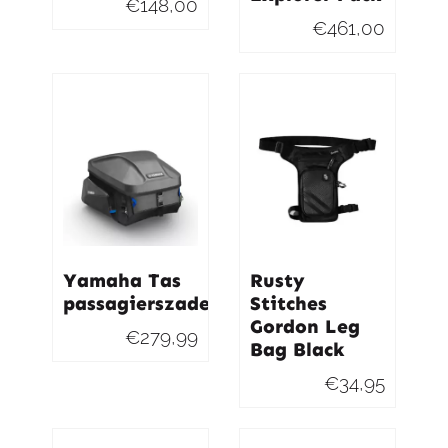
€
148,00
€
461,00
Yamaha Tas
Rusty
passagierszadel
Stitches
Gordon Leg
€
279,99
Bag Black
€
34,95