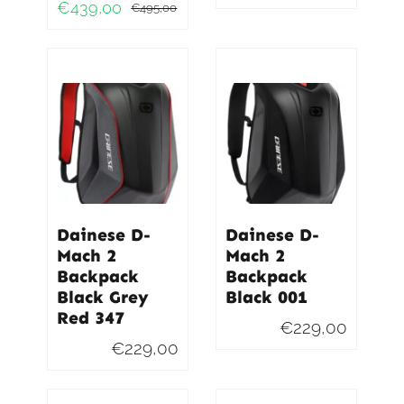
€
439,00
€
495,00
Oorspronkelijke
Huidige
prijs
prijs
was:
is:
€495,00.
€439,00.
Dainese D-
Dainese D-
Mach 2
Mach 2
Backpack
Backpack
Black Grey
Black 001
Red 347
€
229,00
€
229,00