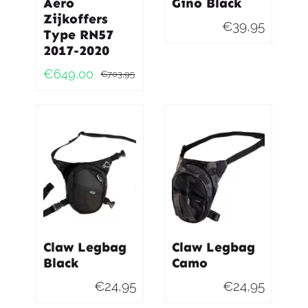
Aero
Gino Black
Zijkoffers
€
39,95
Type RN57
2017-2020
€
649,00
€
703,95
Oorspronkelijke
Huidige
prijs
prijs
was:
is:
€703,95.
€649,00.
Claw Legbag
Claw Legbag
Black
Camo
€
24,95
€
24,95