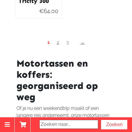
Tricity 300
€
64,00
1
2
3
→
Motortassen en
koffers:
georganiseerd op
weg
Of je nu een weekendtrip maakt of een
langere reis onderneemt, onze motortassen
en koffers zijn beschikbaar in verschillende
maten en configuraties. Van compacte