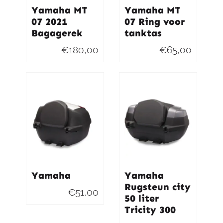
Yamaha MT
Yamaha MT
07 2021
07 Ring voor
Bagagerek
tanktas
€
180,00
€
65,00
Yamaha
Yamaha
Rugsteun city
€
51,00
50 liter
Tricity 300