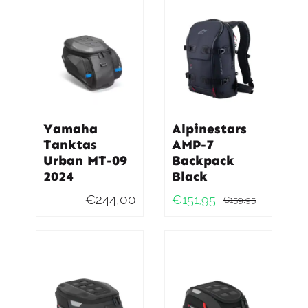
Yamaha
Alpinestars
Tanktas
AMP-7
Urban MT-09
Backpack
2024
Black
€
244,00
€
151,95
€
159,95
Oorspro
Huidig
prijs
prijs
was:
is:
€159,95
€151,95