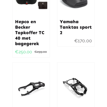
Hepco en
Yamaha
Becker
Tanktas sport
Topkoffer TC
2
40 met
€
170,00
bagegerek
€
250,00
€
299,00
Oorspronkelijke
Huidige
prijs
prijs
was:
is:
€299,00.
€250,00.