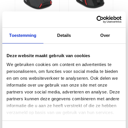
Sw motech
Sw motech
Pro Daypack
Pro Micro 3-5
Toestemming
Details
Over
5-8 liter
liter
€
157,95
€
126,95
Deze website maakt gebruik van cookies
We gebruiken cookies om content en advertenties te
personaliseren, om functies voor social media te bieden
en om ons websiteverkeer te analyseren. Ook delen we
informatie over uw gebruik van onze site met onze
partners voor social media, adverteren en analyse. Deze
partners kunnen deze gegevens combineren met andere
informatie die u aan ze heeft verstrekt of die ze hebben
verzameld op basis van uw gebruik van hun services.
Sw motech
Kriega OS