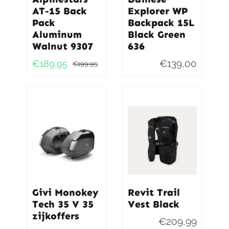
AT-15 Back
Explorer WP
Pack
Backpack 15L
Aluminum
Black Green
Walnut 9307
636
€
139,00
€
189,95
€
199,95
Oorspronkelijke
Huidige
prijs
prijs
was:
is:
€199,95.
€189,95.
Givi Monokey
Revit Trail
Tech 35 V 35
Vest Black
zijkoffers
€
209,99