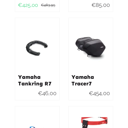
€
85,00
€
425,00
€
483,95
Oorspronkelijke
Huidige
prijs
prijs
was:
is:
€483,95.
€425,00.
Yamaha
Yamaha
Tankring R7
Tracer7
€
46,00
€
454,00