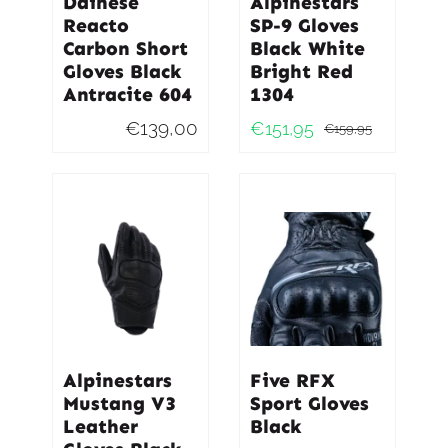
Dainese
Alpinestars
Reacto
SP-9 Gloves
Carbon Short
Black White
Gloves Black
Bright Red
Antracite 604
1304
€
139,00
€
151,95
€
159,95
Oorspro
Huidig
prijs
prijs
was:
is:
€159,95
€151,95
Alpinestars
Five RFX
Mustang V3
Sport Gloves
Leather
Black