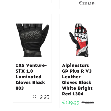
Oorspronkelijke
Huidige
€
119,95
prijs
prijs
was:
is:
€199,95.
€189,95.
IXS Venture-
Alpinestars
STX 1.0
GP Plus R V3
Laminated
Leather
Gloves Black
Gloves Black
003
White Bright
Red 1304
€
119,95
€
189,95
€
199,95
Oorspro
Huidig