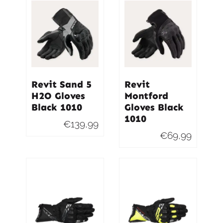
€199,95.
€189,95.
€199,95
€189,95
Revit Sand 5
Revit
H2O Gloves
Montford
Black 1010
Gloves Black
1010
€
139,99
€
69,99