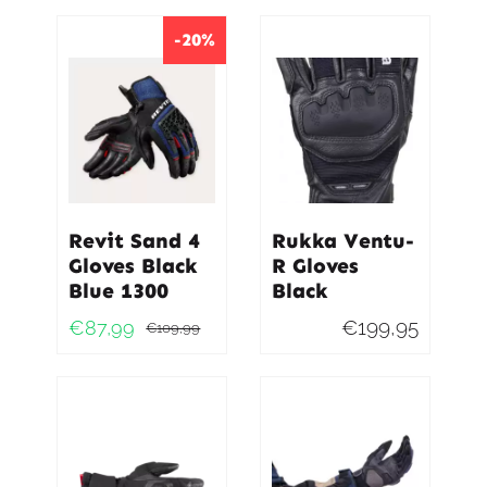
-20%
Revit Sand 4
Rukka Ventu-
Gloves Black
R Gloves
Blue 1300
Black
€
199,95
€
87,99
€
109,99
Oorspronkelijke
Huidige
prijs
prijs
was:
is:
€109,99.
€87,99.