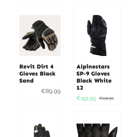
Revit Dirt 4
Alpinestars
Gloves Black
SP-9 Gloves
Sand
Black White
12
€
89,99
€
151,95
€
159,95
Oorspro
Huidig
prijs
prijs
was:
is:
€159,95
€151,95