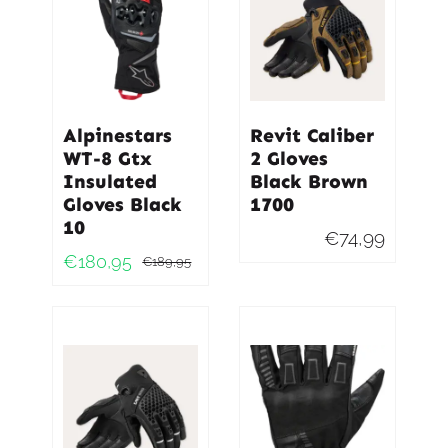
Alpinestars
Revit Caliber
WT-8 Gtx
2 Gloves
Insulated
Black Brown
Gloves Black
1700
10
€
74,99
€
180,95
€
189,95
Oorspronkelijke
Huidige
prijs
prijs
was:
is:
€189,95.
€180,95.