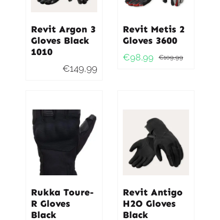
Revit Argon 3
Revit Metis 2
Gloves Black
Gloves 3600
1010
€
98,99
€
109,99
Oorspro
Huidig
€
149,99
prijs
prijs
was:
is:
€109,9
€98,99
Rukka Toure-
Revit Antigo
R Gloves
H2O Gloves
Black
Black