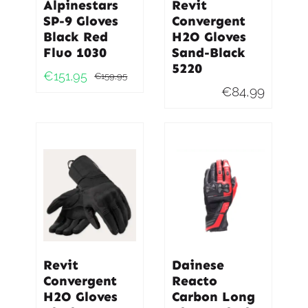
Alpinestars
Revit
SP-9 Gloves
Convergent
Black Red
H2O Gloves
Fluo 1030
Sand-Black
5220
€
151,95
€
159,95
Oorspronkelijke
Huidige
€
84,99
prijs
prijs
was:
is:
€159,95.
€151,95.
Revit
Dainese
Convergent
Reacto
H2O Gloves
Carbon Long