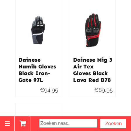
was:
is:
was:
is:
€99,95.
€89,95.
€79,95.
€75,95.
Dainese
Dainese Mig 3
Namib Gloves
Air Tex
Black Iron-
Gloves Black
Gate 97L
Lava Red B78
€
94,95
€
89,95