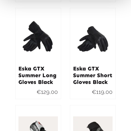
prijs
prijs
prijs
prijs
was:
is:
was:
is:
€89,95.
€85,95.
€89,95
€85,95.
Eska GTX
Eska GTX
Summer Long
Summer Short
Gloves Black
Gloves Black
€
129,00
€
119,00