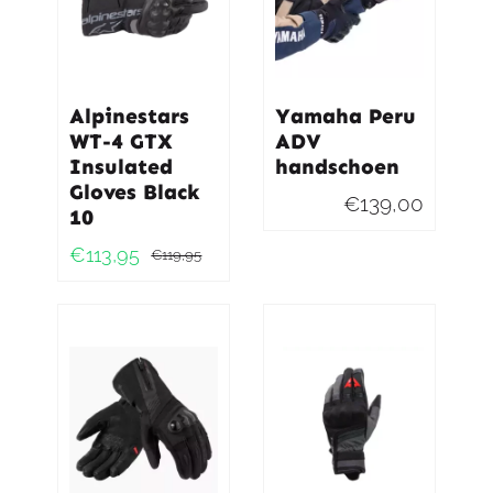
Alpinestars
Yamaha Peru
WT-4 GTX
ADV
Insulated
handschoen
Gloves Black
€
139,00
10
€
113,95
€
119,95
Oorspronkelijke
Huidige
prijs
prijs
was:
is:
€119,95.
€113,95.