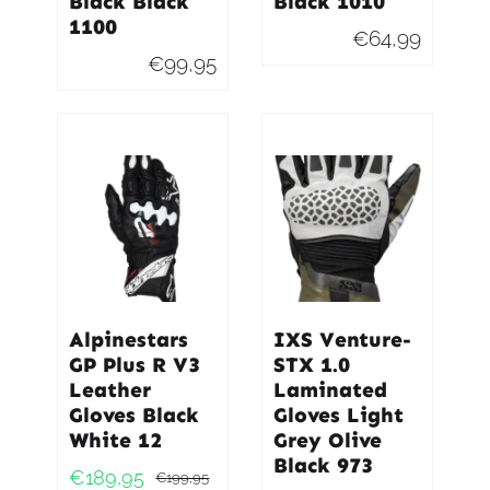
Black Black
Black 1010
1100
€
64,99
€
99,95
Alpinestars
IXS Venture-
GP Plus R V3
STX 1.0
Leather
Laminated
Gloves Black
Gloves Light
White 12
Grey Olive
Black 973
€
189,95
€
199,95