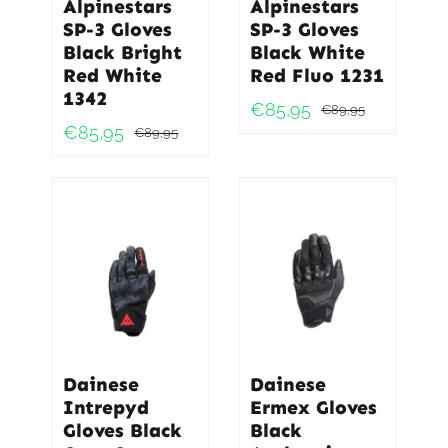
Alpinestars
Alpinestars
SP-3 Gloves
SP-3 Gloves
Black Bright
Black White
Red White
Red Fluo 1231
1342
€
85,95
€
89,95
Oorspro
Huidig
€
85,95
€
89,95
Oorspronkelijke
Huidige
prijs
prijs
prijs
prijs
was:
is:
was:
is:
€89,95
€85,95.
€89,95.
€85,95.
Dainese
Dainese
Intrepyd
Ermex Gloves
Gloves Black
Black