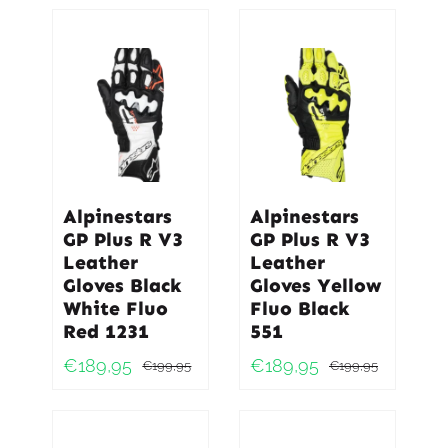
prijs
prijs
was:
is:
€199,95
€189,95
Alpinestars
Alpinestars
GP Plus R V3
GP Plus R V3
Leather
Leather
Gloves Black
Gloves Yellow
White Fluo
Fluo Black
Red 1231
551
€
189,95
€
189,95
€
199,95
€
199,95
Oorspronkelijke
Huidige
Oorspro
Huidig
prijs
prijs
prijs
prijs
was:
is:
was:
is: