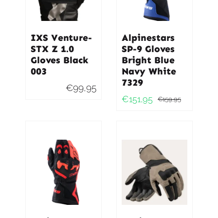
IXS Venture-
Alpinestars
STX Z 1.0
SP-9 Gloves
Gloves Black
Bright Blue
003
Navy White
7329
€
99,95
€
151,95
€
159,95
Oorspro
Huidig
prijs
prijs
was:
is:
€159,95
€151,95