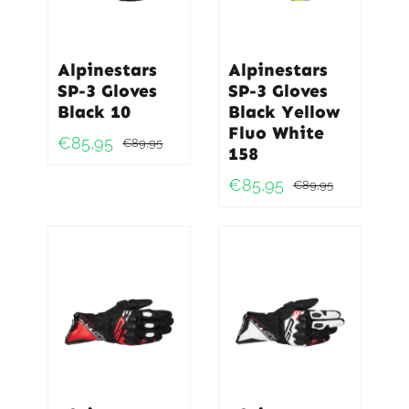
Alpinestars
Alpinestars
SP-3 Gloves
SP-3 Gloves
Black 10
Black Yellow
Fluo White
€
85,95
€
89,95
158
Oorspronkelijke
Huidige
prijs
prijs
€
85,95
€
89,95
Oorspro
Huidig
was:
is:
prijs
prijs
€89,95.
€85,95.
was:
is:
€89,95
€85,95.