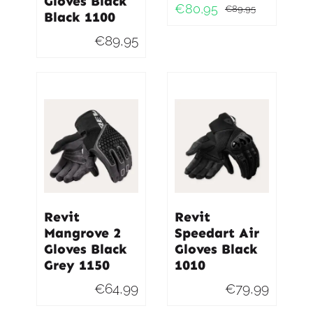
Gloves Black
€
80,95
€
89,95
Black 1100
Oorspro
Huidig
prijs
prijs
€
89,95
was:
is:
€89,95
€80,95
Revit
Revit
Mangrove 2
Speedart Air
Gloves Black
Gloves Black
Grey 1150
1010
€
64,99
€
79,99