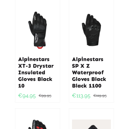
Alpinestars
Alpinestars
XT-3 Drystar
SP X Z
Insulated
Waterproof
Gloves Black
Gloves Black
10
Black 1100
€
94,95
€
113,95
€
99,95
€
119,95
Oorspronkelijke
Huidige
Oorspro
Huidig
prijs
prijs
prijs
prijs
was:
is:
was:
is:
€99,95.
€94,95.
€119,95
€113,95