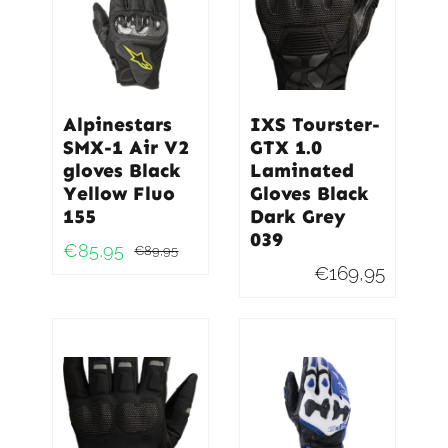
Alpinestars
IXS Tourster-
SMX-1 Air V2
GTX 1.0
gloves Black
Laminated
Yellow Fluo
Gloves Black
155
Dark Grey
039
€
85,95
€
89,95
Oorspronkelijke
Huidige
€
169,95
prijs
prijs
was:
is:
€89,95.
€85,95.