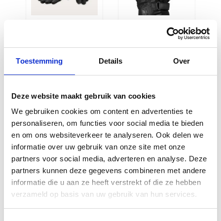
Revit Caliber
IXS Tourster-
2 Gloves
STX 1.0
Black 1010
Gloves Black
Toestemming
Details
Over
003
€
74,99
€
89,95
Deze website maakt gebruik van cookies
We gebruiken cookies om content en advertenties te
personaliseren, om functies voor social media te bieden
en om ons websiteverkeer te analyseren. Ook delen we
informatie over uw gebruik van onze site met onze
partners voor social media, adverteren en analyse. Deze
partners kunnen deze gegevens combineren met andere
informatie die u aan ze heeft verstrekt of die ze hebben
verzameld op basis van uw gebruik van hun services.
Revit Sand 5
Alpinestars
Gloves Black
SP X 5 Air