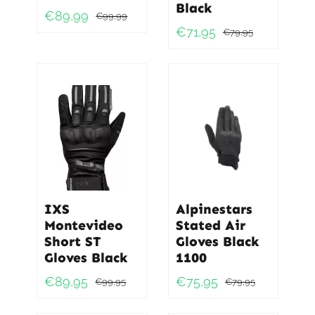
Black
€
89,99
€
99,99
Oorspronkelijke
Huidige
€
71,95
€
79,95
Oorspro
Huidig
prijs
prijs
prijs
prijs
was:
is:
was:
is:
€99,99.
€89,99.
€79,95.
€71,95.
IXS
Alpinestars
Montevideo
Stated Air
Short ST
Gloves Black
Gloves Black
1100
€
89,95
€
75,95
€
99,95
€
79,95
Oorspronkelijke
Huidige
Oorspro
Huidig
prijs
prijs
prijs
prijs