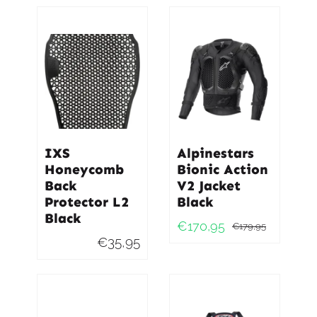
IXS
Alpinestars
Honeycomb
Bionic Action
Back
V2 Jacket
Protector L2
Black
Black
€
170,95
€
179,95
Oorspro
Huidig
€
35,95
prijs
prijs
was:
is:
€179,95
€170,95