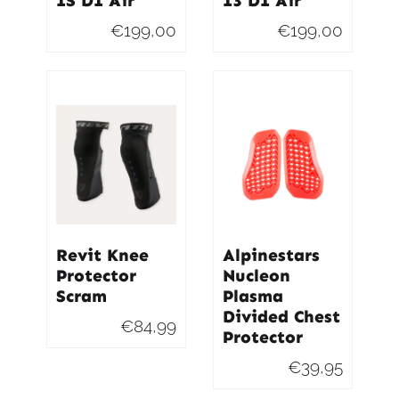
1S D1 Air
13 D1 Air
€
199,00
€
199,00
Revit Knee
Alpinestars
Protector
Nucleon
Scram
Plasma
Divided Chest
€
84,99
Protector
€
39,95