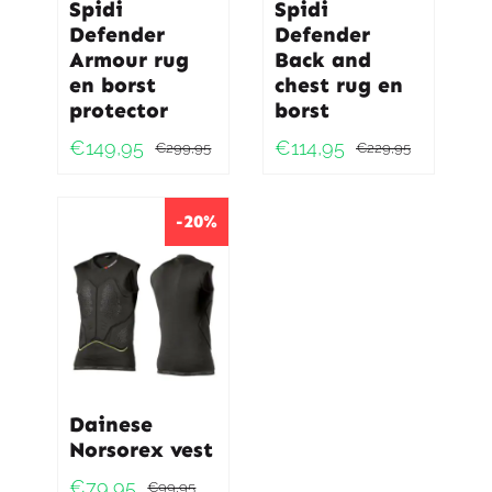
Spidi
Spidi
Defender
Defender
Armour rug
Back and
en borst
chest rug en
protector
borst
€
149,95
€
114,95
€
299,95
€
229,95
Oorspronkelijke
Huidige
Oorspro
Huidig
prijs
prijs
prijs
prijs
was:
is:
was:
is:
-20%
€299,95.
€149,95.
€229,9
€114,95
Dainese
Norsorex vest
€
79,95
€
99,95