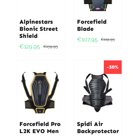
Alpinestars
Forcefield
Bionic Street
Blade
Shield
€
107,95
€
119,95
Oorspro
Huidig
€
129,95
€
159,95
Oorspronkelijke
Huidige
prijs
prijs
prijs
prijs
was:
is:
was:
is:
-50%
€119,95
€107,95
€159,95.
€129,95.
Forcefield Pro
Spidi Air
L2K EVO Men
Backprotector