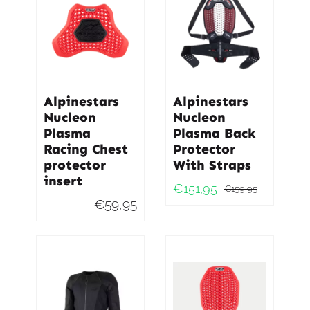
Alpinestars
Alpinestars
Nucleon
Nucleon
Plasma
Plasma Back
Racing Chest
Protector
protector
With Straps
insert
€
151,95
€
159,95
Oorspro
Huidig
€
59,95
prijs
prijs
was:
is:
€159,95
€151,95