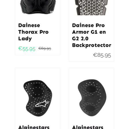
Dainese
Dainese Pro
Thorax Pro
Armor G1 en
Lady
G2 2.0
Backprotector
€
55,95
€
69,95
Oorspronkelijke
Huidige
€
85,95
prijs
prijs
was:
is:
€69,95.
€55,95.
Alpinestars
Alpinestars