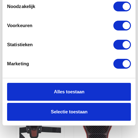
Toestemmingsselectie
Noodzakelijk
Voorkeuren
Statistieken
Alpinestars
Alpinestars
Bioflex
Bioflex
Marketing
heupprotectie
knieprotectie
€
19,95
€
29,95
Alles toestaan
Selectie toestaan