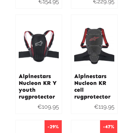
€
154,95
€
229,95
Alpinestars
Alpinestars
Nucleon KR Y
Nucleon KR
youth
cell
rugprotector
rugprotector
€
109,95
€
119,95
-29%
-47%