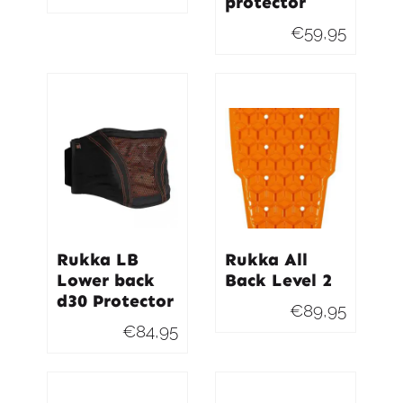
protector
Oorspronkelijke
Huidige
prijs
prijs
€
59,95
was:
is:
€75,95.
€53,95.
Rukka LB
Rukka All
Lower back
Back Level 2
d30 Protector
€
89,95
€
84,95