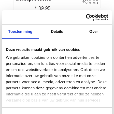
€
39,95
€
39,95
Toestemming
Details
Over
Deze website maakt gebruik van cookies
We gebruiken cookies om content en advertenties te
personaliseren, om functies voor social media te bieden
en om ons websiteverkeer te analyseren. Ook delen we
Rukka APS
Revit Proteus
informatie over uw gebruik van onze site met onze
AFT Protector
Protector
partners voor social media, adverteren en analyse. Deze
Jacket
Jacket
partners kunnen deze gegevens combineren met andere
€
259,90
€
219,99
informatie die u aan ze heeft verstrekt of die ze hebben
verzameld op basis van uw gebruik van hun services.