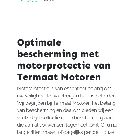
Oorspronkelijke
Huidige
prijs
prijs
was:
is:
€99,95.
€79,95.
Optimale
bescherming met
motorprotectie van
Termaat Motoren
Motorprotectie is van essentieel belang om
uw veiligheid te waarborgen tijdens het rijden.
Wij begrijpen bij Termaat Motoren het belang
van bescherming en daarom bieden wij een
veelzijdige collectie motorbescherming aan
die aan al uw wensen tegemoetkomt. Of u nu
lange ritten maakt of dagelijks pendelt, onze