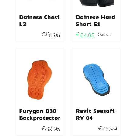
Dainese Chest
Dainese Hard
L2
Short E1
€
65,95
€
94,95
€
99,95
Oorspro
Huidig
prijs
prijs
was:
is:
€99,95
€94,95.
Furygan D30
Revit Seesoft
Backprotector
RV 04
€
39,95
€
43,99