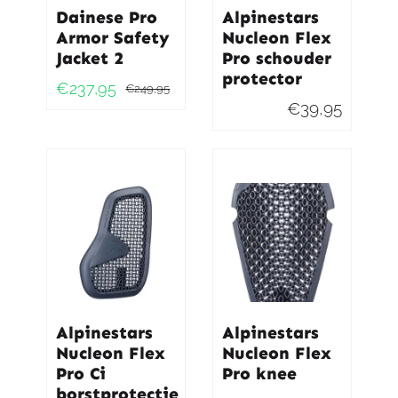
Dainese Pro
Alpinestars
Armor Safety
Nucleon Flex
Jacket 2
Pro schouder
protector
€
237,95
€
249,95
Oorspronkelijke
Huidige
€
39,95
prijs
prijs
was:
is:
€249,95.
€237,95.
Alpinestars
Alpinestars
Nucleon Flex
Nucleon Flex
Pro Ci
Pro knee
borstprotectie