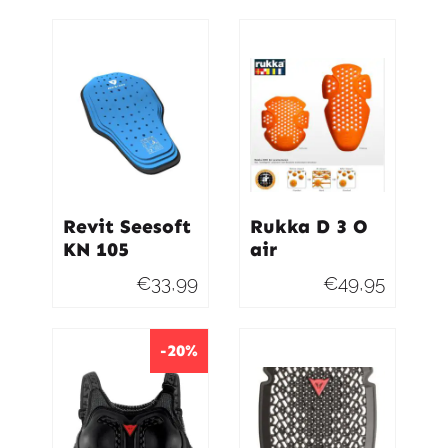
Revit Seesoft
Rukka D 3 O
KN 105
air
€
33,99
€
49,95
-20%