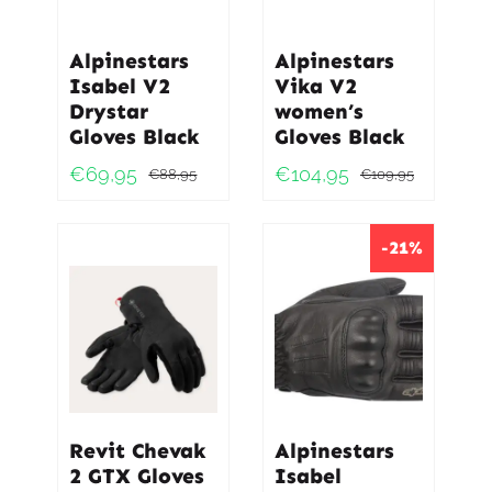
Alpinestars
Alpinestars
Isabel V2
Vika V2
Drystar
women’s
Gloves Black
Gloves Black
€
69,95
€
104,95
€
88,95
€
109,95
Oorspronkelijke
Huidige
Oorspro
Huidig
prijs
prijs
prijs
prijs
was:
is:
was:
is:
-21%
€88,95.
€69,95.
€109,9
€104,95
Revit Chevak
Alpinestars
2 GTX Gloves
Isabel