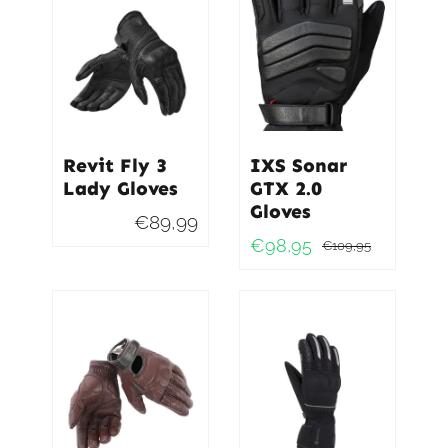
Revit Fly 3
IXS Sonar
Lady Gloves
GTX 2.0
Gloves
€
89,99
€
98,95
€
109,95
Oorspro
Huidig
prijs
prijs
was:
is:
€109,9
€98,95