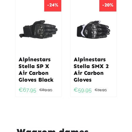
was:
is:
-24%
-20%
€69,95.
€49,95.
€119,95
€83,95.
Alpinestars
Alpinestars
Stella SP X
Stella SMX 2
Air Carbon
Air Carbon
Gloves Black
Gloves
€
67,95
€
59,95
€
89,95
€
74,95
Oorspronkelijke
Huidige
Oorspro
Huidig
prijs
prijs
prijs
prijs
was:
is:
was:
is:
€89,95.
€67,95.
€74,95.
€59,95.