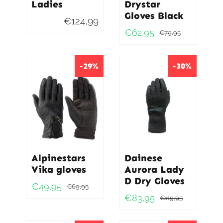
Ladies
Drystar
Gloves Black
€
124,99
€
62,95
€
79,95
Oorspro
Huidig
prijs
prijs
was:
is:
-29%
-30%
€79,95.
€62,95.
Alpinestars
Dainese
Vika gloves
Aurora Lady
D Dry Gloves
€
49,95
€
69,95
Oorspronkelijke
Huidige
€
83,95
€
119,95
Oorspro
Huidig
prijs
prijs
prijs
prijs
was:
is: