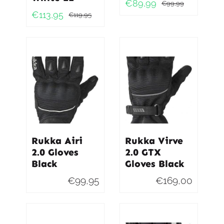
€
89,99
€
99,99
Oorspro
Huidig
€
113,95
€
119,95
Oorspronkelijke
Huidige
prijs
prijs
prijs
prijs
was:
is:
was:
is:
€99,99
€89,99
€119,95.
€113,95.
Rukka Airi
Rukka Virve
2.0 Gloves
2.0 GTX
Black
Gloves Black
€
99,95
€
169,00