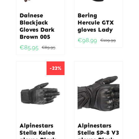
Dainese
Bering
Blackjack
Hercule GTX
Gloves Dark
gloves Lady
Brown 005
€
98,99
€
109,99
Oorspro
Huidig
€
85,95
€
89,95
Oorspronkelijke
Huidige
prijs
prijs
prijs
prijs
was:
is:
was:
is:
-22%
€109,9
€98,99
€89,95.
€85,95.
Alpinestars
Alpinestars
Stella Kalea
Stella SP-8 V3