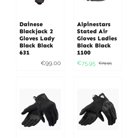
Dainese
Alpinestars
Blackjack 2
Stated Air
Gloves Lady
Gloves Ladies
Black Black
Black Black
631
1100
€
99,00
€
75,95
€
79,95
Oorspro
Huidig
prijs
prijs
was:
is:
€79,95.
€75,95.