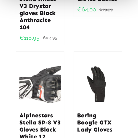
V3 Drystar
€
64,00
€
79,99
gloves Black
Oorspro
Huidig
Anthracite
prijs
prijs
104
was:
is:
€
118,95
€
124,95
€79,99
€64,00
Oorspronkelijke
Huidige
prijs
prijs
was:
is:
€124,95.
€118,95.
Alpinestars
Bering
Stella SP-8 V3
Boogie GTX
Gloves Black
Lady Gloves
White 12