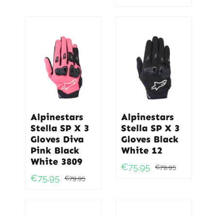
Alpinestars
Alpinestars
Stella SP X 3
Stella SP X 3
Gloves Diva
Gloves Black
Pink Black
White 12
White 3809
€
75,95
€
79,95
Oorspro
Huidig
€
75,95
€
79,95
Oorspronkelijke
Huidige
prijs
prijs
prijs
prijs
was:
is:
was:
is:
€79,95.
€75,95.