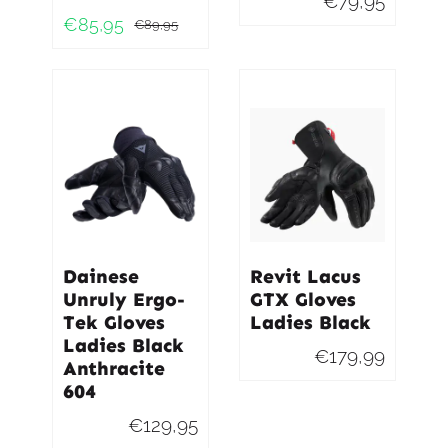
€
79,95
€
85,95
€
89,95
Oorspronkelijke
Huidige
prijs
prijs
was:
is:
€89,95.
€85,95.
Dainese
Revit Lacus
Unruly Ergo-
GTX Gloves
Tek Gloves
Ladies Black
Ladies Black
€
179,99
Anthracite
604
€
129,95