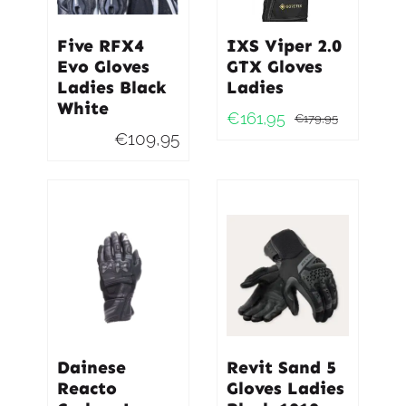
Five RFX4
IXS Viper 2.0
Evo Gloves
GTX Gloves
Ladies Black
Ladies
White
€
161,95
€
179,95
Oorspro
Huidig
€
109,95
prijs
prijs
was:
is:
€179,95
€161,95
Dainese
Revit Sand 5
Reacto
Gloves Ladies