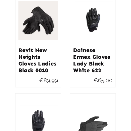
€79,95.
€75,95.
Revit New
Dainese
Heights
Ermex Gloves
Gloves Ladies
Lady Black
Black 0010
White 622
€
89,99
€
65,00