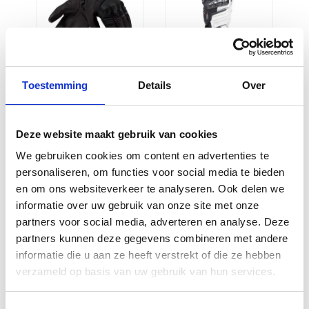
Revit Lava
Dainese
Toestemming
Details
Over
H2O Gloves
Carbon 4
Ladies Black
Long Gloves
Lady Black
€
64,99
Deze website maakt gebruik van cookies
White Fluo-
We gebruiken cookies om content en advertenties te
Red N32
personaliseren, om functies voor social media te bieden
€
179,95
en om ons websiteverkeer te analyseren. Ook delen we
informatie over uw gebruik van onze site met onze
partners voor social media, adverteren en analyse. Deze
partners kunnen deze gegevens combineren met andere
informatie die u aan ze heeft verstrekt of die ze hebben
verzameld op basis van uw gebruik van hun services.