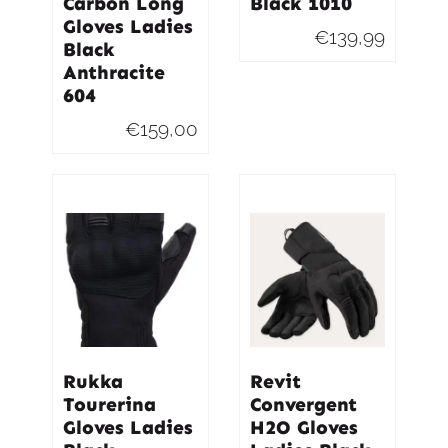
Carbon Long
Black 1010
Gloves Ladies
€
139,99
Black
Anthracite
604
€
159,00
Rukka
Revit
Tourerina
Convergent
Gloves Ladies
H2O Gloves