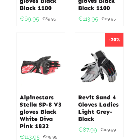
gloves Black
gloves Black
Black 1100
Black 1100
€
69,95
€
113,95
€
89,95
€
119,95
Oorspronkelijke
Huidige
Oorspro
Huidig
prijs
prijs
prijs
prijs
was:
is:
was:
is:
-20%
€89,95.
€69,95.
€119,95
€113,95
Alpinestars
Revit Sand 4
Stella SP-8 V3
Gloves Ladies
gloves Black
Light Grey-
White Diva
Black
Pink 1832
€
87,99
€
109,99
Oorspro
Huidig
€
113,95
€
119,95