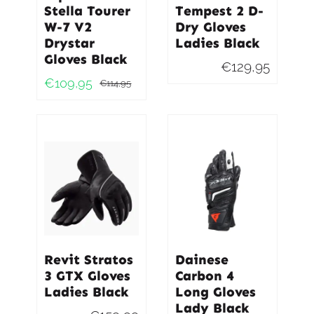
Stella Tourer
Tempest 2 D-
W-7 V2
Dry Gloves
Drystar
Ladies Black
Gloves Black
€
129,95
€
109,95
€
114,95
Oorspronkelijke
Huidige
prijs
prijs
was:
is:
€114,95.
€109,95.
Revit Stratos
Dainese
3 GTX Gloves
Carbon 4
Ladies Black
Long Gloves
Lady Black