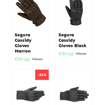
Segura
Segura
Cassidy
Cassidy
Gloves
Gloves Black
Marron
€
80,99
€
89,99
Oorspro
Huidig
€
80,99
€
89,99
Oorspronkelijke
Huidige
prijs
prijs
prijs
prijs
was:
is:
was:
is:
-21%
€89,99
€80,99
€89,99.
€80,99.