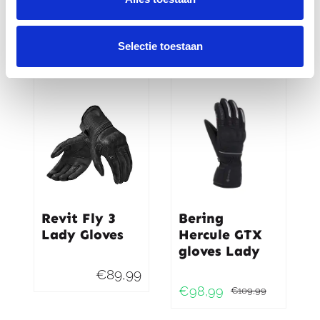
€
83,95
€
119,95
Oorspronkelijke
Huidige
€
59,95
€
74,95
Oorspr
Huidig
Selectie toestaan
prijs
prijs
prijs
prijs
was:
is:
was:
is:
€119,95.
€83,95.
€74,95
€59,95
Revit Fly 3
Bering
Lady Gloves
Hercule GTX
gloves Lady
€
89,99
€
98,99
€
109,99
Oorspr
Huidig
prijs
prijs