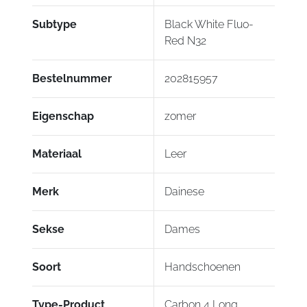
te beschermen, een versterkte mouw en
Subtype
Black White Fluo-
vingernaden aan de binnenkant voor maximale
Red N32
sterkte en comfort.
Gecertificeerd volgens CE – Cat.
II – EN
Bestelnummer
202815957
13594/2015 Standaard cat.
II level.
1
Eigenschap
zomer
Materiaal
Leer
Merk
Dainese
Sekse
Dames
Soort
Handschoenen
Type-Product
Carbon 4 Long