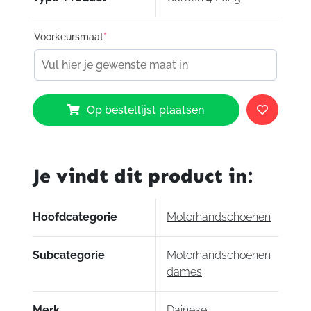
Voorkeursmaat
*
Dainese
Op bestellijst plaatsen
Carbon
4
Long
Gloves
Je vindt dit product in:
Lady
Black
White
Hoofdcategorie
Motorhandschoenen
Fluo-
Red
Subcategorie
Motorhandschoenen
N32
dames
aantal
Merk
Dainese