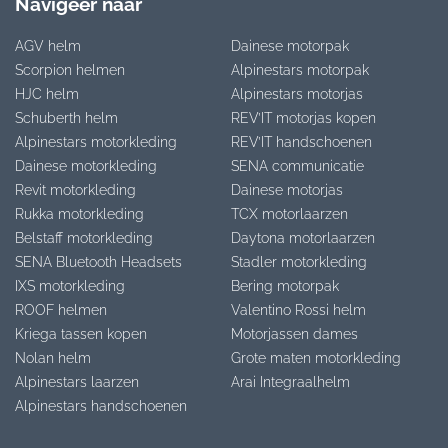
Navigeer naar
AGV helm
Dainese motorpak
Scorpion helmen
Alpinestars motorpak
HJC helm
Alpinestars motorjas
Schuberth helm
REV’IT motorjas kopen
Alpinestars motorkleding
REV’IT handschoenen
Dainese motorkleding
SENA communicatie
Revit motorkleding
Dainese motorjas
Rukka motorkleding
TCX motorlaarzen
Belstaff motorkleding
Daytona motorlaarzen
SENA Bluetooth Headsets
Stadler motorkleding
IXS motorkleding
Bering motorpak
ROOF helmen
Valentino Rossi helm
Kriega tassen kopen
Motorjassen dames
Nolan helm
Grote maten motorkleding
Alpinestars laarzen
Arai Integraalhelm
Alpinestars handschoenen