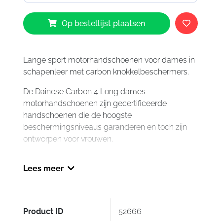
Dainese
Op bestellijst plaatsen
Carbon
4
Long
Gloves
Lange sport motorhandschoenen voor dames in
Lady
schapenleer met carbon knokkelbeschermers.
Black
De Dainese Carbon 4 Long dames
White
motorhandschoenen zijn gecertificeerde
Fluo-
handschoenen die de hoogste
Red
beschermingsniveaus garanderen en toch zijn
N32
ontworpen voor vrouwen.
aantal
Met hun gebruik van op competitie geïnspireerde
Lees meer
technische materialen, zoals hun constructie van
geitenleer en ergonomische carbon
knokkelbeschermers, zijn ze een voorbeeld van
de hoogste veiligheidsnormen van Dainese. Ze
Product ID
52666
zijn uitgerust met een DCP-systeem om de pink