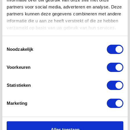
partners voor social media, adverteren en analyse. Deze
partners kunnen deze gegevens combineren met andere
informatie die u aan ze heeft verstrekt of die ze hebben
Gerelateerde
verzameld op basis van uw gebruik van hun services.
producten
Toestemmingsselectie
Noodzakelijk
-30%
-20%
Voorkeuren
Statistieken
Marketing
Dainese
Alpinestars
Aurora Lady D
Stella SMX 2
Dry Gloves
Air Carbon
Gloves
Alles toestaan