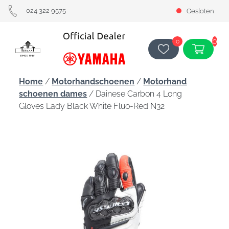
024 322 9575
Gesloten
0
0
Home
/
Motorhandschoenen
/
Motorhand
schoenen dames
/ Dainese Carbon 4 Long
Gloves Lady Black White Fluo-Red N32