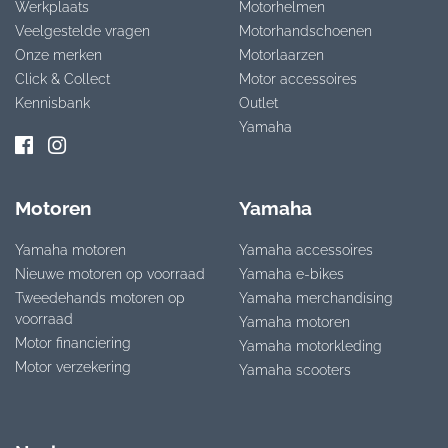
Werkplaats
Motorhelmen
Veelgestelde vragen
Motorhandschoenen
Onze merken
Motorlaarzen
Click & Collect
Motor accessoires
Kennisbank
Outlet
Yamaha
Motoren
Yamaha
Yamaha motoren
Yamaha accessoires
Nieuwe motoren op voorraad
Yamaha e-bikes
Tweedehands motoren op
Yamaha merchandising
voorraad
Yamaha motoren
Motor financiering
Yamaha motorkleding
Motor verzekering
Yamaha scooters