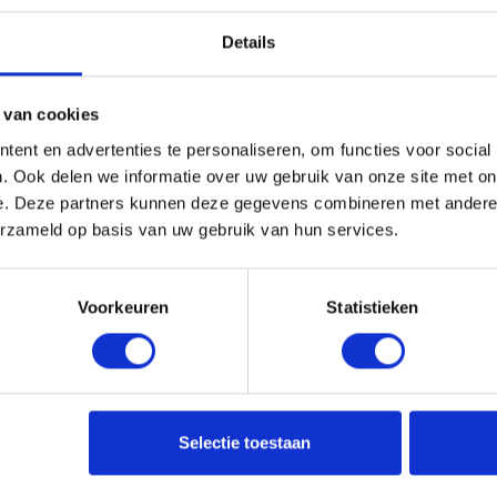
Details
 van cookies
ent en advertenties te personaliseren, om functies voor social
Over Termaat
Categorieën
. Ook delen we informatie over uw gebruik van onze site met on
e. Deze partners kunnen deze gegevens combineren met andere i
Ladies corner
Motorkleding
n je
erzameld op basis van uw gebruik van hun services.
Werkplaats
Motorhelmen
ute
Veelgestelde vragen
Motorhandschoe
Onze merken
Motorlaarzen
Voorkeuren
Statistieken
Click & Collect
Motor accessoire
esloten
Kennisbank
Outlet
 - 18:00
Yamaha
 - 18:00
 - 21:00
 - 18:00
Selectie toestaan
Navigeer naar
 - 17:00
esloten