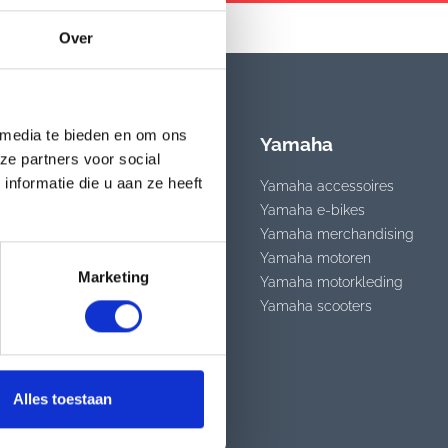
Over
 media te bieden en om ons
Motoren
Yamaha
ze partners voor social
nformatie die u aan ze heeft
Yamaha motoren
Yamaha accessoires
Nieuwe motoren op
Yamaha e-bikes
voorraad
nen
Yamaha merchandising
Tweedehands motoren
Yamaha motoren
Marketing
op voorraad
s
Yamaha motorkleding
Motor financiering
Yamaha scooters
Motor verzekering
Alles toestaan