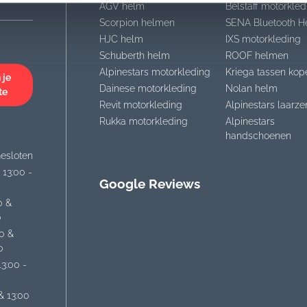
AGV helm
Belstaff motorkled
Scorpion helmen
SENA Bluetooth H
HJC helm
IXS motorkleding
Schuberth helm
ROOF helmen
Alpinestars motorkleding
Kriega tassen kop
 je
Dainese motorkleding
Nolan helm
te
Revit motorkleding
Alpinestars laarze
Rukka motorkleding
Alpinestars
handschoenen
esloten
 13:00 -
Google Reviews
0 &
0
30 &
0
13:00 -
& 13:00