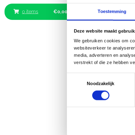
Toestemming
0 items
€
0,00
Deze website maakt gebruik
We gebruiken cookies om cont
Winkel
websiteverkeer te analyseren
media, adverteren en analys
Hertogstraat 74
Pla
verstrekt of die ze hebben v
6511 SE
ro
Nijmegen
Toestemmingsselectie
Openingstijden
Noodzakelijk
Maandag
G
Dinsdag
09:30
Woensdag
09:30
Donderdag
09:30
Vrijdag
09:30
Zaterdag
09:00
Zondag
G