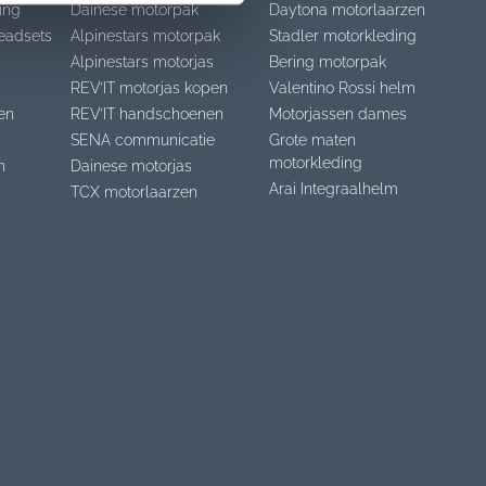
ing
Dainese motorpak
Daytona motorlaarzen
eadsets
Alpinestars motorpak
Stadler motorkleding
Alpinestars motorjas
Bering motorpak
REV’IT motorjas kopen
Valentino Rossi helm
en
REV’IT handschoenen
Motorjassen dames
SENA communicatie
Grote maten
motorkleding
n
Dainese motorjas
Arai Integraalhelm
TCX motorlaarzen