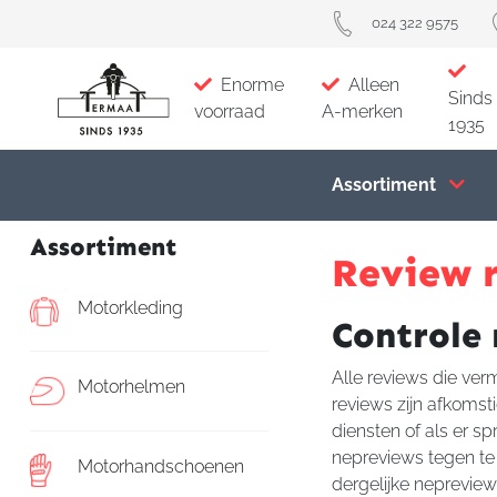
024 322 9575
Enorme
Alleen
Sinds
voorraad
A-merken
1935
Assortiment
Assortiment
Review r
Motorkleding
Controle 
Alle reviews die ver
Motorhelmen
reviews zijn afkomst
diensten of als er s
nepreviews tegen te 
Motorhandschoenen
dergelijke nepreview