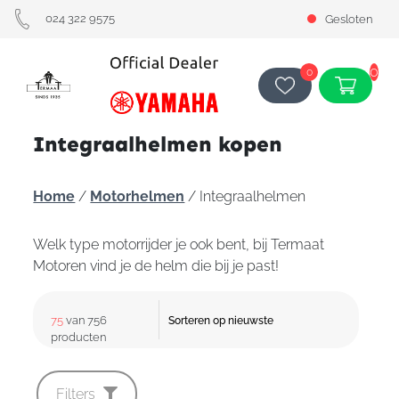
024 322 9575
Gesloten
0
0
Integraalhelmen kopen
Home
/
Motorhelmen
/ Integraalhelmen
Welk type motorrijder je ook bent, bij Termaat
Motoren vind je de helm die bij je past!
75
van 756
producten
Filters