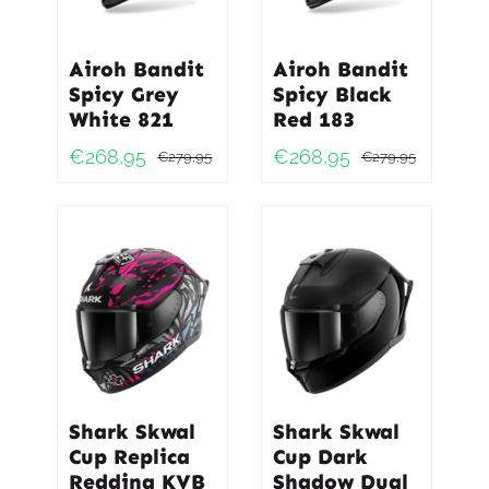
Airoh Bandit
Airoh Bandit
Spicy Grey
Spicy Black
White 821
Red 183
€
268,95
€
268,95
€
279,95
€
279,95
Oorspronkelijke
Huidige
Oorspro
Huidig
prijs
prijs
prijs
prijs
was:
is:
was:
is:
€279,95.
€268,95.
€279,9
€268,9
Shark Skwal
Shark Skwal
Cup Replica
Cup Dark
Redding KVB
Shadow Dual