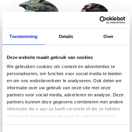
€369,90.
€332,90.
€319,9
€287,9
Toestemming
Details
Over
GMS Adventus
HJC RPHA 72
Enduro Camo
Carbon Fynex
Deze website maakt gebruik van cookies
Matt Green
130
We gebruiken cookies om content en advertenties te
Black
€
599,95
personaliseren, om functies voor social media te bieden
€
139,95
en om ons websiteverkeer te analyseren. Ook delen we
informatie over uw gebruik van onze site met onze
partners voor social media, adverteren en analyse. Deze
partners kunnen deze gegevens combineren met andere
informatie die u aan ze heeft verstrekt of die ze hebben
verzameld op basis van uw gebruik van hun services.