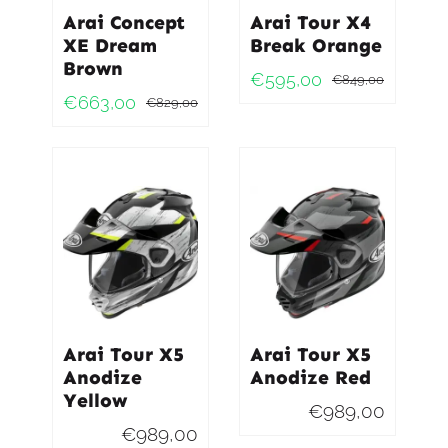
Arai Concept
Arai Tour X4
XE Dream
Break Orange
Brown
€
595,00
€
849,00
Oorspro
Huidig
€
663,00
€
829,00
Oorspronkelijke
Huidige
prijs
prijs
prijs
prijs
was:
is:
was:
is:
€849,0
€595,0
€829,00.
€663,00.
Arai Tour X5
Arai Tour X5
Anodize
Anodize Red
Yellow
€
989,00
€
989,00