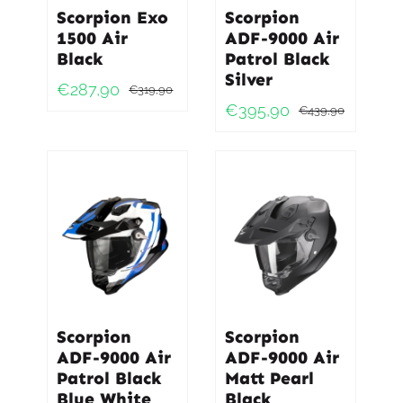
Scorpion Exo
Scorpion
1500 Air
ADF-9000 Air
Black
Patrol Black
Silver
€
287,90
€
319,90
Oorspronkelijke
Huidige
€
395,90
€
439,90
Oorspro
Huidig
prijs
prijs
prijs
prijs
was:
is:
was:
is:
€319,90.
€287,90.
€439,9
€395,9
Scorpion
Scorpion
ADF-9000 Air
ADF-9000 Air
Patrol Black
Matt Pearl
Blue White
Black