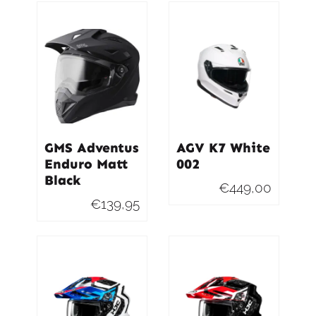
was:
is:
€479,95.
€431,95.
GMS Adventus
AGV K7 White
Enduro Matt
002
Black
€
449,00
€
139,95