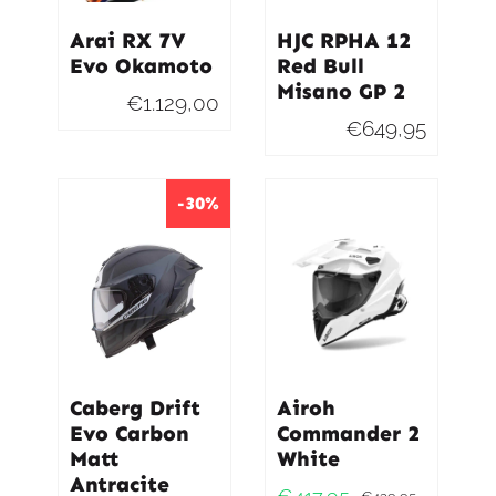
Arai RX 7V
HJC RPHA 12
Evo Okamoto
Red Bull
Misano GP 2
€
1.129,00
€
649,95
-30%
Caberg Drift
Airoh
Evo Carbon
Commander 2
Matt
White
Antracite