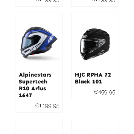
Alpinestars
HJC RPHA 72
Supertech
Black 101
R10 Arius
€
459,95
1647
€
1.199,95