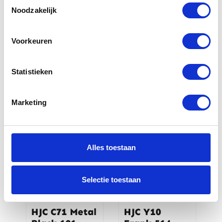
Toestemmingsselectie
Noodzakelijk
HJC RPHA 72
HJC RPHA 1
Voorkeuren
Carbon Black
V2 Carbon
888
Snow Diablo
214
Statistieken
€
559,95
€
999,95
Marketing
Alles toestaan
Selectie toestaan
HJC C71 Metal
HJC Y10