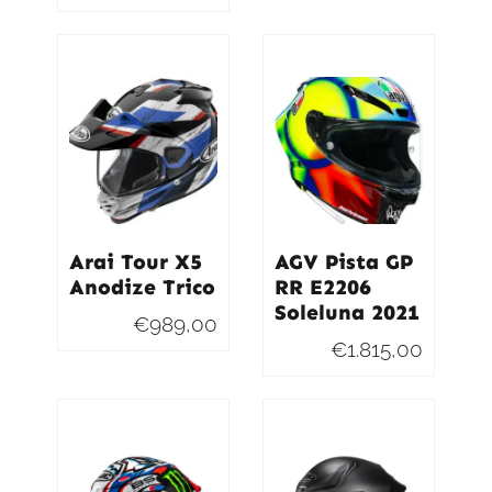
Arai Tour X5
AGV Pista GP
Anodize Trico
RR E2206
Soleluna 2021
€
989,00
€
1.815,00