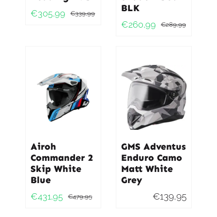
BLK
€
305,99
€
339,99
Oorspronkelijke
Huidige
€
260,99
€
289,99
Oorspro
Huidig
prijs
prijs
prijs
prijs
was:
is:
was:
is:
€339,99.
€305,99.
€289,9
€260,9
Airoh
GMS Adventus
Commander 2
Enduro Camo
Skip White
Matt White
Blue
Grey
€
139,95
€
431,95
€
479,95
Oorspronkelijke
Huidige
prijs
prijs