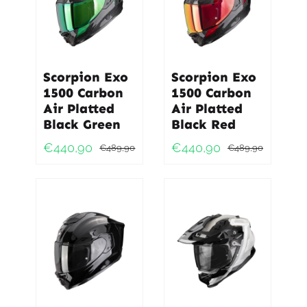
Scorpion Exo
Scorpion Exo
1500 Carbon
1500 Carbon
Air Platted
Air Platted
Black Green
Black Red
€
440,90
€
440,90
€
489,90
€
489,90
Oorspronkelijke
Huidige
Oorspro
Huidig
prijs
prijs
prijs
prijs
was:
is:
was:
is:
€489,90.
€440,90.
€489,9
€440,9