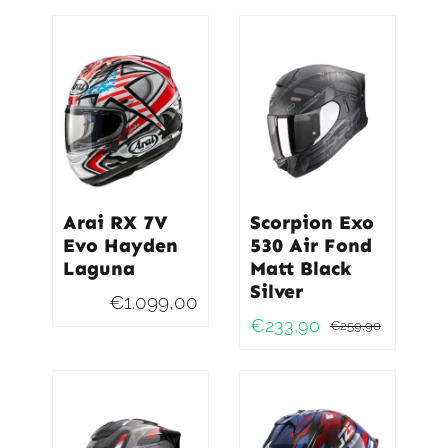
prijs
prijs
was:
is:
€269,95.
€242,95.
Arai RX 7V
Scorpion Exo
Evo Hayden
530 Air Fond
Laguna
Matt Black
Silver
€
1.099,00
€
233,90
€
259,90
Oorspro
Huidig
prijs
prijs
was:
is:
€259,9
€233,9