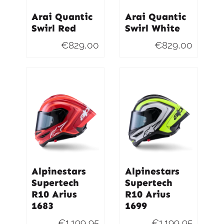
Arai Quantic
Arai Quantic
Swirl Red
Swirl White
€
829,00
€
829,00
Alpinestars
Alpinestars
Supertech
Supertech
R10 Arius
R10 Arius
1683
1699
€
1.199,95
€
1.199,95