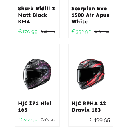
Shark Ridill 2
Scorpion Exo
Matt Black
1500 Air Apus
KMA
White
€
170,99
€
332,90
€
189,99
€
369,90
Oorspronkelijke
Huidige
Oorspro
Huidig
prijs
prijs
prijs
prijs
was:
is:
was:
is:
€189,99.
€170,99.
€369,9
€332,9
HJC I71 Niel
HJC RPHA 12
165
Dravix 183
€
499,95
€
242,95
€
269,95
Oorspronkelijke
Huidige