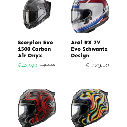
Scorpion Exo
Arai RX 7V
1500 Carbon
Evo Schwantz
Air Onyx
Design
€
1.129,00
€
422,90
€
469,90
Oorspronkelijke
Huidige
prijs
prijs
was:
is:
€469,90.
€422,90.