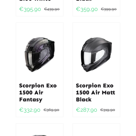
€
395,90
€
359,90
€
439,90
€
399,90
Oorspronkelijke
Huidige
Oorspro
Huidig
prijs
prijs
prijs
prijs
was:
is:
was:
is:
€439,90.
€395,90.
€399,9
€359,9
Scorpion Exo
Scorpion Exo
1500 Air
1500 Air Matt
Fantasy
Black
€
332,90
€
287,90
€
369,90
€
319,90
Oorspronkelijke
Huidige
Oorspro
Huidig
prijs
prijs
prijs
prijs
was:
is:
was:
is: