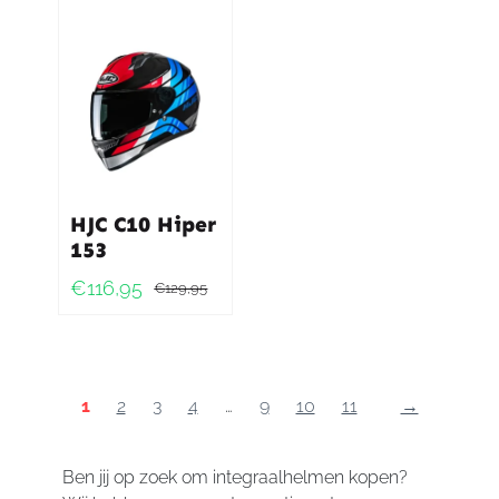
HJC C10 Hiper
153
€
116,95
€
129,95
Oorspronkelijke
Huidige
prijs
prijs
was:
is:
€129,95.
€116,95.
1
2
3
4
…
9
10
11
→
Ben jij op zoek om integraalhelmen kopen?