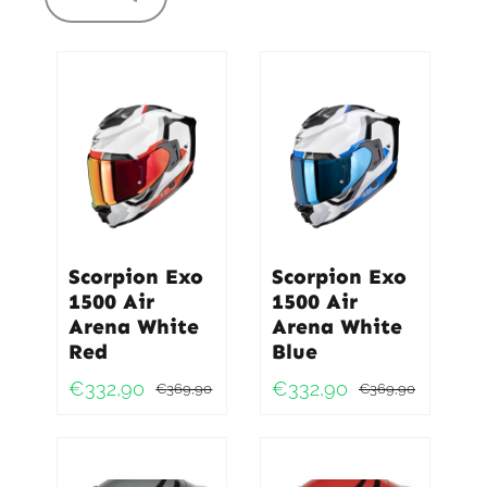
Scorpion Exo
Scorpion Exo
1500 Air
1500 Air
Arena White
Arena White
Red
Blue
€
332,90
€
332,90
€
369,90
€
369,90
Oorspronkelijke
Huidige
Oorspro
Huidig
prijs
prijs
prijs
prijs
was:
is:
was:
is: