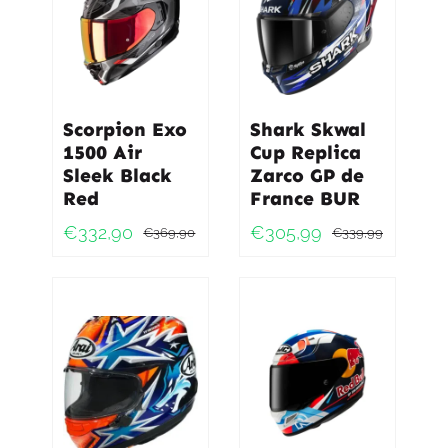
Scorpion Exo
Shark Skwal
1500 Air
Cup Replica
Sleek Black
Zarco GP de
Red
France BUR
€
332,90
€
305,99
€
369,90
€
339,99
Oorspronkelijke
Huidige
Oorspro
Huidig
prijs
prijs
prijs
prijs
was:
is:
was:
is:
€369,90.
€332,90.
€339,9
€305,9