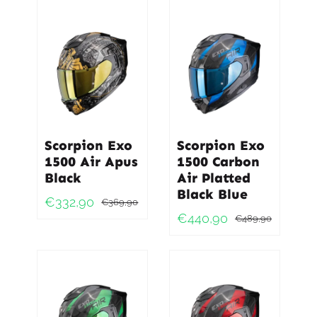
was:
is:
€259,9
€233,9
€169,90.
€152,90.
Scorpion Exo
Scorpion Exo
1500 Air Apus
1500 Carbon
Black
Air Platted
Black Blue
€
332,90
€
369,90
Oorspronkelijke
Huidige
€
440,90
€
489,90
Oorspro
Huidig
prijs
prijs
prijs
prijs
was:
is:
was:
is:
€369,90.
€332,90.
€489,9
€440,9