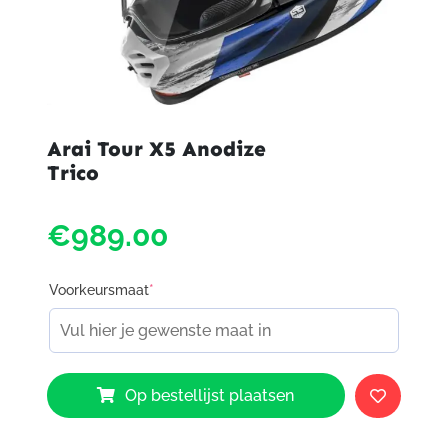
Arai Tour X5 Anodize
Trico
€989.00
Voorkeursmaat
*
Arai
Op bestellijst plaatsen
Tour
X5
Anodize