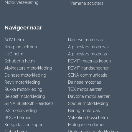
Motor verzekering
Yamaha scooters
Navigeer naar
AGV helm
Dainese motorpak
Scorpion helmen
Alpinestars motorpak
HJC helm
Alpinestars motorjas
Schuberth helm
REV’IT motorjas kopen
Alpinestars motorkleding
REV’IT handschoenen
Dainese motorkleding
SENA communicatie
Revit motorkleding
Dainese motorjas
Rukka motorkleding
TCX motorlaarzen
Belstaff motorkleding
Daytona motorlaarzen
SENA Bluetooth Headsets
Stadler motorkleding
IXS motorkleding
Bering motorpak
ROOF helmen
Valentino Rossi helm
Kriega tassen kopen
Motorjassen dames
Nolan helm
Grote maten motorkleding