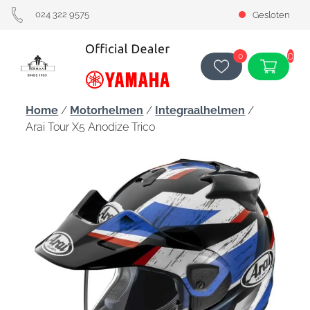
024 322 9575
Gesloten
0
0
Home
/
Motorhelmen
/
Integraalhelmen
/
Arai Tour X5 Anodize Trico