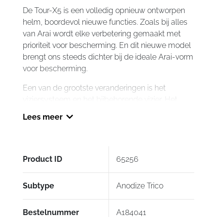
Trico
De Tour-X5 is een volledig opnieuw ontworpen
aantal
helm, boordevol nieuwe functies. Zoals bij alles
van Arai wordt elke verbetering gemaakt met
prioriteit voor bescherming. En dit nieuwe model
brengt ons steeds dichter bij de ideale Arai-vorm
voor bescherming.
Een van de grootste veranderingen is het
viziersysteem en het bijbehorende vizier. Het
nieuwe VAS-A viziersysteem, afgeleid van het
Lees meer
VAS-V-systeem ontwikkeld voor de RX-7V, is
ontworpen om de Glancing-Off-prestaties te
maximaliseren, wat betekent dat er meer
oppervlak is om impactenergie af te gluren en
Product ID
65256
tegelijkertijd een eenvoudige installatie en
verwijdering van het vizier mogelijk maakt en
Subtype
Anodize Trico
piek. Het vizier zelf is opnieuw ontworpen voor
betere zichtbaarheid en Glancing-Off-prestaties,
Bestelnummer
A184041
en is nu een Max Vision-vizier, zodat er