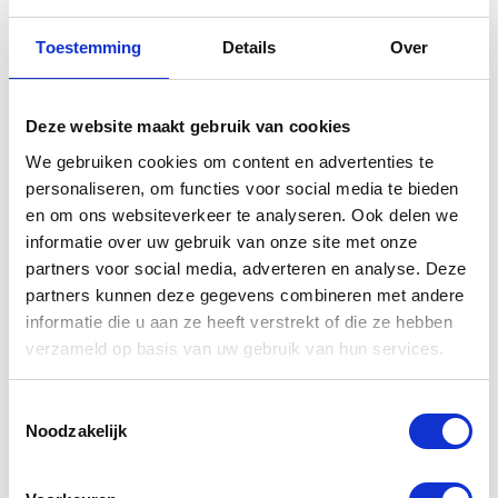
Toestemming
Details
Over
Gerelateerde
Deze website maakt gebruik van cookies
producten
We gebruiken cookies om content en advertenties te
personaliseren, om functies voor social media te bieden
en om ons websiteverkeer te analyseren. Ook delen we
informatie over uw gebruik van onze site met onze
partners voor social media, adverteren en analyse. Deze
partners kunnen deze gegevens combineren met andere
informatie die u aan ze heeft verstrekt of die ze hebben
verzameld op basis van uw gebruik van hun services.
Toestemmingsselectie
Yamaha Soft
Yamaha
Noodzakelijk
zijkoffers
Tanktas ring
Tracer 900
YZF-R3