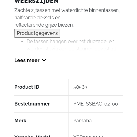
WEERSZIJDEN
Zachte zijtassen met waterdichte binnentassen,
halfharde deksels en
reflecterende grijze biezen.
Productgegevens
De tassen hangen over het duozadel en
worden stevig aan de steunen bevestigd.
Snelsluiting.
Lees meer
Bevestigingsstrips met klittenband.
Inhoud: 14 liter – uit te breiden tot 21 liter –
per tas.
Voorzien van Yamaha-logo en handgrepen.
Product ID
58563
Inclusief waterdichte binnentassen.
Bestelnummer
YME-SSBAG-02-00
Merk
Yamaha