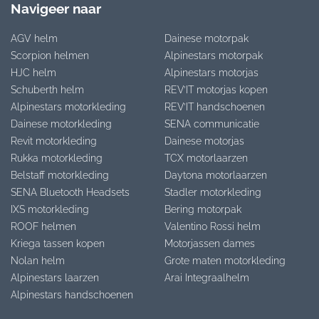
Navigeer naar
AGV helm
Dainese motorpak
Scorpion helmen
Alpinestars motorpak
HJC helm
Alpinestars motorjas
Schuberth helm
REV’IT motorjas kopen
Alpinestars motorkleding
REV’IT handschoenen
Dainese motorkleding
SENA communicatie
Revit motorkleding
Dainese motorjas
Rukka motorkleding
TCX motorlaarzen
Belstaff motorkleding
Daytona motorlaarzen
SENA Bluetooth Headsets
Stadler motorkleding
IXS motorkleding
Bering motorpak
ROOF helmen
Valentino Rossi helm
Kriega tassen kopen
Motorjassen dames
Nolan helm
Grote maten motorkleding
Alpinestars laarzen
Arai Integraalhelm
Alpinestars handschoenen