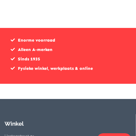
Enorme voorraad
Alleen A-merken
Sinds 1935
Fysieke winkel, werkplaats & online
Winkel