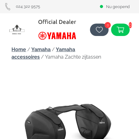
024 322 9575
Nu geopend
0
0
Home
/
Yamaha
/
Yamaha
accessoires
/ Yamaha Zachte zijtassen