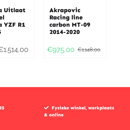
 Uitlaat
Akrapovic
el
Racing line
 YZF R1
carbon MT-09
5
2014-2020
€
1.514,00
€
975,00
€
1.148,00
Oorspronk
Huidige
prijs
prijs
was:
is:
€1.148,00
€975,00.
35
Fysieke winkel, werkplaats
& online