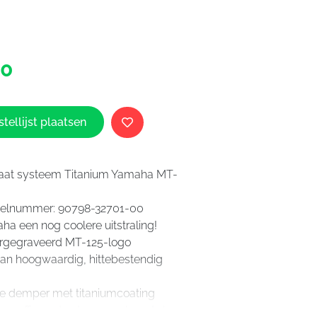
Akrapovic
00
Titanium
Yamaha
MT-
125
tellijst plaatsen
aantal
tlaat systeem Titanium Yamaha MT-
stelnummer: 90798-32701-00
a een nog coolere uitstraling!
sergegraveerd MT-125-logo
an hoogwaardig, hittebestendig
 demper met titaniumcoating
geraffineerd ontwerp verhoogt de