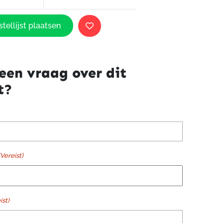
tellijst plaatsen
een vraag over dit
t?
(Vereist)
ist)