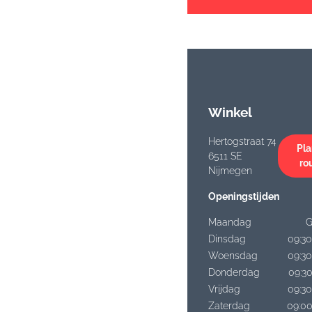
Winkel
Hertogstraat 74
Pla
6511 SE
ro
Nijmegen
Openingstijden
Maandag
G
Dinsdag
09:30
Woensdag
09:30
Donderdag
09:30
Vrijdag
09:30
Zaterdag
09:00