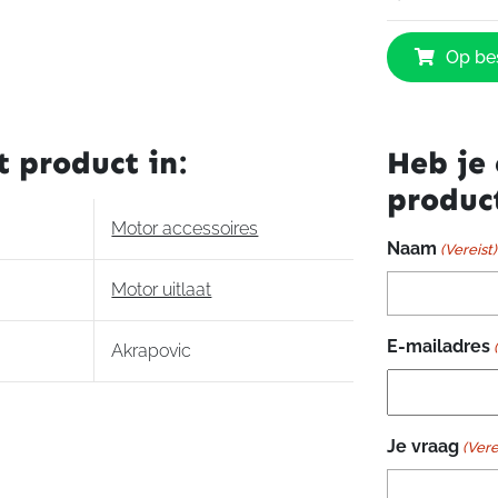
Akrapovic
Op bes
Titanium
Yamaha
MT-
125
t product in:
Heb je 
aantal
produc
Motor accessoires
Naam
(Vereist)
Motor uitlaat
E-mailadres
Akrapovic
Je vraag
(Vere