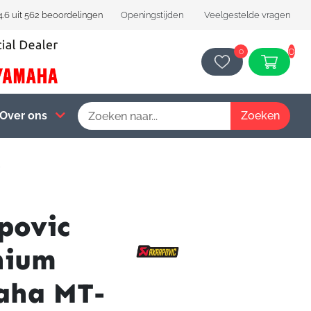
4.6 uit 562 beoordelingen
Openingstijden
Veelgestelde vragen
0
0
Over ons
5
povic
nium
aha MT-