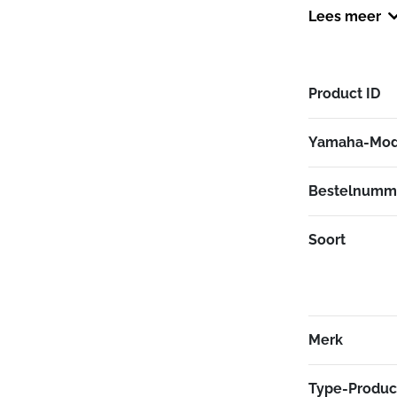
uitstraling v
Lees meer
Maakt een fan
Niet goedgek
voor gebruik o
Product ID
voorzien van 
Vanwege het 
Yamaha-Mod
bestelde Akra
verzonden, uit
Bestelnumm
Soort
Merk
Type-Produc