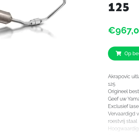
125
€967,
Op bes
Akrapovic ui
125
Origineel be
Geef uw Yamah
Exclusief la
Vervaardigd v
roestvrij staal
Hoogwaardige
Geavanceerd 