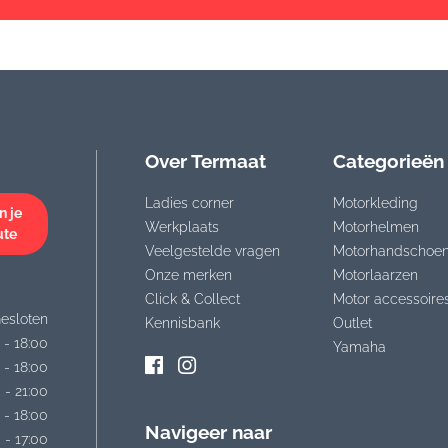
Over Termaat
Categorieën
Ladies corner
Motorkleding
n je
Werkplaats
Motorhelmen
ute
Veelgestelde vragen
Motorhandschoe
Onze merken
Motorlaarzen
Click & Collect
Motor accessoire
esloten
Kennisbank
Outlet
 - 18:00
Yamaha
 - 18:00
 - 21:00
 - 18:00
Navigeer naar
 - 17:00