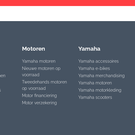
Motoren
Yamaha
Yamaha motoren
Yamaha accessoires
Nieuwe motoren op
Yamaha e-bikes
voorraad
nen
Yamaha merchandising
Tweedehands motoren
Yamaha motoren
op voorraad
s
Yamaha motorkleding
Motor financiering
Yamaha scooters
Motor verzekering