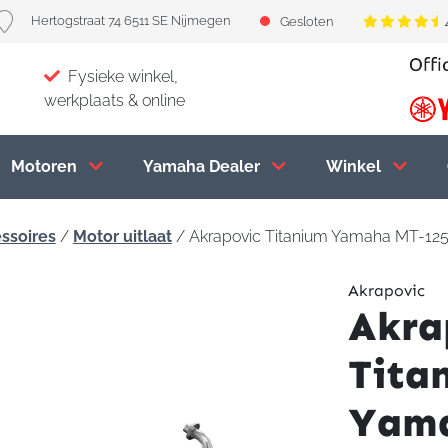
Hertogstraat 74 6511 SE Nijmegen
Gesloten
Fysieke winkel,
werkplaats & online
Motoren
Yamaha Dealer
Winkel
ssoires
/
Motor uitlaat
/ Akrapovic Titanium Yamaha MT-12
Akrapovic
Akra
Tita
Yam