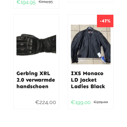
€
194,95
€
204,95
Oorspronkelijke
Huidige
prijs
prijs
prijs
prijs
was:
is:
was:
is:
-47%
€699,
€499,0
€204,95.
€194,95.
Gerbing XRL
IXS Monaco
2.0 verwarmde
LD Jacket
handschoen
Ladies Black
€
224,00
€
199,00
€
379,00
Oorspr
Huidig
prijs
prijs
was:
is: