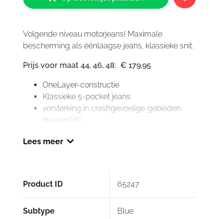
Slim
Lady
Jeans
Volgende niveau motorjeans! Maximale
Blue
bescherming als éénlaagse jeans, klassieke snit.
aantal
Prijs voor maat 44, 46, 48: € 179,95
OneLayer-constructie
Klassieke 5-pocket jeans
versterking in crashgevoelige gebieden
(Kevlar®®)
ultralichte, geventileerde
Lees meer
heupbeschermers en hoogteverstelbare
kniebeschermers niveau 1 (allemaal CE-
gecertificeerd, verwijderbaar)
verkrijgbaar in drie verschillende lengtes
Product ID
65247
Slim-fit
Beschikbaar in heren- en damesversies
Subtype
Blue
(herenversie: ZG84003, pagina 104)