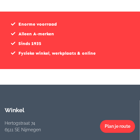
€379,0
€199,0
Enorme voorraad
Alleen A-merken
Sinds 1935
Fysieke winkel, werkplaats & online
Winkel
Hertogstraat 74
Plan je route
6511 SE Nijmegen