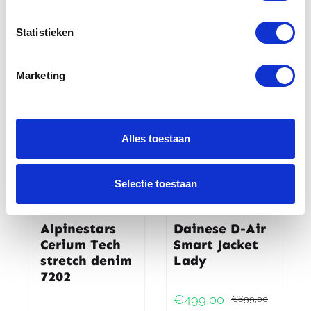
Gerelateerde
Statistieken
producten
Marketing
-29%
Alles toestaan
Selectie toestaan
Alpinestars
Dainese D-Air
Cerium Tech
Smart Jacket
stretch denim
Lady
7202
€
499,00
€
699,00
Oorspr
Huidig