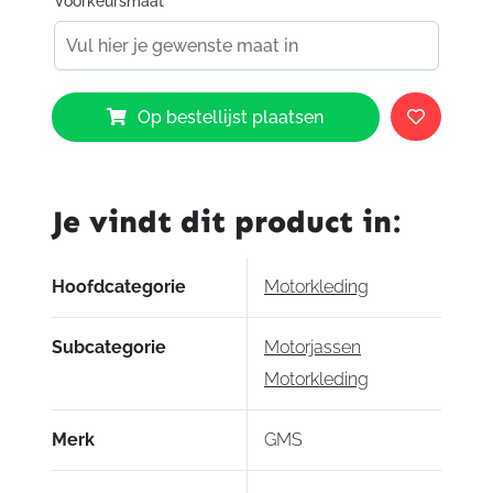
Voorkeursmaat
*
GMS
Op bestellijst plaatsen
Atlanta
Slim
Lady
Jeans
Je vindt dit product in:
Blue
aantal
Hoofdcategorie
Motorkleding
Subcategorie
Motorjassen
Motorkleding
Merk
GMS