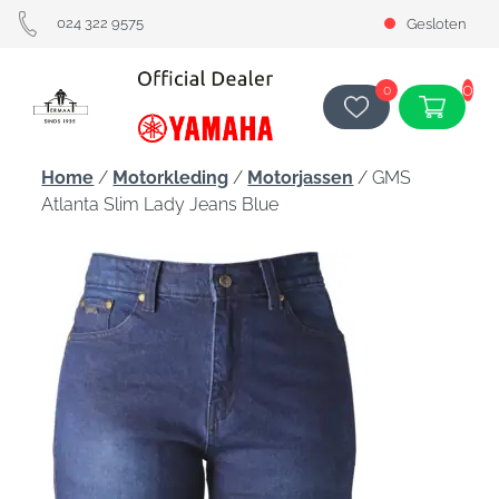
024 322 9575
Gesloten
0
0
Home
/
Motorkleding
/
Motorjassen
/ GMS
Atlanta Slim Lady Jeans Blue