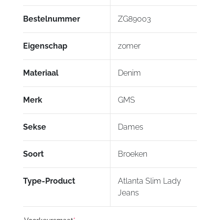
ontwerp getest volgens EN17092-2:2020
(AAA)
Bestelnummer
ZG89003
Kevlar®® en DuPont™ zijn handelsmerken
of geregistreerde handelsmerken van E.I.
Eigenschap
zomer
du Pont de Nemours and Company
Materiaal
Denim
Outer material: 60% cotton, 30% polyester, 8%
polyamide, 2% lycra
Inner material: 100% cotton
Merk
GMS
Sekse
Dames
Soort
Broeken
Type-Product
Atlanta Slim Lady
Jeans