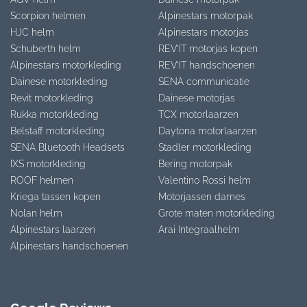
Scorpion helmen
Alpinestars motorpak
HJC helm
Alpinestars motorjas
Schuberth helm
REV’IT motorjas kopen
Alpinestars motorkleding
REV’IT handschoenen
Dainese motorkleding
SENA communicatie
Revit motorkleding
Dainese motorjas
Rukka motorkleding
TCX motorlaarzen
Belstaff motorkleding
Daytona motorlaarzen
SENA Bluetooth Headsets
Stadler motorkleding
IXS motorkleding
Bering motorpak
ROOF helmen
Valentino Rossi helm
Kriega tassen kopen
Motorjassen dames
Nolan helm
Grote maten motorkleding
Alpinestars laarzen
Arai Integraalhelm
Alpinestars handschoenen