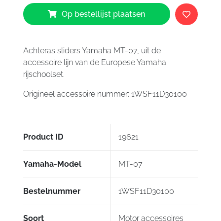
07
Op bestellijst plaatsen
aantal
Achteras sliders Yamaha MT-07, uit de
accessoire lijn van de Europese Yamaha
rijschoolset.
Origineel accessoire nummer: 1WSF11D30100
Product ID
19621
Yamaha-Model
MT-07
Bestelnummer
1WSF11D30100
Soort
Motor accessoires