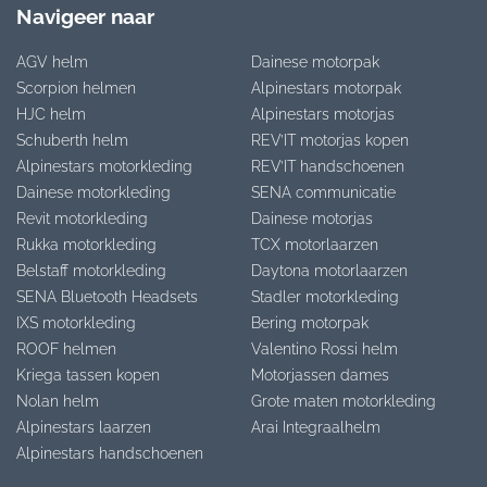
Navigeer naar
AGV helm
Dainese motorpak
Scorpion helmen
Alpinestars motorpak
HJC helm
Alpinestars motorjas
Schuberth helm
REV’IT motorjas kopen
Alpinestars motorkleding
REV’IT handschoenen
Dainese motorkleding
SENA communicatie
Revit motorkleding
Dainese motorjas
Rukka motorkleding
TCX motorlaarzen
Belstaff motorkleding
Daytona motorlaarzen
SENA Bluetooth Headsets
Stadler motorkleding
IXS motorkleding
Bering motorpak
ROOF helmen
Valentino Rossi helm
Kriega tassen kopen
Motorjassen dames
Nolan helm
Grote maten motorkleding
Alpinestars laarzen
Arai Integraalhelm
Alpinestars handschoenen