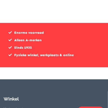
Enorme voorraad
Alleen A-merken
Sinds 1935
Fysieke winkel, werkplaats & online
Winkel