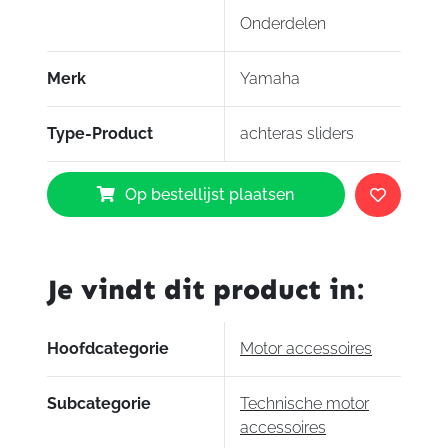
Onderdelen
Merk
Yamaha
Type-Product
achteras sliders
Yamaha
Op bestellijst plaatsen
achteras
sliders
MT-
07
Je vindt dit product in:
aantal
Hoofdcategorie
Motor accessoires
Subcategorie
Technische motor
accessoires