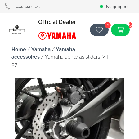
024 322 9575
Nu geopend
0
0
Home
/
Yamaha
/
Yamaha
accessoires
/ Yamaha achteras sliders MT-
07