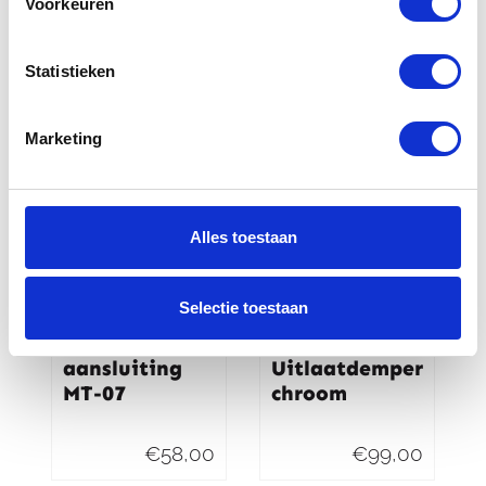
Voorkeuren
50 liter
€
43,00
€
296,00
Statistieken
Marketing
Alles toestaan
Selectie toestaan
Yamaha 12V
Universeel
aansluiting
Uitlaatdemper
MT-07
chroom
€
58,00
€
99,00