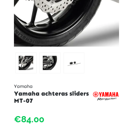
Yamaha
Yamaha achteras sliders
MT-07
Yama
€84.00
achter
sliders
MT-