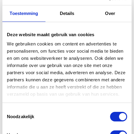
Toestemming
Details
Over
Gerelateerde
Deze website maakt gebruik van cookies
producten
We gebruiken cookies om content en advertenties te
personaliseren, om functies voor social media te bieden
en om ons websiteverkeer te analyseren. Ook delen we
informatie over uw gebruik van onze site met onze
partners voor social media, adverteren en analyse. Deze
partners kunnen deze gegevens combineren met andere
informatie die u aan ze heeft verstrekt of die ze hebben
verzameld op basis van uw gebruik van hun services.
Toestemmingsselectie
Noodzakelijk
Yamaha
Yamaha 12V
Topkoffer city
DC outlet Plus