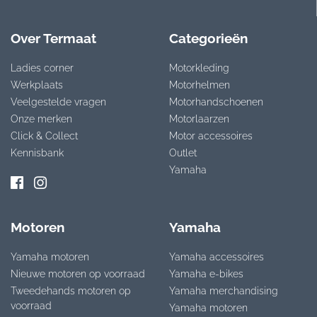
Over Termaat
Categorieën
Ladies corner
Motorkleding
Werkplaats
Motorhelmen
Veelgestelde vragen
Motorhandschoenen
Onze merken
Motorlaarzen
Click & Collect
Motor accessoires
Kennisbank
Outlet
Yamaha
Motoren
Yamaha
Yamaha motoren
Yamaha accessoires
Nieuwe motoren op voorraad
Yamaha e-bikes
Tweedehands motoren op
Yamaha merchandising
voorraad
Yamaha motoren