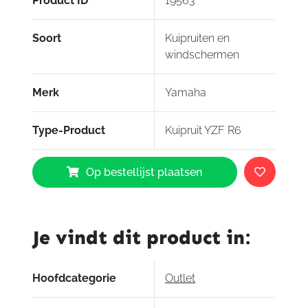
Product ID
19563
Soort
Kuipruiten en
windschermen
Merk
Yamaha
Type-Product
Kuipruit YZF R6
Yamaha
Op bestellijst plaatsen
Kuipruit
YZF
R6
aantal
Je vindt dit product in:
Hoofdcategorie
Outlet