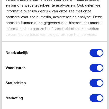
Yamaha
Kawasaki
en om ons websiteverkeer te analyseren. Ook delen we
Kuipruit XJ
Onderkuip
informatie over uw gebruik van onze site met onze
600 S
cowling ZX
partners voor social media, adverteren en analyse. Deze
900
partners kunnen deze gegevens combineren met andere
€
49,00
informatie die u aan ze heeft verstrekt of die ze hebben
€
119,00
verzameld op basis van uw gebruik van hun services.
€
229,00
Oorspr
Huidig
prijs
prijs
Toestemmingsselectie
was:
is:
Noodzakelijk
€229,0
€119,0
Voorkeuren
Statistieken
Ecomaxx Bike
Melvin
Marketing
Fuel 4
Remleiding
Kawasaki Z