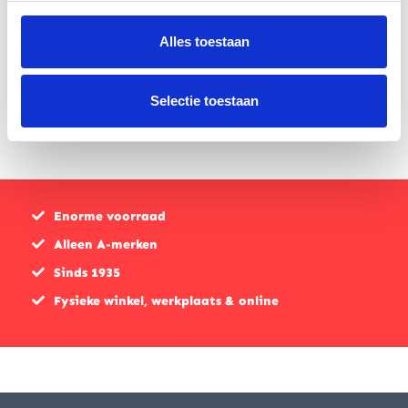
650
€
44,40
Alles toestaan
€
160,00
Selectie toestaan
Enorme voorraad
Alleen A-merken
Sinds 1935
Fysieke winkel, werkplaats & online