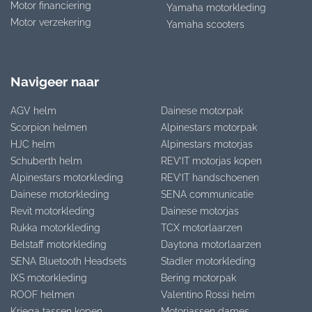
Motor financiering
Yamaha motorkleding
Motor verzekering
Yamaha scooters
Navigeer naar
AGV helm
Dainese motorpak
Scorpion helmen
Alpinestars motorpak
HJC helm
Alpinestars motorjas
Schuberth helm
REV’IT motorjas kopen
Alpinestars motorkleding
REV’IT handschoenen
Dainese motorkleding
SENA communicatie
Revit motorkleding
Dainese motorjas
Rukka motorkleding
TCX motorlaarzen
Belstaff motorkleding
Daytona motorlaarzen
SENA Bluetooth Headsets
Stadler motorkleding
IXS motorkleding
Bering motorpak
ROOF helmen
Valentino Rossi helm
Kriega tassen kopen
Motorjassen dames