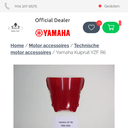
024 322 9575
Gesloten
0
0
Home
/
Motor accessoires
/
Technische
motor accessoires
/ Yamaha Kuipruit YZF R6