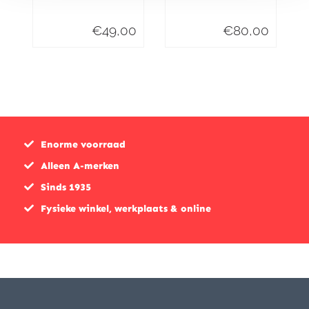
€
49,00
€
80,00
Enorme voorraad
Alleen A-merken
Sinds 1935
Fysieke winkel, werkplaats & online