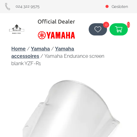
024 322 9575
Gesloten
0
0
Home
/
Yamaha
/
Yamaha
accessoires
/ Yamaha Endurance screen
blank YZF-R1