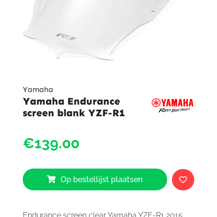
Yamaha
Yamaha Endurance
screen blank YZF-R1
Yama
€139.00
Endur
scree
blank
YZF-
Op bestellijst plaatsen
R1
aantal
Endurance screen clear Yamaha YZF-R1 2015