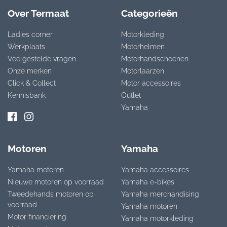
Over Termaat
Categorieën
Ladies corner
Motorkleding
Werkplaats
Motorhelmen
Veelgestelde vragen
Motorhandschoenen
Onze merken
Motorlaarzen
Click & Collect
Motor accessoires
Kennisbank
Outlet
Yamaha
Motoren
Yamaha
Yamaha motoren
Yamaha accessoires
Nieuwe motoren op voorraad
Yamaha e-bikes
Tweedehands motoren op
Yamaha merchandising
voorraad
Yamaha motoren
Motor financiering
Yamaha motorkleding