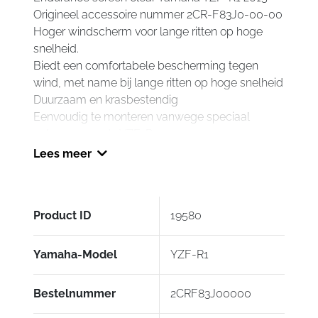
Origineel accessoire nummer 2CR-F83J0-00-00
Hoger windscherm voor lange ritten op hoge
snelheid.
Biedt een comfortabele bescherming tegen
wind, met name bij lange ritten op hoge snelheid
Duurzaam en krasbestendig
Eenvoudig te monteren vanwege speciaal
ontwerp voor de YZF-R1
Voorzien van zijdegedrukt R1-logo
Lees meer
Verkrijgbaar in twee verschillende kleuren
Product ID
19580
Yamaha-Model
YZF-R1
Bestelnummer
2CRF83J00000