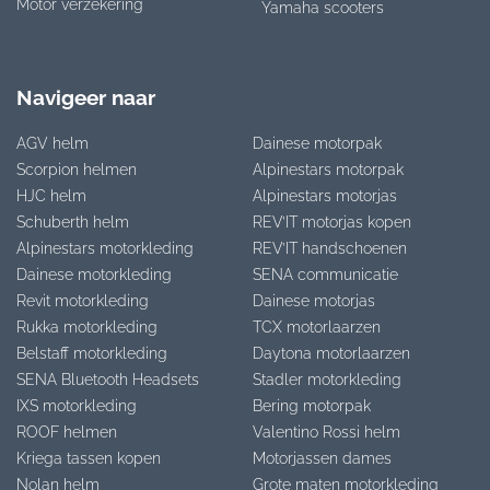
Motor verzekering
Yamaha scooters
Navigeer naar
AGV helm
Dainese motorpak
Scorpion helmen
Alpinestars motorpak
HJC helm
Alpinestars motorjas
Schuberth helm
REV’IT motorjas kopen
Alpinestars motorkleding
REV’IT handschoenen
Dainese motorkleding
SENA communicatie
Revit motorkleding
Dainese motorjas
Rukka motorkleding
TCX motorlaarzen
Belstaff motorkleding
Daytona motorlaarzen
SENA Bluetooth Headsets
Stadler motorkleding
IXS motorkleding
Bering motorpak
ROOF helmen
Valentino Rossi helm
Kriega tassen kopen
Motorjassen dames
Nolan helm
Grote maten motorkleding