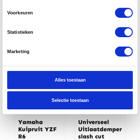
Yamaha 12V
Yamaha
Voorkeuren
aansluiting
Kuipruit XJ
MT-07
600 S
Statistieken
€
58,00
€
49,00
Marketing
Alles toestaan
Selectie toestaan
Yamaha
Universeel
Kuipruit YZF
Uitlaatdemper
R6
slash cut