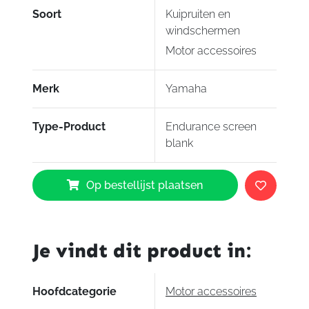
Soort
Kuipruiten en
windschermen
Motor accessoires
Merk
Yamaha
Type-Product
Endurance screen
blank
Yamaha
Op bestellijst plaatsen
Endurance
screen
blank
YZF-
Je vindt dit product in:
R1
aantal
Hoofdcategorie
Motor accessoires