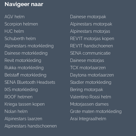
Navigeer naar
AGV helm
Dainese motorpak
Scorpion helmen
Alpinestars motorpak
HJC helm
Alpinestars motorjas
Schuberth helm
REV’IT motorjas kopen
Alpinestars motorkleding
REV’IT handschoenen
Dainese motorkleding
SENA communicatie
Revit motorkleding
Dainese motorjas
Rukka motorkleding
TCX motorlaarzen
Belstaff motorkleding
Daytona motorlaarzen
SENA Bluetooth Headsets
Stadler motorkleding
IXS motorkleding
Bering motorpak
ROOF helmen
Valentino Rossi helm
Kriega tassen kopen
Motorjassen dames
Nolan helm
Grote maten motorkleding
Alpinestars laarzen
Arai Integraalhelm
Alpinestars handschoenen