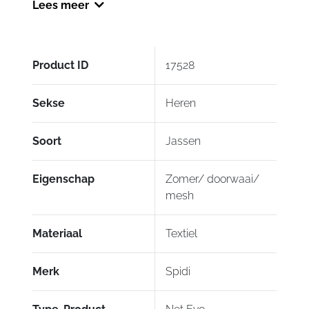
Lees meer
Geen
retour
Product ID
17528
Doorwaai jas met CE gekeurde protectoren op
schouders en ellebogen. De jas heeft ruimte voor
een rugbeschermer. Op de mouwen en taille is
Sekse
Heren
de jas te verstellen door middel van de
klittebandstraps.
Soort
Jassen
Eigenschap
Zomer/ doorwaai/
mesh
Materiaal
Textiel
Merk
Spidi