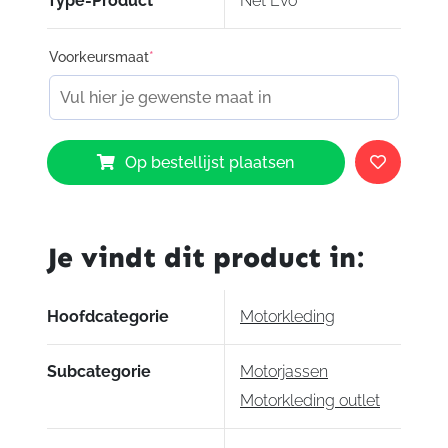
Type-Product
Net Evo
Voorkeursmaat
*
Spidi
Op bestellijst plaatsen
Net
Evo
aantal
Je vindt dit product in:
Hoofdcategorie
Motorkleding
Subcategorie
Motorjassen
Motorkleding outlet