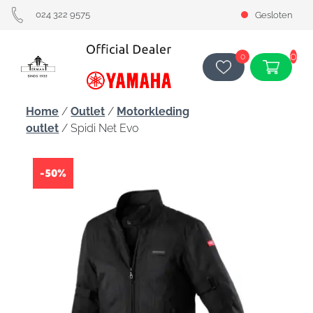
024 322 9575
Gesloten
0
0
Home
/
Outlet
/
Motorkleding
outlet
/ Spidi Net Evo
-50%