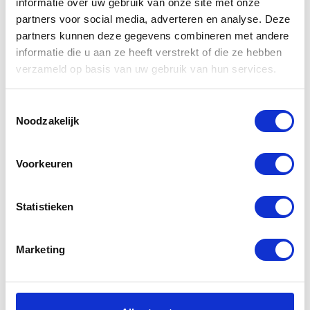
informatie over uw gebruik van onze site met onze
partners voor social media, adverteren en analyse. Deze
partners kunnen deze gegevens combineren met andere
informatie die u aan ze heeft verstrekt of die ze hebben
Gerelateerde
verzameld op basis van uw gebruik van hun services.
producten
Toestemmingsselectie
Noodzakelijk
-50%
-20%
Voorkeuren
Statistieken
Marketing
Bering Venom
Segura Porter
Leather Jacket
Leather Jacket
Black White