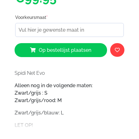
Voorkeursmaat
*
Spidi
Op bestellijst plaatsen
Net
Evo
aantal
Spidi Net Evo
Alleen nog in de volgende maten:
Zwart/grijs : S
Zwart/grijs/rood: M
Zwart/grijs/blauw: L
LET OP!
Geen
garantie