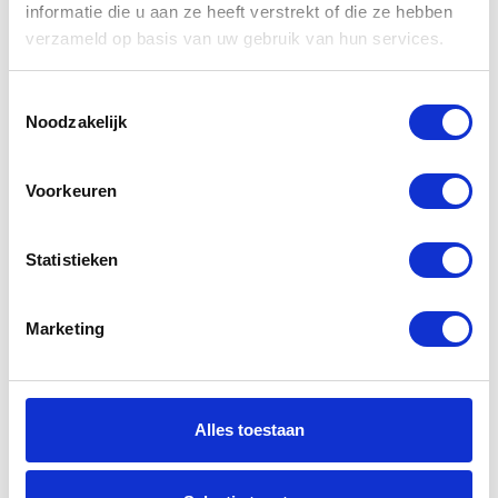
informatie die u aan ze heeft verstrekt of die ze hebben
producten
verzameld op basis van uw gebruik van hun services.
Toestemmingsselectie
-30%
-21%
Noodzakelijk
Voorkeuren
Statistieken
Segura Carter
Bering Chrome
Marketing
Jacket Black
Kids Jacket
Red
€
75,00
€
95,00
Oorspr
Huidig
€
165,00
€
235,00
Alles toestaan
Oorspronkelijke
Huidige
prijs
prijs
prijs
prijs
was:
is:
-26%