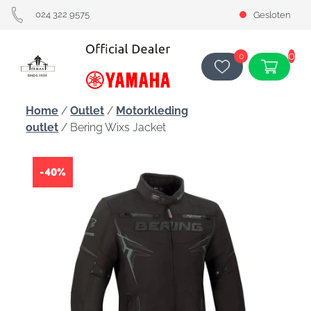
024 322 9575
Gesloten
0
0
Home
/
Outlet
/
Motorkleding
outlet
/ Bering Wixs Jacket
-40%