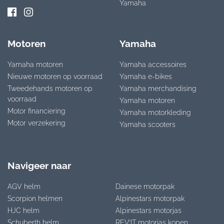
Yamaha
Motoren
Yamaha
Yamaha motoren
Yamaha accessoires
Nieuwe motoren op voorraad
Yamaha e-bikes
Tweedehands motoren op
Yamaha merchandising
voorraad
Yamaha motoren
Motor financiering
Yamaha motorkleding
Motor verzekering
Yamaha scooters
Navigeer naar
AGV helm
Dainese motorpak
Scorpion helmen
Alpinestars motorpak
HJC helm
Alpinestars motorjas
Schuberth helm
REV’IT motorjas kopen