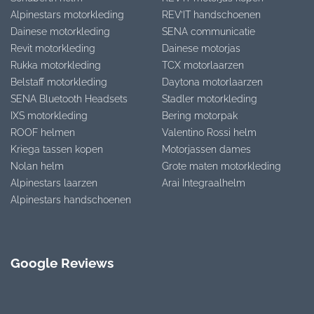
Alpinestars motorkleding
REV’IT handschoenen
Dainese motorkleding
SENA communicatie
Revit motorkleding
Dainese motorjas
Rukka motorkleding
TCX motorlaarzen
Belstaff motorkleding
Daytona motorlaarzen
SENA Bluetooth Headsets
Stadler motorkleding
IXS motorkleding
Bering motorpak
ROOF helmen
Valentino Rossi helm
Kriega tassen kopen
Motorjassen dames
Nolan helm
Grote maten motorkleding
Alpinestars laarzen
Arai Integraalhelm
Alpinestars handschoenen
Google Reviews