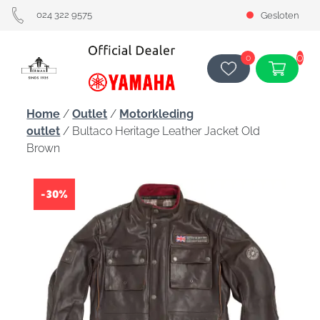
024 322 9575
Gesloten
0
0
Home
/
Outlet
/
Motorkleding
outlet
/ Bultaco Heritage Leather Jacket Old
Brown
-30%