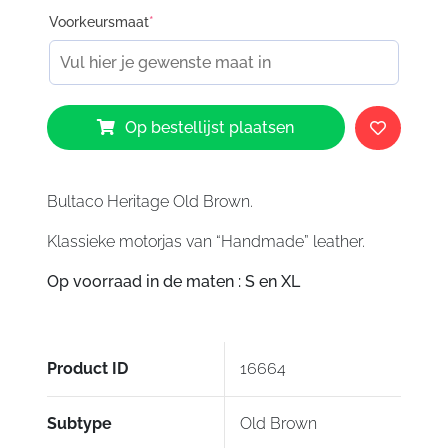
Voorkeursmaat
*
Bultaco
Op bestellijst plaatsen
Heritage
Leather
Jacket
Old
Bultaco Heritage Old Brown.
Brown
Klassieke motorjas van “Handmade” leather.
aantal
Op voorraad in de maten : S en XL
Product ID
16664
Subtype
Old Brown