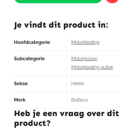
Leather
Jacket
Old
Je vindt dit product in:
Brown
aantal
Hoofdcategorie
Motorkleding
Subcategorie
Motorjassen
Motorkleding outlet
Sekse
Heren
Merk
Bultaco
Heb je een vraag over dit
product?