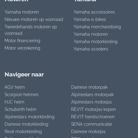
Yamaha motoren
Yamaha accessoires
Nieuwe motoren op voorraad
Yamaha e-bikes
Tweedehands motoren op
Yamaha merchandising
voorraad
Yamaha motoren
Motor financiering
Yamaha motorkleding
Motor verzekering
Yamaha scooters
Navigeer naar
AGV helm
Dainese motorpak
Scorpion helmen
Alpinestars motorpak
HJC helm
Alpinestars motorjas
Schuberth helm
REV’IT motorjas kopen
Alpinestars motorkleding
REV’IT handschoenen
Dainese motorkleding
SENA communicatie
Revit motorkleding
Dainese motorjas