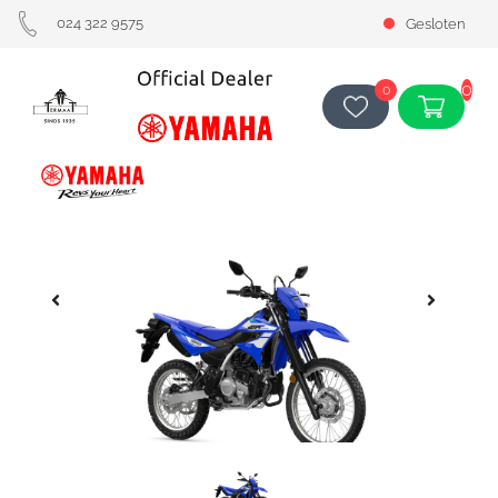
024 322 9575
Gesloten
0
0