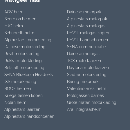
AGV helm
Dainese motorpak
Scorpion helmen
Alpinestars motorpak
HJC helm
Alpinestars motorjas
Schuberth helm
REV’IT motorjas kopen
Alpinestars motorkleding
REV’IT handschoenen
Dainese motorkleding
SENA communicatie
Revit motorkleding
Dainese motorjas
Rukka motorkleding
TCX motorlaarzen
Belstaff motorkleding
Daytona motorlaarzen
SENA Bluetooth Headsets
Stadler motorkleding
IXS motorkleding
Bering motorpak
ROOF helmen
Valentino Rossi helm
Kriega tassen kopen
Motorjassen dames
Nolan helm
Grote maten motorkleding
Alpinestars laarzen
Arai Integraalhelm
Alpinestars handschoenen