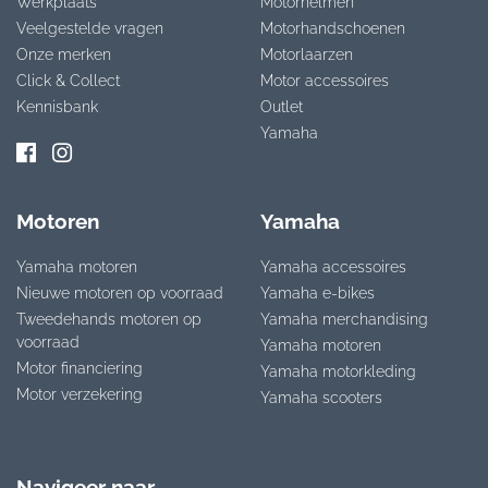
Werkplaats
Motorhelmen
Veelgestelde vragen
Motorhandschoenen
Onze merken
Motorlaarzen
Click & Collect
Motor accessoires
Kennisbank
Outlet
Yamaha
Motoren
Yamaha
Yamaha motoren
Yamaha accessoires
Nieuwe motoren op voorraad
Yamaha e-bikes
Tweedehands motoren op
Yamaha merchandising
voorraad
Yamaha motoren
Motor financiering
Yamaha motorkleding
Motor verzekering
Yamaha scooters
Navigeer naar