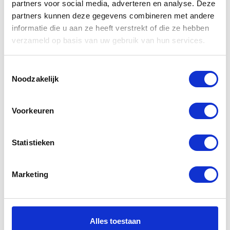
Bekijk ook andere
partners voor social media, adverteren en analyse. Deze
partners kunnen deze gegevens combineren met andere
motoren
informatie die u aan ze heeft verstrekt of die ze hebben
verzameld op basis van uw gebruik van hun services.
Toestemmingsselectie
Noodzakelijk
Voorkeuren
Statistieken
Marketing
Yamaha Tenere 700 World Raid
2026
Alles toestaan