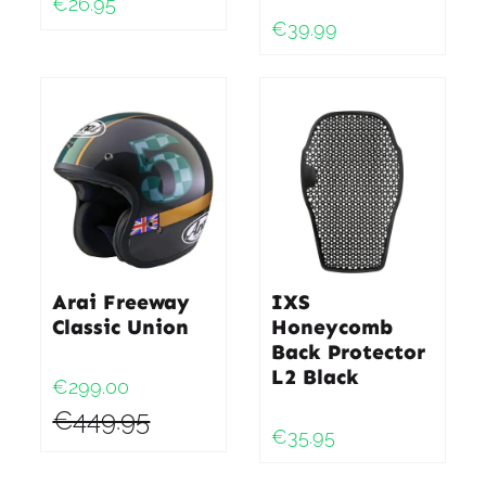
€26.95
€39.99
Arai Freeway
IXS
Classic Union
Honeycomb
Back Protector
L2 Black
€299.00
€449.95
€35.95