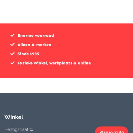
Enorme voorraad
Alleen A-merken
Sinds 1935
Fysieke winkel, werkplaats & online
Winkel
Hertogstraat 74
Plan je route