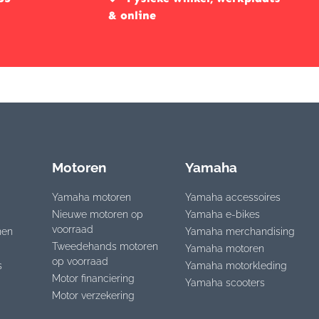
& online
Motoren
Yamaha
Yamaha motoren
Yamaha accessoires
Nieuwe motoren op
Yamaha e-bikes
voorraad
nen
Yamaha merchandising
Tweedehands motoren
Yamaha motoren
op voorraad
s
Yamaha motorkleding
Motor financiering
Yamaha scooters
Motor verzekering