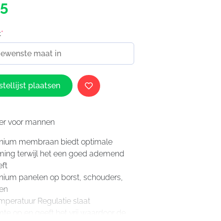
95
t
*
tellijst plaatsen
er voor mannen
finium membraan biedt optimale
ing terwijl het een goed ademend
ft
finium panelen op borst, schouders,
en
mperatuur Regulatie slaat
e op en geeft het vrij waardoor de