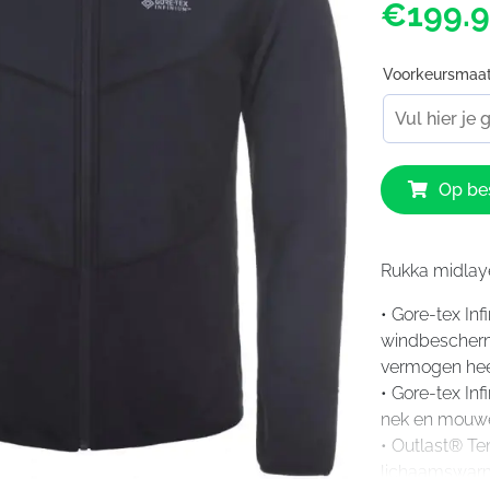
€199.
Voorkeursmaa
Rukka
Op bes
Wiima
Shirt
aantal
Rukka midlay
• Gore-tex In
windbescherm
vermogen hee
• Gore-tex In
nek en mouw
• Outlast® Te
lichaamswarmt