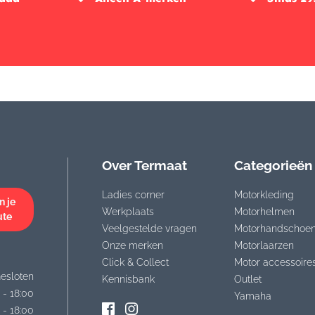
Over Termaat
Categorieën
Ladies corner
Motorkleding
n je
Werkplaats
Motorhelmen
ute
Veelgestelde vragen
Motorhandschoe
Onze merken
Motorlaarzen
Click & Collect
Motor accessoire
esloten
Kennisbank
Outlet
 - 18:00
Yamaha
 - 18:00