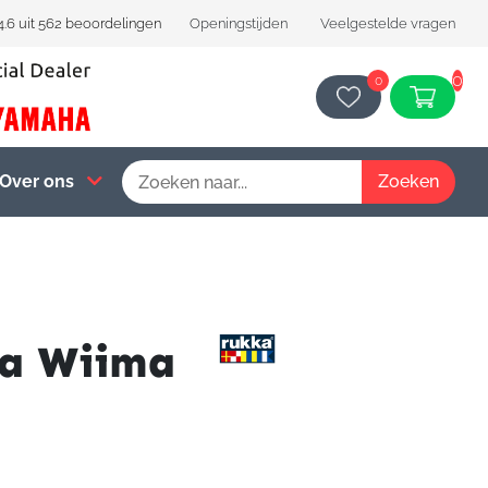
4.6 uit 562 beoordelingen
Openingstijden
Veelgestelde vragen
0
0
Over ons
a Wiima