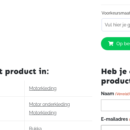
Voorkeursmaa
Rukka
Op bes
Wiima
Shirt
aantal
t product in:
Heb je 
produc
Motorkleding
Naam
(Vereist)
Motor onderkleding
Motorkleding
E-mailadres
Rukka