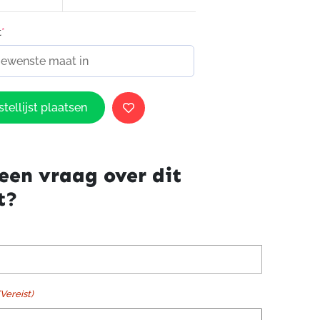
t
*
tellijst plaatsen
een vraag over dit
t?
(Vereist)