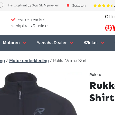
Hertogstraat 74 6511 SE Nijmegen
Gesloten
Fysieke winkel,
werkplaats & online
Motoren
Yamaha Dealer
Winkel
ing
/
Motor onderkleding
/ Rukka Wiima Shirt
Rukka
Rukk
Shirt