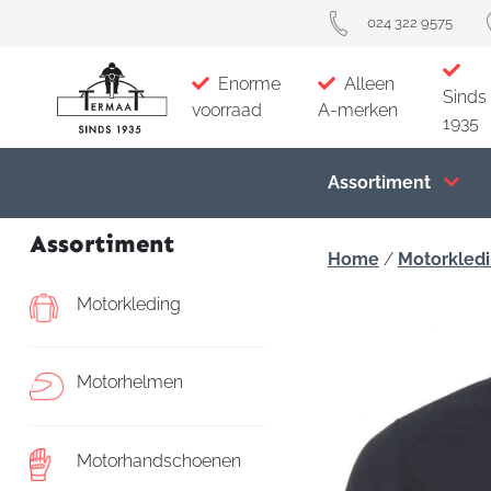
024 322 9575
Enorme
Alleen
Sinds
voorraad
A-merken
1935
Assortiment
Assortiment
Home
/
Motorkled
Motorkleding
Motorhelmen
Motorhandschoenen