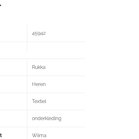
ratuur constant blijft.
45942
Rukka
Heren
Textiel
onderkleding
t
Wiima