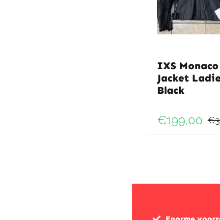
IXS Monaco
Jacket Ladi
Black
€
199,00
€
3
Enorme voor