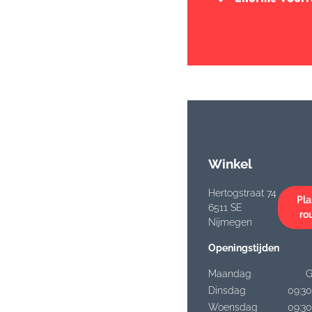
Winkel
Hertogstraat 74
Pla
6511 SE
ro
Nijmegen
Openingstijden
Maandag
G
Dinsdag
09:30
Woensdag
09:30