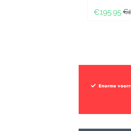
€2
€195.95
Enorme voor