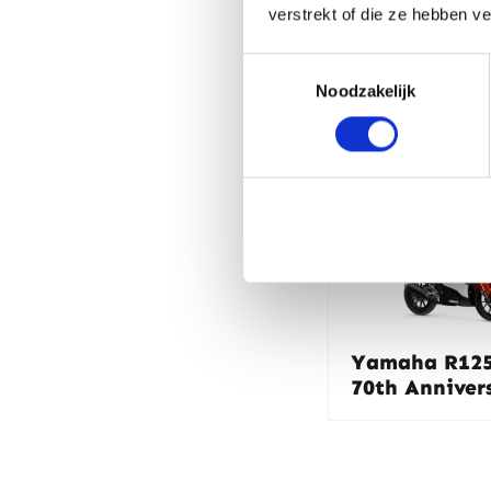
verstrekt of die ze hebben v
Toestemmingsselectie
Noodzakelijk
Bekijk oo
Yamaha R125
70th Anniver