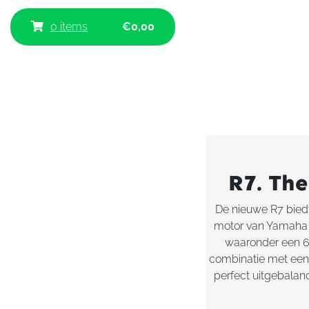
0 items
€
0,00
R7. The
De nieuwe R7 bied
motor van Yamaha 
waaronder een 6
combinatie met een 
perfect uitgebalan