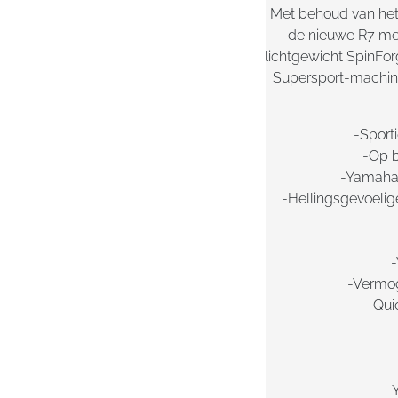
Met behoud van het
de nieuwe R7 met
lichtgewicht SpinFor
Supersport-machine
-Sport
-Op b
-Yamaha 
-Hellingsgevoelig
-
-Vermog
Qui