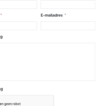
*
E-mailadres
*
ng
ng