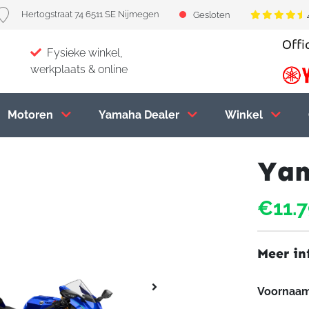
Hertogstraat 74 6511 SE Nijmegen
Gesloten
Fysieke winkel,
werkplaats & online
Motoren
Yamaha Dealer
Winkel
Yam
€11.
Meer in
Voornaa