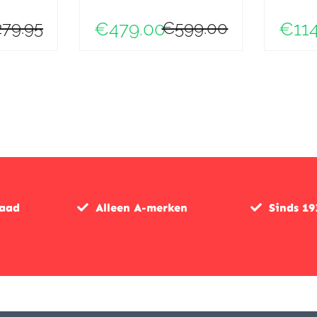
79.95
€599.00
€479.00
€114
raad
Alleen A-merken
Sinds 19