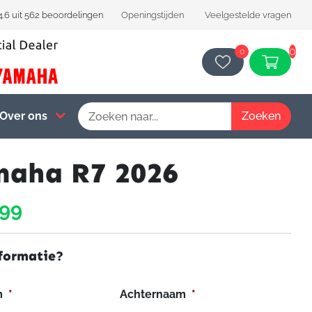
4.6 uit 562 beoordelingen
Openingstijden
Veelgestelde vragen
0
0
Over ons
aha R7 2026
799
formatie?
m
*
Achternaam
*