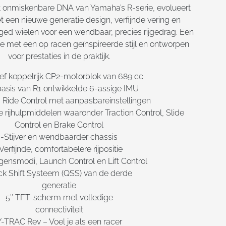
 onmiskenbare DNA van Yamaha’s R-serie, evolueert
 een nieuwe generatie design, verfijnde vering en
ged wielen voor een wendbaar, precies rijgedrag. Een
 met een op racen geïnspireerde stijl en ontworpen
voor prestaties in de praktijk.
ief koppelrijk CP2-motorblok van 689 cc
asis van R1 ontwikkelde 6-assige IMU
Ride Control met aanpasbareinstellingen
e rijhulpmiddelen waaronder Traction Control, Slide
Control en Brake Control
-Stijver en wendbaarder chassis
Verfijnde, comfortabelere rijpositie
ensmodi, Launch Control en Lift Control
ck Shift Systeem (QSS) van de derde
generatie
5″ TFT-scherm met volledige
connectiviteit
Y-TRAC Rev – Voel je als een racer