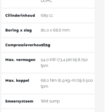
DOHC
Cilinderinhoud
689 cc
Boring x slag
80,0 x 68,6 mm
Compressieverhouding
11,5:1
Max. vermogen
54,0 kW (73,4 pk) bij 8.750
tpm
Max. koppel
68,0 Nm (6,9 kg-m) bij 6.500
tpm
Smeersysteem
Wet sump