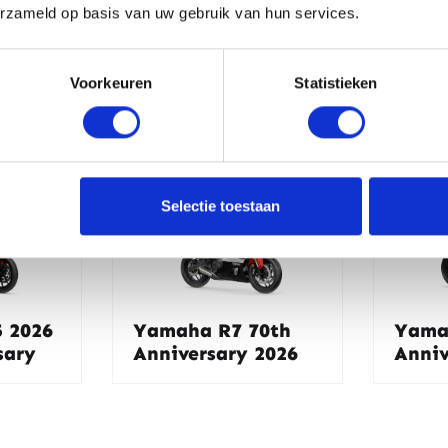
erzameld op basis van uw gebruik van hun services.
Voorkeuren
Statistieken
k andere motoren
Selectie toestaan
 2026
Yamaha R7 70th
Yama
sary
Anniversary 2026
Anniv