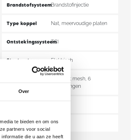
Brandstofsysteem
Brandstofinjectie
Type koppel
Nat, meervoudige platen
Ontstekingssysteem
TCI
Startsysteem
Elektrisch
Transmissie
Constant mesh, 6
versnellingen
Over
Eindoverbrenging
Ketting
 media te bieden en om ons
Modeljaar
2026
ze partners voor social
nformatie die u aan ze heeft