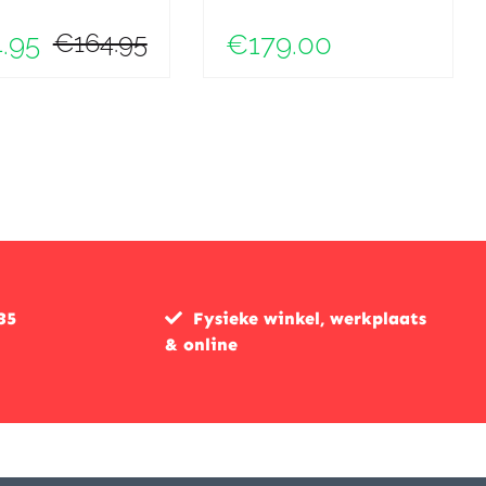
€164.95
.95
€179.00
35
Fysieke winkel, werkplaats
& online