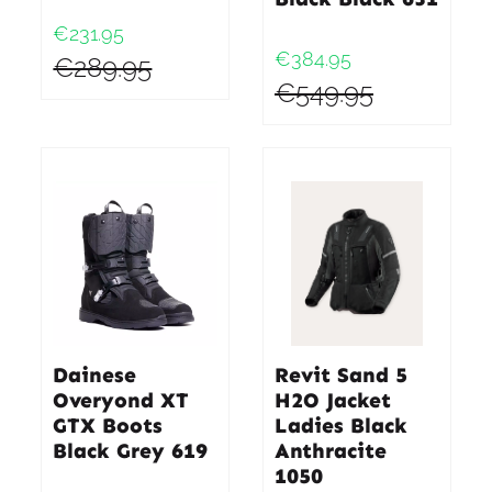
€231.95
€384.95
€289.95
€549.95
Dainese
Revit Sand 5
Overyond XT
H2O Jacket
GTX Boots
Ladies Black
Black Grey 619
Anthracite
1050