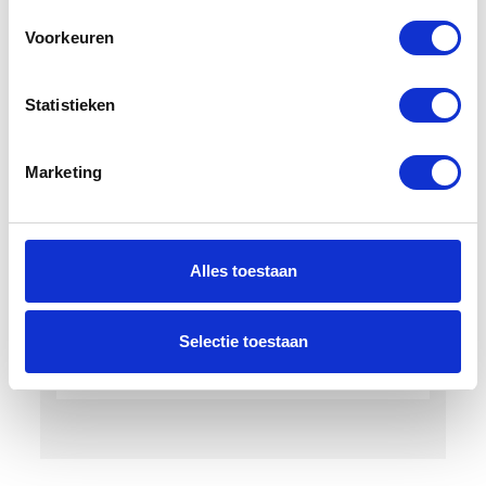
2
Voorkeuren
Maximaal aantal accupacks
2
Statistieken
Bevestiging accu
Marketing
Verwijderbaar
Type oplader
Alles toestaan
Wandoplader 220 VAC
Selectie toestaan
Modeljaar
2026