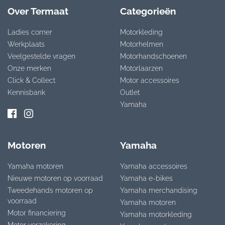
Over Termaat
Categorieën
Ladies corner
Motorkleding
Werkplaats
Motorhelmen
Veelgestelde vragen
Motorhandschoenen
Onze merken
Motorlaarzen
Click & Collect
Motor accessoires
Kennisbank
Outlet
Yamaha
Motoren
Yamaha
Yamaha motoren
Yamaha accessoires
Nieuwe motoren op voorraad
Yamaha e-bikes
Tweedehands motoren op
Yamaha merchandising
voorraad
Yamaha motoren
Motor financiering
Yamaha motorkleding
Motor verzekering