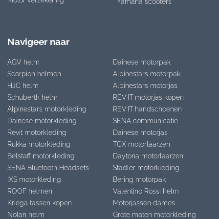
Yamaha scooters
Navigeer naar
AGV helm
Dainese motorpak
Scorpion helmen
Alpinestars motorpak
HJC helm
Alpinestars motorjas
Schuberth helm
REV’IT motorjas kopen
Alpinestars motorkleding
REV’IT handschoenen
Dainese motorkleding
SENA communicatie
Revit motorkleding
Dainese motorjas
Rukka motorkleding
TCX motorlaarzen
Belstaff motorkleding
Daytona motorlaarzen
SENA Bluetooth Headsets
Stadler motorkleding
IXS motorkleding
Bering motorpak
ROOF helmen
Valentino Rossi helm
Kriega tassen kopen
Motorjassen dames
Nolan helm
Grote maten motorkleding