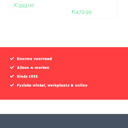
€399.00
€479.99
Enorme voorraad
Alleen A-merken
Sinds 1935
Fysieke winkel, werkplaats & online