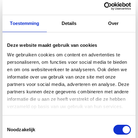
Type elektromotor
Excitatie 3 fase gesynchroniseerde motor
Toestemming
Details
Over
Nominale kracht
2,3 kW / 424 tpm
Deze website maakt gebruik van cookies
We gebruiken cookies om content en advertenties te
Max. vermogen
personaliseren, om functies voor social media te bieden
2,5 kW (3,4 pk)/400 tpm
en om ons websiteverkeer te analyseren. Ook delen we
informatie over uw gebruik van onze site met onze
Max. koppel
partners voor social media, adverteren en analyse. Deze
136,0 N・m (13,9 kgf・m)/50 tpm
partners kunnen deze gegevens combineren met andere
informatie die u aan ze heeft verstrekt of die ze hebben
verzameld op basis van uw gebruik van hun services.
Type accu
Dubbele Lithium-ion
Toestemmingsselectie
Noodzakelijk
Totaal aantal geïnstalleerde accupacks