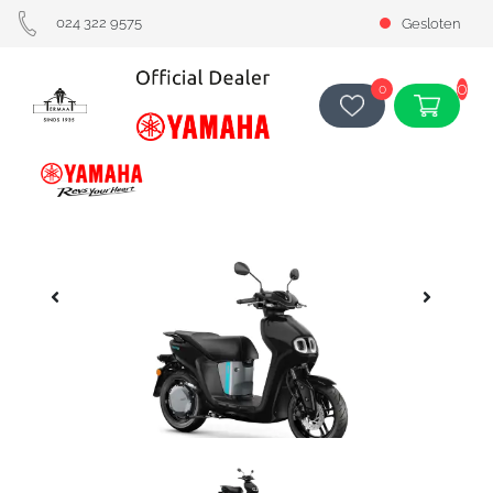
024 322 9575
Gesloten
0
0