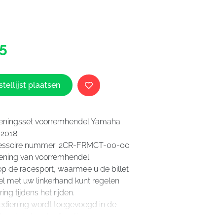
Yamaha
5
Versteller
voorrem
YZF-
R6
tellijst plaatsen
aantal
eningsset voorremhendel Yamaha
-2018
cessoire nummer: 2CR-FRMCT-00-00
ening van voorremhendel
op de racesport, waarmee u de billet
l met uw linkerhand kunt regelen
ng tijdens het rijden.
ediening wordt toegevoegd in de
hendel als extra functie