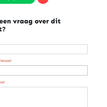
een vraag over dit
t?
(Vereist)
ist)