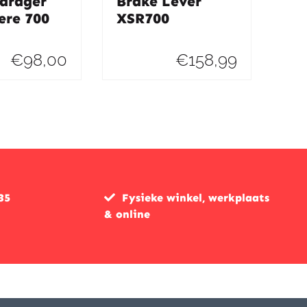
drager
Brake Lever
ere 700
XSR700
€
98,00
€
158,99
35
Fysieke winkel, werkplaats
& online