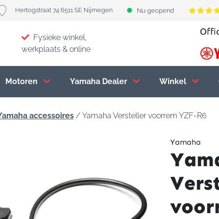
Hertogstraat 74 6511 SE Nijmegen
Nu geopend
Fysieke winkel,
werkplaats & online
Motoren
Yamaha Dealer
Winkel
Yamaha accessoires
/ Yamaha Versteller voorrem YZF-R6
Yamaha
Yam
Verst
voor