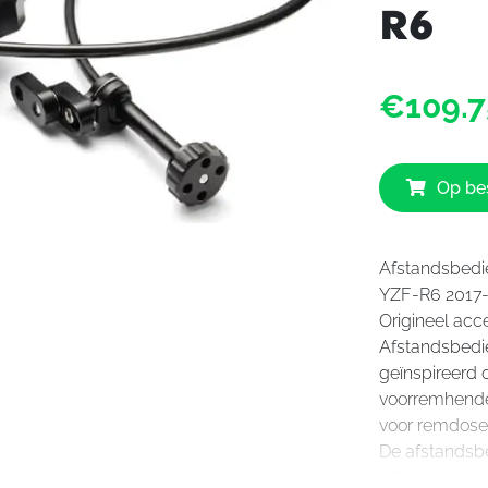
R6
€109.7
Op bes
Afstandsbedi
YZF-R6 2017
Origineel ac
Afstandsbedi
geïnspireerd 
voorremhende
voor remdoseri
De afstandsb
billet voorrem