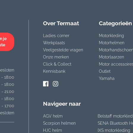
Over Termaat
Categorieën
Ladies corner
Motorkleding
n je
Werkplaats
Motorhelmen
ute
Veelgestelde vragen
Motorhandschoe
Onze merken
Motorlaarzen
Click & Collect
Motor accessoire
esloten
Kennisbank
Outlet
 - 18:00
Yamaha
 - 18:00
 - 21:00
 - 18:00
Navigeer naar
 - 17:00
esloten
AGV helm
Belstaff motorkled
Scorpion helmen
SENA Bluetooth H
HJC helm
IXS motorkleding