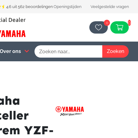
4.6 uit 562 beoordelingen
Openingstijden
Veelgestelde vragen
0
0
Over ons
aha
eller
rem YZF-