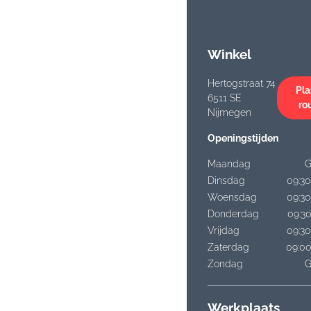
Winkel
Hertogstraat 74
Pla
6511 SE
ro
Nijmegen
Openingstijden
Maandag
G
Dinsdag
09:30
Woensdag
09:30
Donderdag
09:30
Vrijdag
09:30
Zaterdag
09:00
Zondag
G
Werkplaats