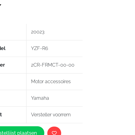
ationale en internationale technische
ften
 matzwarte afwerking
oling
20023
el
YZF-R6
er
2CR-FRMCT-00-00
Motor accessoires
Yamaha
t
Versteller voorrem
tellijst plaatsen