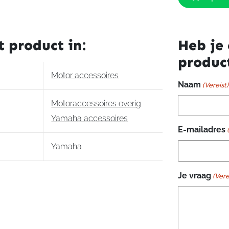
voorrem
YZF-
R6
t product in:
Heb je 
aantal
produc
Motor accessoires
Naam
(Vereist)
Motoraccessoires overig
Yamaha accessoires
E-mailadres
Yamaha
Je vraag
(Vere