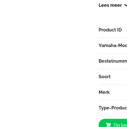
Voldoet aan n
Lees meer
racevoorschri
Hoogwaardige
Door Gilles.To
Product ID
Yamaha-Mod
Bestelnumm
Soort
Merk
Type-Produc
Yamaha
Op bes
Versteller