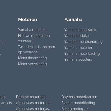
Motoren
Yamaha
Yamaha motoren
Yamaha accessoires
Nieuwe motoren op
Yamaha e-bikes
voorraad
nen
Yamaha merchandising
Tweedehands motoren
Yamaha motoren
op voorraad
s
Yamaha motorkleding
Motor financiering
Yamaha scooters
Motor verzekering
ing
Dainese motorpak
Daytona motorlaarzen
eadsets
Alpinestars motorpak
Stadler motorkleding
Alpinestars motorjas
Bering motorpak