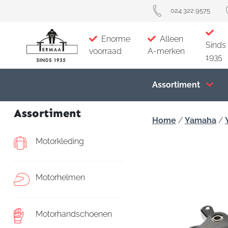
024 322 9575
Enorme
Alleen
Sinds
voorraad
A-merken
1935
Assortiment
Assortiment
Home
/
Yamaha
/
Motorkleding
Motorhelmen
Motorhandschoenen