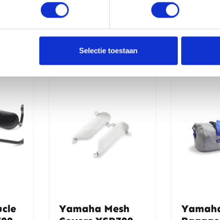
erde producten
Selectie toestaan
cle
Yamaha Mesh
Yamah