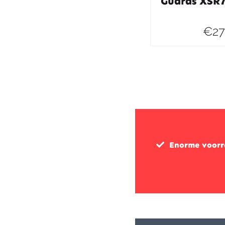
Guards XSR
€
27
Enorme voor