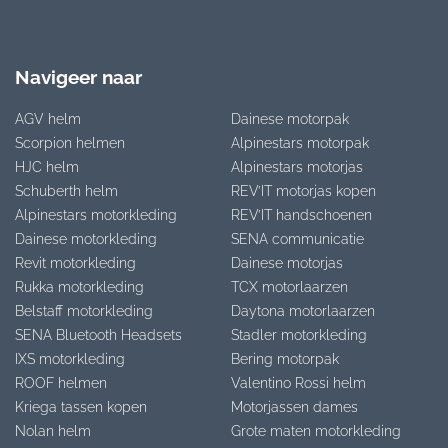
Navigeer naar
AGV helm
Dainese motorpak
Scorpion helmen
Alpinestars motorpak
HJC helm
Alpinestars motorjas
Schuberth helm
REV’IT motorjas kopen
Alpinestars motorkleding
REV’IT handschoenen
Dainese motorkleding
SENA communicatie
Revit motorkleding
Dainese motorjas
Rukka motorkleding
TCX motorlaarzen
Belstaff motorkleding
Daytona motorlaarzen
SENA Bluetooth Headsets
Stadler motorkleding
IXS motorkleding
Bering motorpak
ROOF helmen
Valentino Rossi helm
Kriega tassen kopen
Motorjassen dames
Nolan helm
Grote maten motorkleding