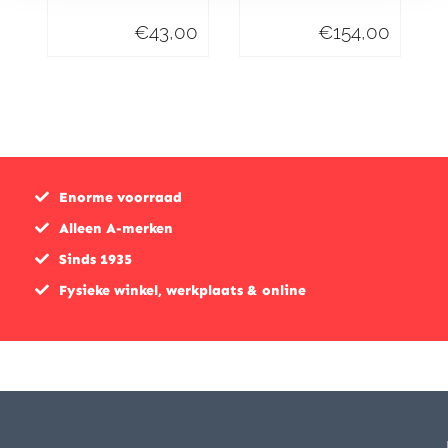
€
43,00
€
154,00
Enorme voorraad
Alleen A-merken
Sinds 1935
Fysieke winkel, werkplaats & online