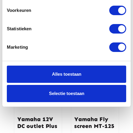
Yamaha
Yamaha
Voorkeuren
Bagagedrager
Topkoffer
tas Tenere 700
zwart Tenere
700
Statistieken
€
98,00
€
519,00
Marketing
Alles toestaan
Selectie toestaan
Yamaha 12V
Yamaha Fly
DC outlet Plus
screen MT-125