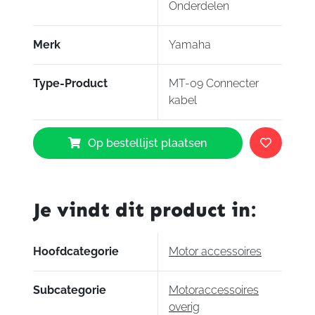
Onderdelen
Merk
Yamaha
Type-Product
MT-09 Connecter
kabel
Yamaha
Op bestellijst plaatsen
MT-
09
Connecter
kabel
Je vindt dit product in:
aantal
Hoofdcategorie
Motor accessoires
Subcategorie
Motoraccessoires
overig