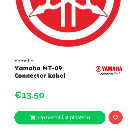
Yamaha
Yamaha MT-09
Connecter kabel
Yama
€13.50
MT-
09
Conne
kabel
Op bestellijst plaatsen
aantal