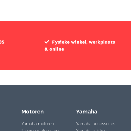
35
Fysieke winkel, werkplaats
& online
Motoren
Yamaha
Yamaha motoren
Yamaha accessoires
Nieuwe motoren op
Yamaha e-bikes