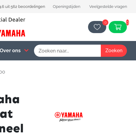
4.6 uit 562 beoordelingen
Openingstijden
Veelgestelde vragen
0
0
Over ons
100
aha
aat
neel