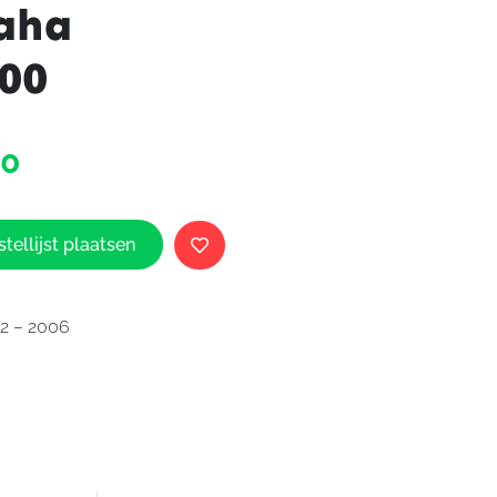
aha
00
Yamaha
00
Uitlaat
origineel
Yamaha
BT1100
tellijst plaatsen
aantal
2 – 2006