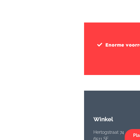
Enorme voor
Winkel
Hertogstraat 74
Pla
6511 SE