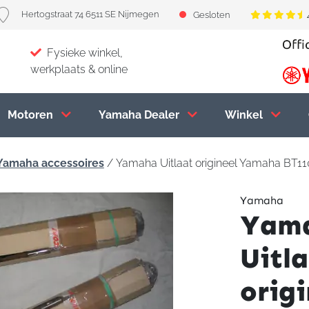
Hertogstraat 74 6511 SE Nijmegen
Gesloten
Fysieke winkel,
werkplaats & online
Motoren
Yamaha Dealer
Winkel
Yamaha accessoires
/ Yamaha Uitlaat origineel Yamaha BT1
Yamaha
Yam
Uitl
origi