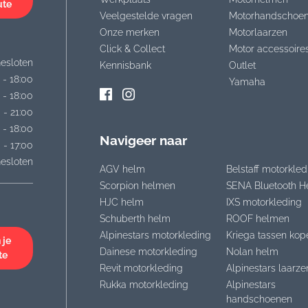
ute
Veelgestelde vragen
Motorhandschoe
Onze merken
Motorlaarzen
Click & Collect
Motor accessoire
esloten
Kennisbank
Outlet
 - 18:00
Yamaha
 - 18:00
 - 21:00
 - 18:00
Navigeer naar
 - 17:00
esloten
AGV helm
Belstaff motorkled
Scorpion helmen
SENA Bluetooth H
HJC helm
IXS motorkleding
Schuberth helm
ROOF helmen
Alpinestars motorkleding
Kriega tassen kop
 je
Dainese motorkleding
Nolan helm
te
Revit motorkleding
Alpinestars laarze
Rukka motorkleding
Alpinestars
handschoenen