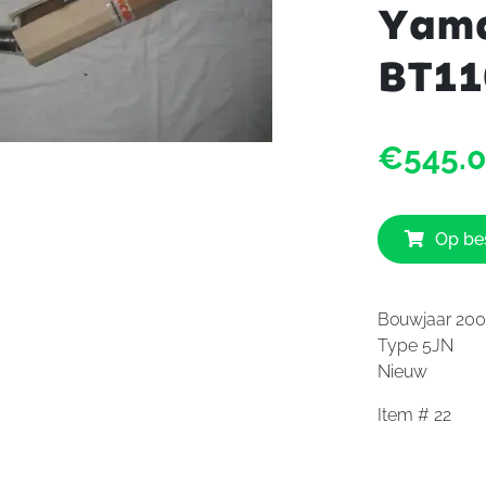
Yam
BT11
€545.
Op bes
Bouwjaar 200
Type 5JN
Nieuw
Item # 22