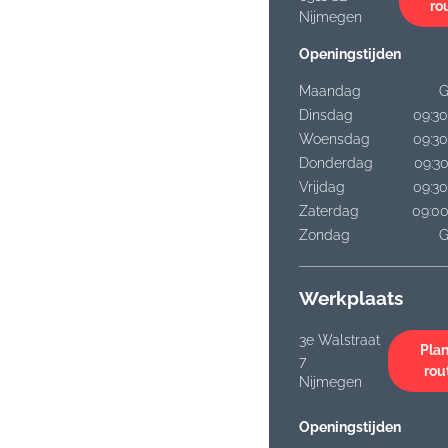
ro
Nijmegen
Openingstijden
Maandag
G
Dinsdag
09:30
Woensdag
09:30
Donderdag
09:30
Vrijdag
09:30
Zaterdag
09:00
Zondag
G
Werkplaats
3e Walstraat
Plan
7
rou
Nijmegen
Openingstijden