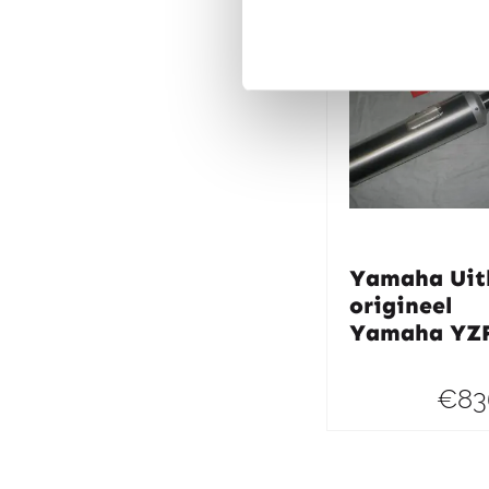
Yamaha Uit
origineel
Yamaha YZ
€
83