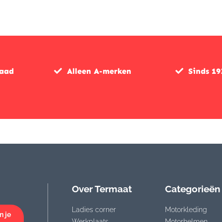
raad
Alleen A-merken
Sinds 19
Over Termaat
Categorieën
Ladies corner
Motorkleding
n je
Werkplaats
Motorhelmen