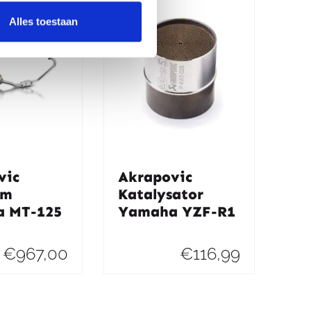
Alles toestaan
vic
Akrapovic
um
Katalysator
 MT-125
Yamaha YZF-R1
€
967,00
€
116,99