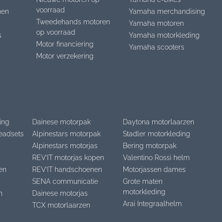
voorraad
nen
Yamaha merchandising
Tweedehands motoren
Yamaha motoren
op voorraad
s
Yamaha motorkleding
Motor financiering
Yamaha scooters
Motor verzekering
ing
Dainese motorpak
Daytona motorlaarzen
eadsets
Alpinestars motorpak
Stadler motorkleding
Alpinestars motorjas
Bering motorpak
REV’IT motorjas kopen
Valentino Rossi helm
en
REV’IT handschoenen
Motorjassen dames
SENA communicatie
Grote maten
motorkleding
n
Dainese motorjas
Arai Integraalhelm
TCX motorlaarzen