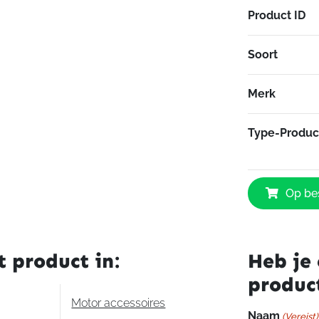
Product ID
Soort
Merk
Type-Produc
Yamaha
Op bes
Uitlaat
origineel
Yamaha
BT1100
t product in:
Heb je 
aantal
produc
Motor accessoires
Naam
(Vereist)