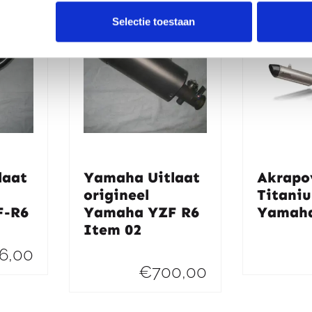
Selectie toestaan
laat
Yamaha Uitlaat
Akrapo
origineel
Titani
F-R6
Yamaha YZF R6
Yamaha
Item 02
6,00
€
700,00