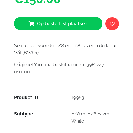
FZ8
Fazer
White
Op bestellijst plaatsen
aantal
Seat cover voor de FZ8 en FZ8 Fazer in de kleur
Wit (BWC1)
Origineel Yamaha bestelnummer: 39P-247F-
010-00
Product ID
19963
Subtype
FZ8 en FZ8 Fazer
White