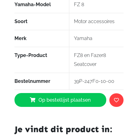
Yamaha-Model
FZ 8
Soort
Motor accessoires
Merk
Yamaha
Type-Product
FZ8 en Fazer8
Seatcover
Bestelnummer
39P-247F0-10-00
Yamaha
Op bestellijst plaatsen
Seatcover
FZ8
en
FZ8
Je vindt dit product in:
Fazer
White