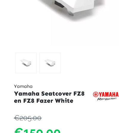
Yamaha
Yamaha Seatcover FZ8
en FZ8 Fazer White
Yama
€205.00
Seatc
FZ8
€150.00
en