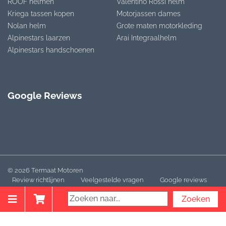
ROOF helmen
Valentino Rossi helm
Kriega tassen kopen
Motorjassen dames
Nolan helm
Grote maten motorkleding
Alpinestars laarzen
Arai Integraalhelm
Alpinestars handschoenen
Google Reviews
© 2026 Termaat Motoren
Review richtlijnen
Veelgestelde vragen
Google reviews