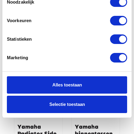
Noodzakelijk
Voorkeuren
Yamaha
Yamaha Mesh
zadeltassen
Covers XSR700
Statistieken
€
268,00
€
49,76
Marketing
Alles toestaan
Selectie toestaan
Yamaha
Yamaha
Radiator Side
binnentassen