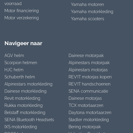
voorraad
Yamaha motoren
Motor financiering
Yamaha motorkleding
Motor verzekering
Yamaha scooters
Navigeer naar
AGV helm
Dainese motorpak
Scorpion helmen
Alpinestars motorpak
HJC helm
Alpinestars motorjas
Schuberth helm
REV’IT motorjas kopen
Alpinestars motorkleding
REV’IT handschoenen
Dainese motorkleding
SENA communicatie
Revit motorkleding
Dainese motorjas
Rukka motorkleding
TCX motorlaarzen
Belstaff motorkleding
Daytona motorlaarzen
SENA Bluetooth Headsets
Stadler motorkleding
IXS motorkleding
Bering motorpak