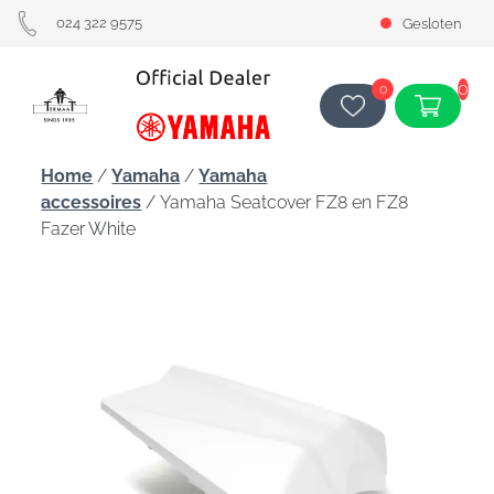
024 322 9575
Gesloten
0
0
Home
/
Yamaha
/
Yamaha
accessoires
/ Yamaha Seatcover FZ8 en FZ8
Fazer White