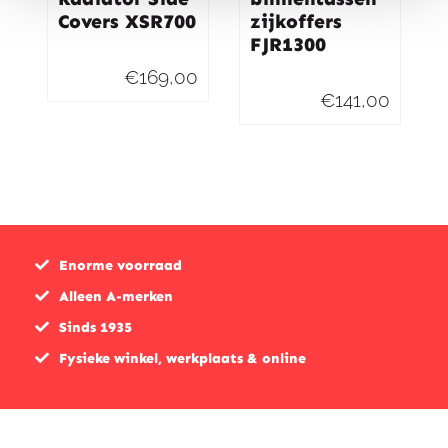
Covers XSR700
zijkoffers
FJR1300
€
169,00
€
141,00
Enorme voorraad
Alleen A-merken
Sinds 1935
Fysieke winkel, werkplaats & online