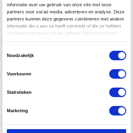
informatie over uw gebruik van onze site met onze
partners voor social media, adverteren en analyse. Deze
partners kunnen deze gegevens combineren met andere
informatie die u aan ze heeft verstrekt of die ze hebben
Gerelateerde
verzameld op basis van uw gebruik van hun services.
producten
Toestemmingsselectie
Noodzakelijk
-20%
-20%
Voorkeuren
Statistieken
Marketing
Revit Airwave
Segura Dorian
3 Jacket
Leather Jacket