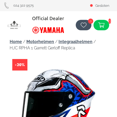
024 322 9575
Gesloten
0
0
Home
/
Motorhelmen
/
Integraalhelmen
/
HJC RPHA 1 Garrett Gerloff Replica
-20%