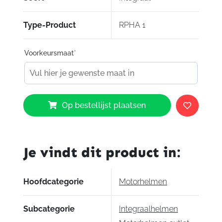
Noodontgrendeling
Dubbel-d kinbandsluiting
Type-Product
RPHA 1
ACS ventilatie
Silvercool voering
Voorkeursmaat
*
Carbon
HJC
Op bestellijst plaatsen
RPHA
1
Garrett
Gerloff
Je vindt dit product in:
Replica
aantal
Hoofdcategorie
Motorhelmen
Subcategorie
Integraalhelmen