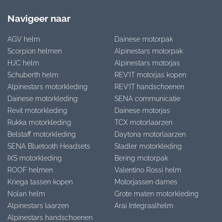
Navigeer naar
AGV helm
Dainese motorpak
Scorpion helmen
Alpinestars motorpak
HJC helm
Alpinestars motorjas
Schuberth helm
REV’IT motorjas kopen
Alpinestars motorkleding
REV’IT handschoenen
Dainese motorkleding
SENA communicatie
Revit motorkleding
Dainese motorjas
Rukka motorkleding
TCX motorlaarzen
Belstaff motorkleding
Daytona motorlaarzen
SENA Bluetooth Headsets
Stadler motorkleding
IXS motorkleding
Bering motorpak
ROOF helmen
Valentino Rossi helm
Kriega tassen kopen
Motorjassen dames
Nolan helm
Grote maten motorkleding
Alpinestars laarzen
Arai Integraalhelm
Alpinestars handschoenen