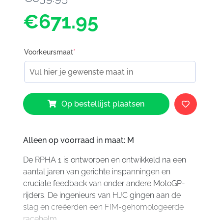
€671.95
Voorkeursmaat
*
HJC
Op bestellijst plaatsen
RPHA
1
Garrett
Gerloff
Alleen op voorraad in maat: M
Replica
De RPHA 1 is ontworpen en ontwikkeld na een
aantal
aantal jaren van gerichte inspanningen en
cruciale feedback van onder andere MotoGP-
rijders. De ingenieurs van HJC gingen aan de
slag en creëerden een FIM-gehomologeerde
racehelm.