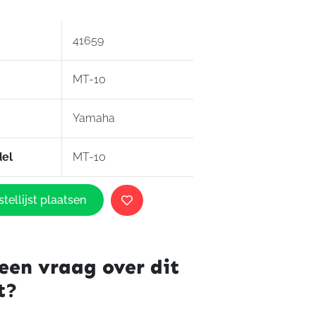
41659
MT-10
Yamaha
el
MT-10
tellijst plaatsen
der
een vraag over dit
t?