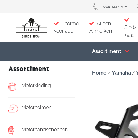
024 322 9575
Enorme
Alleen
Sinds
voorraad
A-merken
1935
Assortiment
Assortiment
Home
/
Yamaha
/
Motorkleding
Motorhelmen
Motorhandschoenen