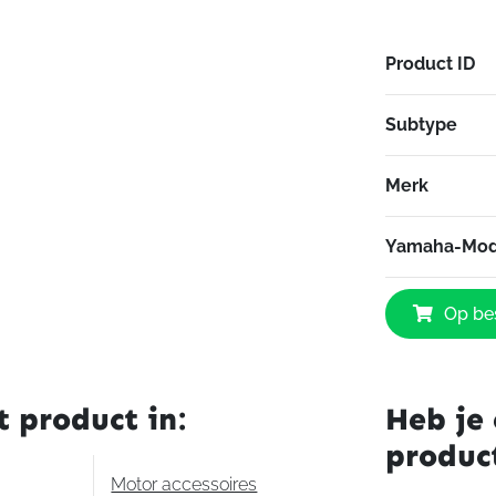
Product ID
Subtype
Merk
Yamaha-Mod
Yamaha
Op bes
Navigatiehou
MT-
10
aantal
t product in:
Heb je 
produc
Motor accessoires