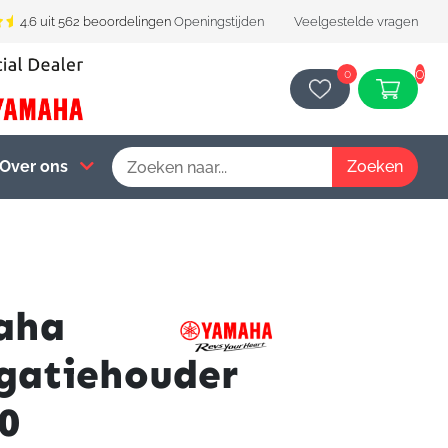
4.6 uit 562 beoordelingen
Openingstijden
Veelgestelde vragen
0
0
Over ons
aha
gatiehouder
0