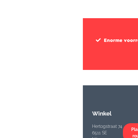
Enorme voor
Winkel
Hertogstraat 74
Pla
6511 SE
ro