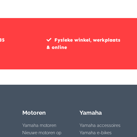
35
Fysieke winkel, werkplaats
& online
Motoren
Yamaha
Yamaha motoren
Yamaha accessoires
Nieuwe motoren op
Yamaha e-bikes