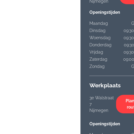
Nijmegen
Openingstijden
Maandag
G
Dinsdag
09:30
Woensdag
09:30
Donderdag
09:30
Vrijdag
09:30
Zaterdag
09:00
Zondag
G
Werkplaats
3e Walstraat
Plan
7
rou
Nijmegen
Openingstijden