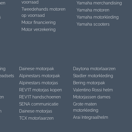
voorraad
nen
Yamaha merchandising
Tweedehands motoren
Yamaha motoren
op voorraad
s
Yamaha motorkleding
Motor financiering
Yamaha scooters
Motor verzekering
ing
Dainese motorpak
Daytona motorlaarzen
eadsets
Alpinestars motorpak
Stadler motorkleding
Alpinestars motorjas
Bering motorpak
REV’IT motorjas kopen
Valentino Rossi helm
en
REV’IT handschoenen
Motorjassen dames
SENA communicatie
Grote maten
motorkleding
n
Dainese motorjas
Arai Integraalhelm
TCX motorlaarzen