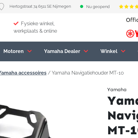
Hertogstraat 74 6511 SE Nijmegen
Nu geopend
Fysieke winkel,
werkplaats & online
Motoren
Yamaha Dealer
Winkel
Yamaha accessoires
/ Yamaha Navigatiehouder MT-10
Yamaha
Yam
Navi
MT-1