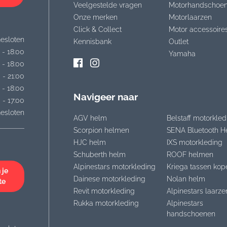
Veelgestelde vragen
Motorhandschoe
Onze merken
Motorlaarzen
Click & Collect
Motor accessoire
esloten
Kennisbank
Outlet
 - 18:00
Yamaha
 - 18:00
 - 21:00
 - 18:00
Navigeer naar
 - 17:00
esloten
AGV helm
Belstaff motorkled
Scorpion helmen
SENA Bluetooth H
HJC helm
IXS motorkleding
Schuberth helm
ROOF helmen
Alpinestars motorkleding
Kriega tassen kop
 je
Dainese motorkleding
Nolan helm
te
Revit motorkleding
Alpinestars laarze
Rukka motorkleding
Alpinestars
handschoenen