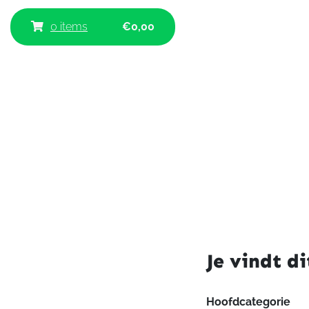
0 items
€
0,00
Je vindt di
Hoofdcategorie