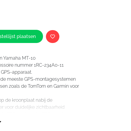
Yamaha
0
Navigatiehouder
MT-
10
aantal
tellijst plaatsen
un Yamaha MT-10
cessoire nummer 1RC-234A0-11
n GPS-apparaat.
or de meeste GPS-montagesystemen
etsen zoals de TomTom en Garmin voor
p de kroonplaat nabij de
r voor duidelijke zichtbaarheid
de GPS-voet op de GPS-houder is
ig