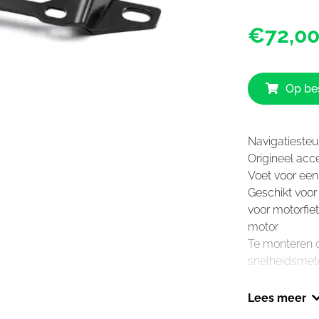
€72,0
Op bes
Navigatieste
Origineel ac
Voet voor ee
Geschikt vo
voor motorfi
motor
Te monteren o
snelheidsmete
Montage van 
zeer eenvoud
Lees meer