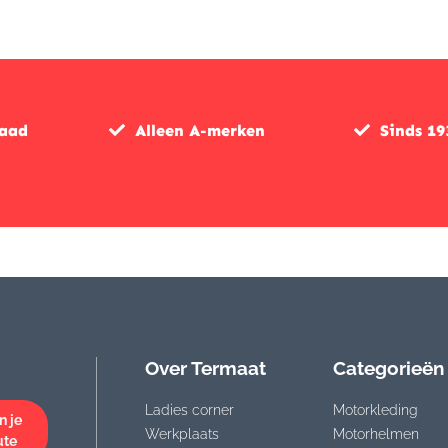
raad
Alleen A-merken
Sinds 19
Over Termaat
Categorieën
Ladies corner
Motorkleding
n je
Werkplaats
Motorhelmen
ute