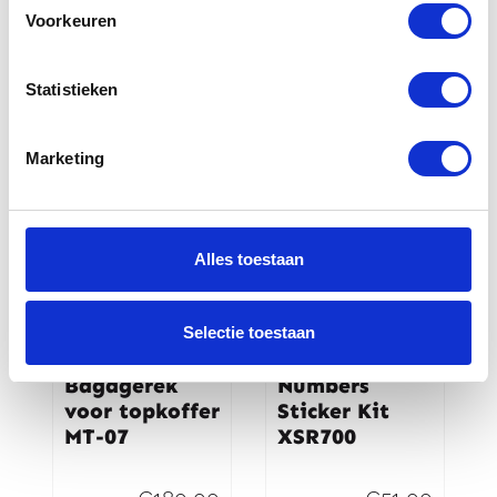
XSR700
Voorkeuren
€
296,00
€
67,00
Statistieken
Marketing
Alles toestaan
Selectie toestaan
Yamaha
Yamaha
Bagagerek
Numbers
voor topkoffer
Sticker Kit
MT-07
XSR700