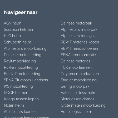
Navigeer naar
AGV helm
Dainese motorpak
Scorpion helmen
Alpinestars motorpak
HJC helm
Alpinestars motorjas
Schuberth helm
REV’IT motorjas kopen
Alpinestars motorkleding
REV’IT handschoenen
Dainese motorkleding
SENA communicatie
Revit motorkleding
Dainese motorjas
Rukka motorkleding
TCX motorlaarzen
Belstaff motorkleding
Daytona motorlaarzen
SENA Bluetooth Headsets
Stadler motorkleding
IXS motorkleding
Bering motorpak
ROOF helmen
Valentino Rossi helm
Kriega tassen kopen
Motorjassen dames
Nolan helm
Grote maten motorkleding
Alpinestars laarzen
Arai Integraalhelm
Alpinestars handschoenen