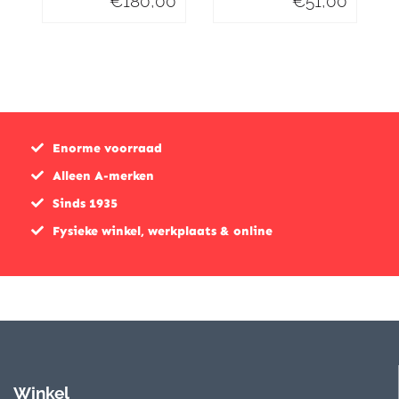
€
180,00
€
51,00
Enorme voorraad
Alleen A-merken
Sinds 1935
Fysieke winkel, werkplaats & online
Winkel