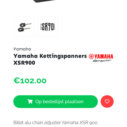
Yamaha
Yamaha Kettingspanners
XSR900
Yama
€102.00
Kettin
XSR9
aantal
Op bestellijst plaatsen
Billet alu chain adjuster Yamaha XSR 900