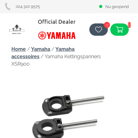
024 322 9575
Nu geopend
0
0
Home
/
Yamaha
/
Yamaha
accessoires
/ Yamaha Kettingspanners
XSR900