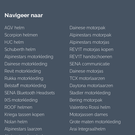
Navigeer naar
AGV helm
Dainese motorpak
Scorpion helmen
Alpinestars motorpak
HJC helm
Alpinestars motorjas
Schuberth helm
REV’IT motorjas kopen
Alpinestars motorkleding
REV’IT handschoenen
Dainese motorkleding
SENA communicatie
Revit motorkleding
Dainese motorjas
Rukka motorkleding
TCX motorlaarzen
Belstaff motorkleding
Daytona motorlaarzen
SENA Bluetooth Headsets
Stadler motorkleding
IXS motorkleding
Bering motorpak
ROOF helmen
Valentino Rossi helm
Kriega tassen kopen
Motorjassen dames
Nolan helm
Grote maten motorkleding
Alpinestars laarzen
Arai Integraalhelm