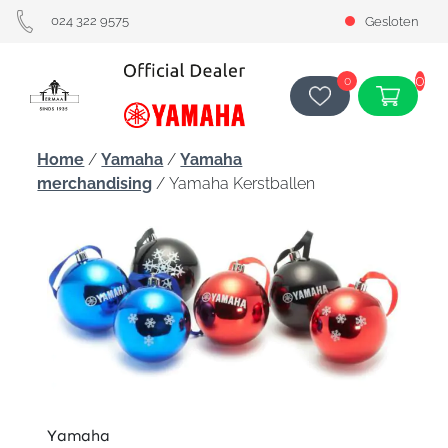
024 322 9575
Gesloten
0
0
Home
/
Yamaha
/
Yamaha
merchandising
/ Yamaha Kerstballen
Yamaha