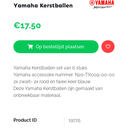
Yamaha Kerstballen
Yama
€17.50
Kerstb
aantal
Op bestellijst plaatsen
Yamaha Kerstballen set van 6 stuks.
Yamaha accessoire nummer: N20-TX009-00-00
2x zwart- 2x rood en twee keer blauw.
Deze Yamaha Kerstballen zijn gemaakt van
onbreekbaar materiaal.
Product ID
19725