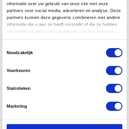
informatie over uw gebruik van onze site met onze
aid kit
Kerstballen
partners voor social media, adverteren en analyse. Deze
partners kunnen deze gegevens combineren met andere
€
14,00
€
27,00
informatie die u aan ze heeft verstrekt of die ze hebben
verzameld op basis van uw gebruik van hun services.
Toestemmingsselectie
Noodzakelijk
Voorkeuren
Statistieken
Yamaha MOVE
Yamaha
LIVE LOVE
Powerbank
Marketing
heup-/crossbody
Draadloos
tas Croy
€
75,00