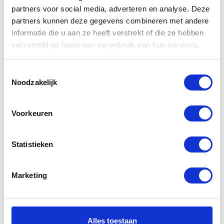
partners voor social media, adverteren en analyse. Deze
€
14,00
€
30,25
partners kunnen deze gegevens combineren met andere
informatie die u aan ze heeft verstrekt of die ze hebben
verzameld op basis van uw gebruik van hun services.
Toestemmingsselectie
Noodzakelijk
Voorkeuren
Statistieken
Yamaha
Yamaha
Powerbank
MOVE LIVE
Draadloos
LOVE rugzak
Marketing
Perth
€
75,00
€
49,99
Alles toestaan