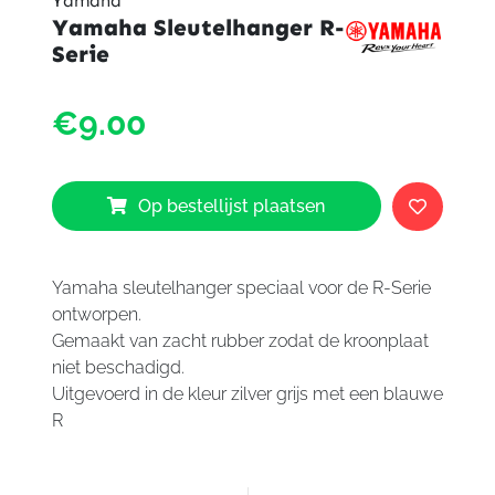
Yamaha
Yamaha Sleutelhanger R-
Serie
Yama
€9.00
Sleute
R-
Serie
aantal
Op bestellijst plaatsen
Yamaha sleutelhanger speciaal voor de R-Serie
ontworpen.
Gemaakt van zacht rubber zodat de kroonplaat
niet beschadigd.
Uitgevoerd in de kleur zilver grijs met een blauwe
R