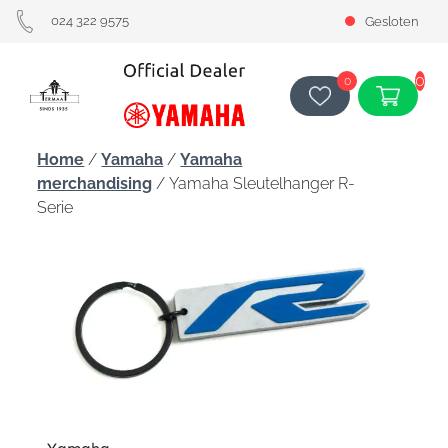
024 322 9575
Gesloten
0
0
Home
/
Yamaha
/
Yamaha
merchandising
/ Yamaha Sleutelhanger R-
Serie