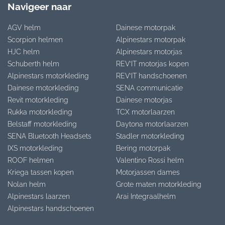
Navigeer naar
AGV helm
Dainese motorpak
Scorpion helmen
Alpinestars motorpak
HJC helm
Alpinestars motorjas
Schuberth helm
REV’IT motorjas kopen
Alpinestars motorkleding
REV’IT handschoenen
Dainese motorkleding
SENA communicatie
Revit motorkleding
Dainese motorjas
Rukka motorkleding
TCX motorlaarzen
Belstaff motorkleding
Daytona motorlaarzen
SENA Bluetooth Headsets
Stadler motorkleding
IXS motorkleding
Bering motorpak
ROOF helmen
Valentino Rossi helm
Kriega tassen kopen
Motorjassen dames
Nolan helm
Grote maten motorkleding
Alpinestars laarzen
Arai Integraalhelm
Alpinestars handschoenen