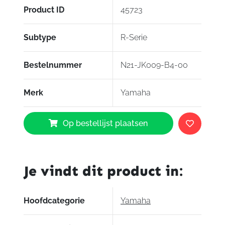
Product ID
45723
Subtype
R-Serie
Bestelnummer
N21-JK009-B4-00
Merk
Yamaha
Yamaha
Op bestellijst plaatsen
Sleutelhanger
R-
Serie
aantal
Je vindt dit product in:
Hoofdcategorie
Yamaha