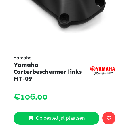
Yamaha
Yamaha
Carterbeschermer links
MT-09
Yama
€106.00
Carte
links
MT-
09
Op bestellijst plaatsen
aantal