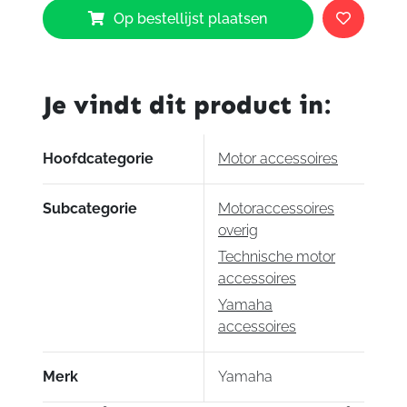
Op bestellijst plaatsen
Carterbeschermer
links
MT-
09
Je vindt dit product in:
aantal
Hoofdcategorie
Motor accessoires
Subcategorie
Motoraccessoires
overig
Technische motor
accessoires
Yamaha
accessoires
Merk
Yamaha