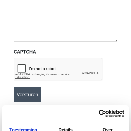
CAPTCHA
Gerelateerde
Toestemming
Details
Over