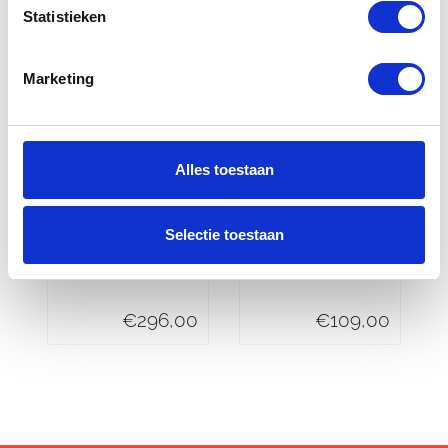
Statistieken
Marketing
Alles toestaan
Yamaha
Universeel
Selectie toestaan
Topkoffer city
Uitlaatdemper
50 liter
motorfiets
€
296,00
€
109,00