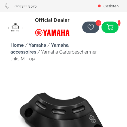
024 322 9575
Gesloten
0
0
Home
/
Yamaha
/
Yamaha
accessoires
/ Yamaha Carterbeschermer
links MT-09