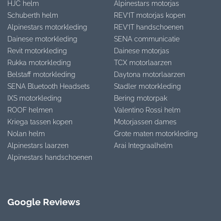
HJC helm
Alpinestars motorjas
Schuberth helm
REV’IT motorjas kopen
Alpinestars motorkleding
REV’IT handschoenen
Dainese motorkleding
SENA communicatie
Revit motorkleding
Dainese motorjas
Rukka motorkleding
TCX motorlaarzen
Belstaff motorkleding
Daytona motorlaarzen
SENA Bluetooth Headsets
Stadler motorkleding
IXS motorkleding
Bering motorpak
ROOF helmen
Valentino Rossi helm
Kriega tassen kopen
Motorjassen dames
Nolan helm
Grote maten motorkleding
Alpinestars laarzen
Arai Integraalhelm
Alpinestars handschoenen
Google Reviews