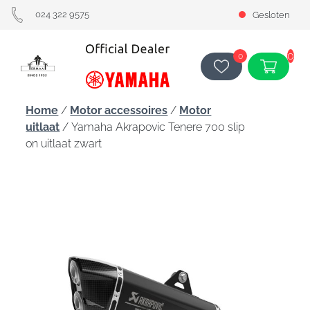
024 322 9575
Gesloten
0
0
Home
/
Motor accessoires
/
Motor
uitlaat
/ Yamaha Akrapovic Tenere 700 slip
on uitlaat zwart