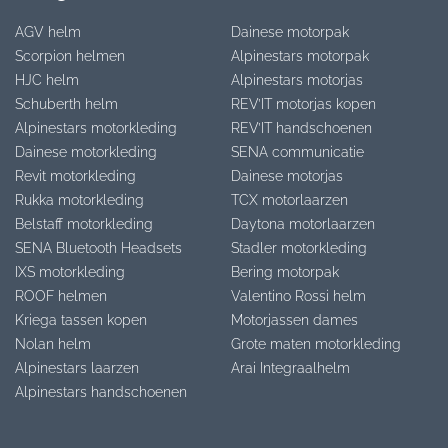
AGV helm
Dainese motorpak
Scorpion helmen
Alpinestars motorpak
HJC helm
Alpinestars motorjas
Schuberth helm
REV’IT motorjas kopen
Alpinestars motorkleding
REV’IT handschoenen
Dainese motorkleding
SENA communicatie
Revit motorkleding
Dainese motorjas
Rukka motorkleding
TCX motorlaarzen
Belstaff motorkleding
Daytona motorlaarzen
SENA Bluetooth Headsets
Stadler motorkleding
IXS motorkleding
Bering motorpak
ROOF helmen
Valentino Rossi helm
Kriega tassen kopen
Motorjassen dames
Nolan helm
Grote maten motorkleding
Alpinestars laarzen
Arai Integraalhelm
Alpinestars handschoenen