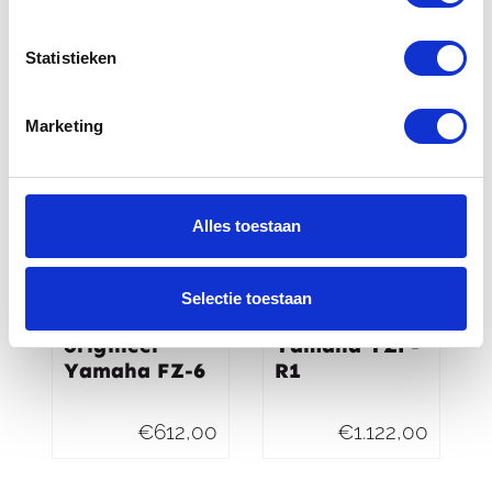
€
116,99
Statistieken
Marketing
Alles toestaan
Yamaha
Akrapovic slip
Selectie toestaan
Uitlaat
on Titanium
origineel
Yamaha YZF-
Yamaha FZ-6
R1
€
612,00
€
1.122,00