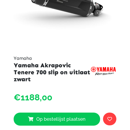
Yamaha
Yamaha Akrapovic
Tenere 700 slip on uitlaat
zwart
Yama
€1188,00
Akrap
Tener
700
slip
Op bestellijst plaatsen
on
uitlaat