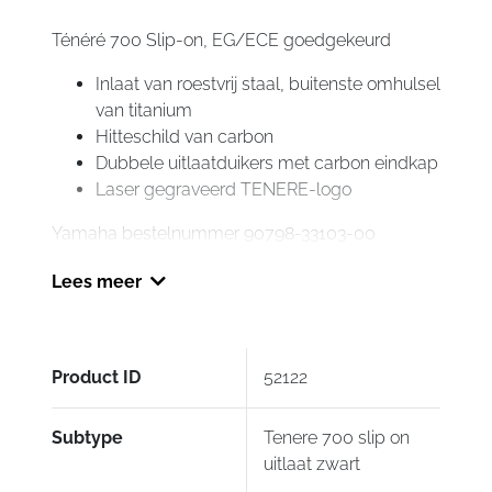
zwart
Ténéré 700 Slip-on, EG/ECE goedgekeurd
aantal
Inlaat van roestvrij staal, buitenste omhulsel
van titanium
Hitteschild van carbon
Dubbele uitlaatduikers met carbon eindkap
Laser gegraveerd TENERE-logo
Yamaha bestelnummer 90798-33103-00
Uitsluitend af te halen in de winkel, geen
Lees meer
verzending !
Product ID
52122
Subtype
Tenere 700 slip on
uitlaat zwart