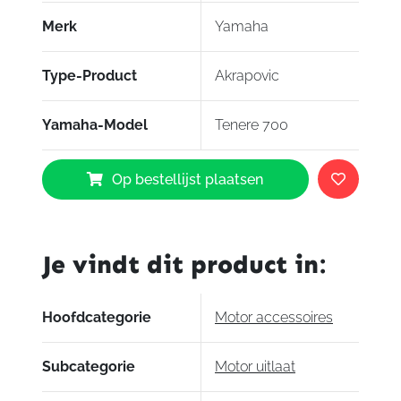
Merk
Yamaha
Type-Product
Akrapovic
Yamaha-Model
Tenere 700
Yamaha
Op bestellijst plaatsen
Akrapovic
Tenere
700
slip
Je vindt dit product in:
on
uitlaat
zwart
Hoofdcategorie
Motor accessoires
aantal
Subcategorie
Motor uitlaat