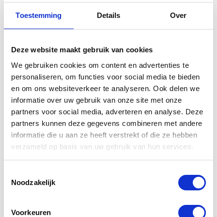
Toestemming
Details
Over
Gerelateerde
producten
Deze website maakt gebruik van cookies
We gebruiken cookies om content en advertenties te
personaliseren, om functies voor social media te bieden
en om ons websiteverkeer te analyseren. Ook delen we
informatie over uw gebruik van onze site met onze
partners voor social media, adverteren en analyse. Deze
partners kunnen deze gegevens combineren met andere
informatie die u aan ze heeft verstrekt of die ze hebben
verzameld op basis van uw gebruik van hun services.
Akrapovic Slip
Akrapovic
Toestemmingsselectie
on Yamaha
Katalysator
Noodzakelijk
YZF-R3
Yamaha YZF-
R1
€
819,00
Voorkeuren