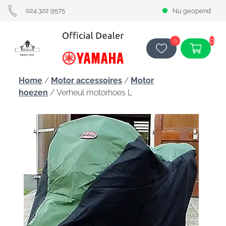
024 322 9575
Nu geopend
0
0
Home
/
Motor accessoires
/
Motor
hoezen
/ Verheul motorhoes L