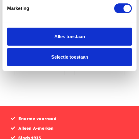
Marketing
Verheul
Verheul
Alles toestaan
motorhoes
motorhoes
917S
911TZ
Selectie toestaan
€
124,00
€
155,00
Enorme voorraad
Alleen A-merken
Sinds 1935