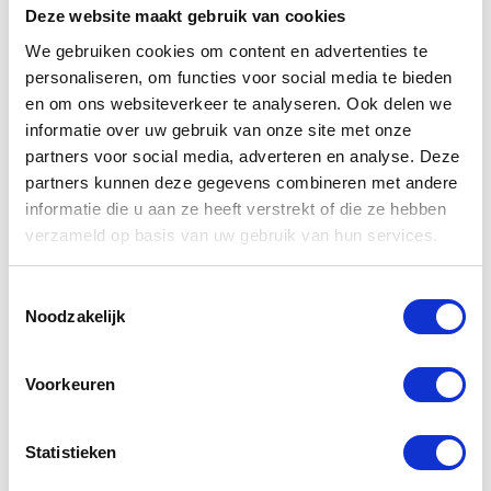
Deze website maakt gebruik van cookies
Geef bij u bestelling altijd u type motorfiets door,
We gebruiken cookies om content en advertenties te
zo kunnen wij u adviseren of dit de juist
personaliseren, om functies voor social media te bieden
passende hoes voor u motorfiets is.
en om ons websiteverkeer te analyseren. Ook delen we
informatie over uw gebruik van onze site met onze
partners voor social media, adverteren en analyse. Deze
partners kunnen deze gegevens combineren met andere
informatie die u aan ze heeft verstrekt of die ze hebben
Verheul
Verheul
verzameld op basis van uw gebruik van hun services.
motorhoes
motorhoes XL
914HS
Toestemmingsselectie
€
102,25
Noodzakelijk
€
89,75
Voorkeuren
Statistieken