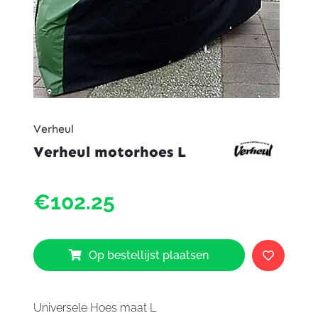
Verheul
Verheul motorhoes L
Verheu
€102.25
motor
L
aantal
Op bestellijst plaatsen
Universele Hoes maat L