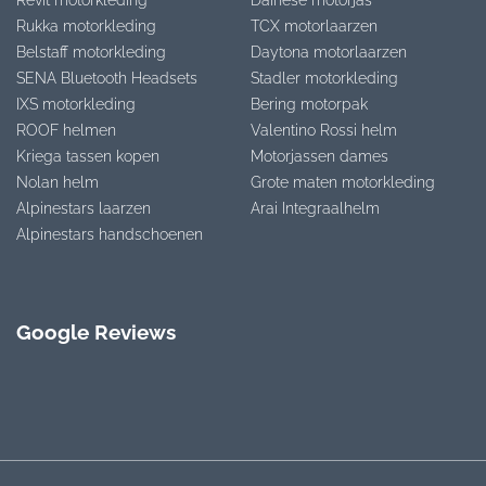
Revit motorkleding
Dainese motorjas
Rukka motorkleding
TCX motorlaarzen
Belstaff motorkleding
Daytona motorlaarzen
SENA Bluetooth Headsets
Stadler motorkleding
IXS motorkleding
Bering motorpak
ROOF helmen
Valentino Rossi helm
Kriega tassen kopen
Motorjassen dames
Nolan helm
Grote maten motorkleding
Alpinestars laarzen
Arai Integraalhelm
Alpinestars handschoenen
Google Reviews