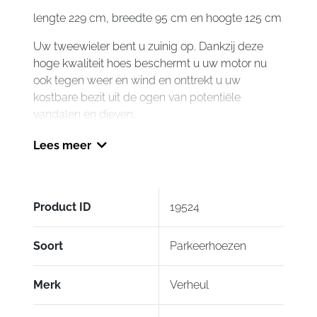
lengte 229 cm, breedte 95 cm en hoogte 125 cm
Uw tweewieler bent u zuinig op. Dankzij deze
hoge kwaliteit hoes beschermt u uw motor nu
ook tegen weer en wind en onttrekt u uw
kostbare bezit uit de ogen van potentiële
vandalen en dieven.
Gebruikte materialen zijn ademend, bestand
Lees meer
tegen weer en wind, voorkomt condensvorming
(extra corrosie/roest) onder de hoes en zijn
waterafstotend en luchtdoorlatend. Daarnaast
Product ID
19524
wordt uw kostbare bezit beschermd tegen de
schadelijke UV-straling, die de lak van uw
motorfiets aantast en op den duur dof laat lijken.
Soort
Parkeerhoezen
Door de zeer goede ademende werking
Merk
Verheul
voorkomt u condensvorming vanwege haar
luchtdoorlatende eigenschappen in de gebruikte