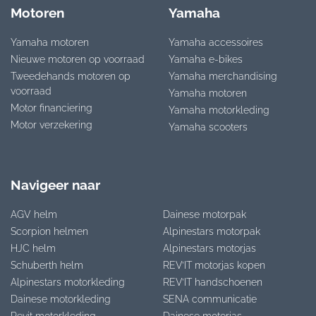
Motoren
Yamaha
Yamaha motoren
Yamaha accessoires
Nieuwe motoren op voorraad
Yamaha e-bikes
Tweedehands motoren op
Yamaha merchandising
voorraad
Yamaha motoren
Motor financiering
Yamaha motorkleding
Motor verzekering
Yamaha scooters
Navigeer naar
AGV helm
Dainese motorpak
Scorpion helmen
Alpinestars motorpak
HJC helm
Alpinestars motorjas
Schuberth helm
REV’IT motorjas kopen
Alpinestars motorkleding
REV’IT handschoenen
Dainese motorkleding
SENA communicatie