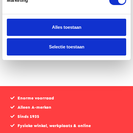
Marketing
Verheul
Verheul
motorhoes
motorhoes
Alles toestaan
922T
919T
Selectie toestaan
€
112,00
€
140,00
Enorme voorraad
Alleen A-merken
Sinds 1935
Fysieke winkel, werkplaats & online