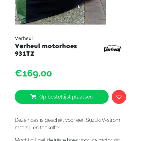
Verheul
Verheul motorhoes
931TZ
Verheu
€169.00
motor
931TZ
aantal
Op bestellijst plaatsen
Deze hoes is geschikt voor een Suzuki V-strom
met zij- en topkoffer.
Mocht dit niet de juiste hoes voor uw motor zijn,