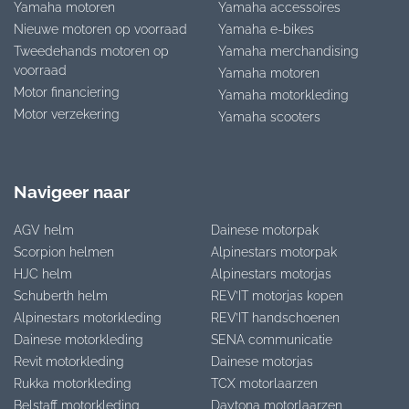
Yamaha motoren
Yamaha accessoires
Nieuwe motoren op voorraad
Yamaha e-bikes
Tweedehands motoren op
Yamaha merchandising
voorraad
Yamaha motoren
Motor financiering
Yamaha motorkleding
Motor verzekering
Yamaha scooters
Navigeer naar
AGV helm
Dainese motorpak
Scorpion helmen
Alpinestars motorpak
HJC helm
Alpinestars motorjas
Schuberth helm
REV’IT motorjas kopen
Alpinestars motorkleding
REV’IT handschoenen
Dainese motorkleding
SENA communicatie
Revit motorkleding
Dainese motorjas
Rukka motorkleding
TCX motorlaarzen
Belstaff motorkleding
Daytona motorlaarzen