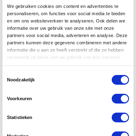
sommige kan die echter donkerblauw of groen
We gebruiken cookies om content en advertenties te
zijn. De afbeelding is puur een voorbeeld en niet
personaliseren, om functies voor social media te bieden
motor gerelateerd.
en om ons websiteverkeer te analyseren. Ook delen we
informatie over uw gebruik van onze site met onze
Geef bij u bestelling altijd u type motorfiets door,
partners voor social media, adverteren en analyse. Deze
zo kunnen wij u adviseren of dit de juist
partners kunnen deze gegevens combineren met andere
passende hoes voor u motorfiets is.
Verheul
Verheul
informatie die u aan ze heeft verstrekt of die ze hebben
motorhoes
motorhoes
verzameld op basis van uw gebruik van hun services.
910
931T
Toestemmingsselectie
€
132,00
€
150,00
Noodzakelijk
Voorkeuren
Statistieken