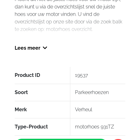
dan kunt u via de overzichtslijst snel de juiste
hoes voor uw motor vinden. U vind de
overzichtslijst op onze site door via de zoek balk
te zoeken op: motorhoes overzicht.
Uw tweewieler bent u zuinig op. Dankzij deze
Lees meer
hoge kwaliteit hoes beschermt u uw motor nu
ook tegen weer en wind en onttrekt u uw
kostbare bezit uit de ogen van potentiële
vandalen en dieven.
Product ID
19537
Gebruikte materialen zijn ademend, bestand
tegen weer en wind, voorkomt condensvorming
Soort
Parkeerhoezen
(extra corrosie/roest) onder de hoes en zijn
waterafstotend en luchtdoorlatend. Daarnaast
Merk
Verheul
wordt uw kostbare bezit beschermd tegen de
schadelijke UV-straling, die de lak van uw
Type-Product
motorhoes 931TZ
motorfiets aantast en op den duur dof laat lijken.
Verheul