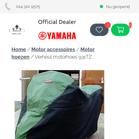
024 322 9575
Nu geopend
0
0
Home
/
Motor accessoires
/
Motor
hoezen
/ Verheul motorhoes 931TZ