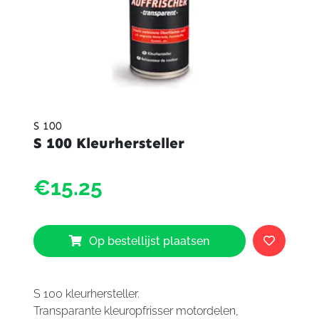
S 100
S 100 Kleurhersteller
S
€15.25
100
Kleurh
aantal
Op bestellijst plaatsen
S 100 kleurhersteller.
Transparante kleuropfrisser motordelen,