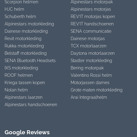
Scorpion helmen
Alpinestars motorpak
HJC helm
Alpinestars motorjas
Schuberth helm
REV’IT motorjas kopen
Alpinestars motorkleding
REV’IT handschoenen
Dainese motorkleding
SENA communicatie
Revit motorkleding
Dainese motorjas
Rukka motorkleding
TCX motorlaarzen
Belstaff motorkleding
Daytona motorlaarzen
SENA Bluetooth Headsets
Stadler motorkleding
IXS motorkleding
Bering motorpak
ROOF helmen
Valentino Rossi helm
Kriega tassen kopen
Motorjassen dames
Nolan helm
Grote maten motorkleding
Alpinestars laarzen
Arai Integraalhelm
Alpinestars handschoenen
Google Reviews