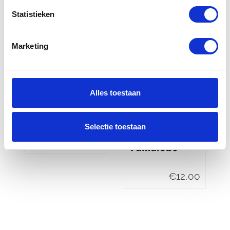
Statistieken
Marketing
Alles toestaan
Osco Ketting
Yamaha
smeersysteem
Yamalube
Carburettor
Selectie toestaan
Cleaner
€
159,00
Yamalube
€
12,00