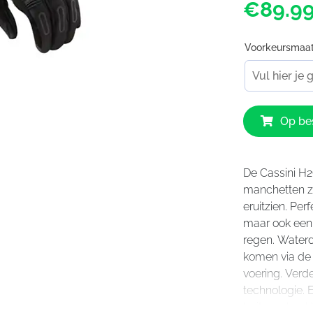
€89.9
Voorkeursmaa
Revit
Op bes
Cassini
H2O
Gloves
aantal
De Cassini H
manchetten zij
eruitzien.
Perf
maar ook een 
regen.
Waterd
komen via de
voering.
Verde
technologie.
E
buitenschaal 