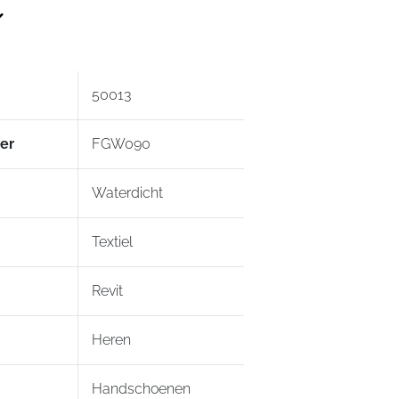
de meegeleverde Connect Finger Tip
 touchscreens zonder je
uit te doen.
50013
er
FGW090
Waterdicht
Textiel
Revit
Heren
Handschoenen