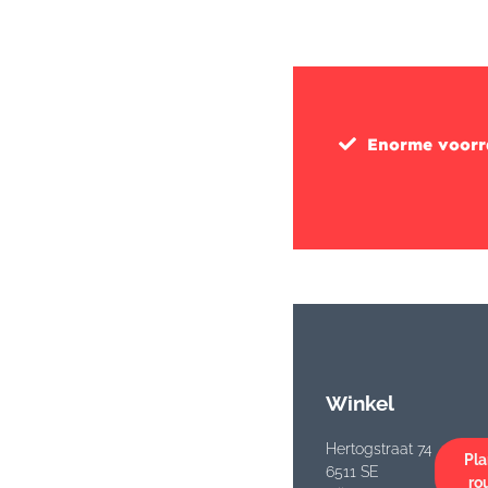
Enorme voor
Winkel
Hertogstraat 74
Pla
6511 SE
ro