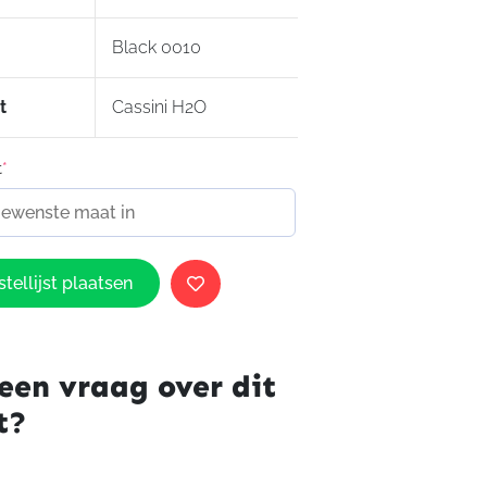
Black 0010
t
Cassini H2O
t
*
tellijst plaatsen
een vraag over dit
t?