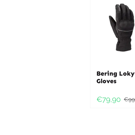
Bering Loky
Gloves
€
79,90
€
99