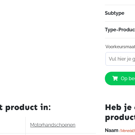
Subtype
Type-Produc
Voorkeursmaa
Revit
Op bes
Cassini
H2O
Gloves
aantal
t product in:
Heb je 
produc
Motorhandschoenen
Naam
(Vereist)