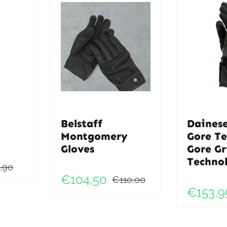
Belstaff
Daines
Montgomery
Gore Te
Gloves
Gore Gr
Techno
,90
Oorspronkelijke
Huidige
€
104,50
€
110,00
Oorspronkelij
Huidige
€
153,9
prijs
prijs
prijs
prijs
was:
is:
was:
is: