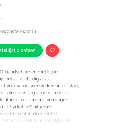
9
t
*
tellijst plaatsen
2O-handschoenen met korte
n net zo veelzijdig als ze
ect voor woon-werkverkeer in de stad,
ideale oplossing voor rijden in de
ichtheid en ademend vermogen
 met hydratex® uitgeruste
r komt comfort door mcFIT-
en harde knokkel en een slijtvaste
helpen de handen veilig te