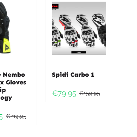
e Nembo
Spidi Carbo 1
x Gloves
ip
€
79,95
€
159,95
logy
Oorspronk
Huidige
prijs
prijs
ke
5
€
219,95
was:
is:
Oorspronkelijke
Huidige
€159,95.
€79,95.
prijs
prijs