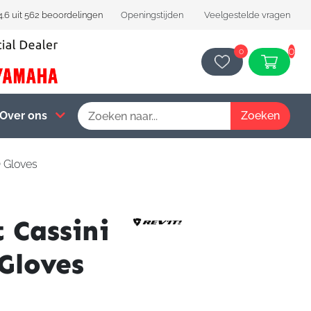
4.6 uit 562 beoordelingen
Openingstijden
Veelgestelde vragen
0
0
Over ons
O Gloves
 Cassini
Gloves