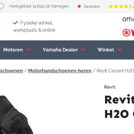
Hertogstraat 74 6511 SE Nijmegen
Gesloten
Fysieke winkel,
werkplaats & online
Motoren
Yamaha Dealer
Winkel
dschoenen
/
Motorhandschoenen heren
/ Revit Cassini H2
Revit
Revit
H2O 