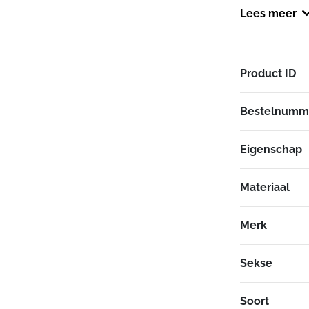
houden.
Met 
Lees meer
bedien je ook
handschoenen 
Product ID
Bestelnumm
Eigenschap
Materiaal
Merk
Sekse
Soort