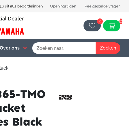
4.6 uit 562 beoordelingen
Openingstijden
Veelgestelde vragen
0
0
Over ons
lack
365-TMO
acket
es Black