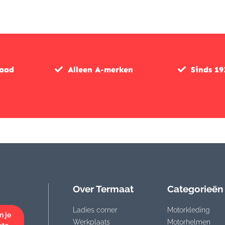
was:
is:
€254,95.
€203,95.
raad
Alleen A-merken
Sinds 19
Over Termaat
Categorieën
Ladies corner
Motorkleding
n je
Werkplaats
Motorhelmen