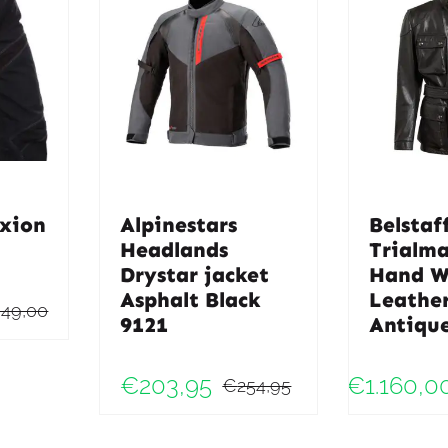
xion
Alpinestars
Belstaf
Headlands
Trialma
Drystar jacket
Hand W
Asphalt Black
Leather
649,00
9121
Antique
Oorspronkelijke
Huidige
prijs
prijs
€
203,95
€
1.160,0
€
254,95
was:
is:
Oorspronkelij
Huidige
€649,00.
€454,00.
prijs
prijs