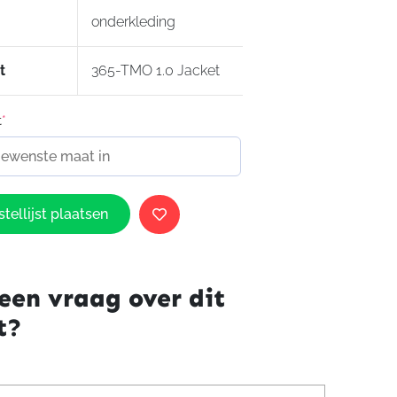
onderkleding
t
365-TMO 1.0 Jacket
t
*
tellijst plaatsen
een vraag over dit
t?