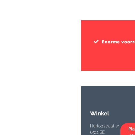
Enorme voor
Winkel
Hertogstraat 74
Pla
6511 SE