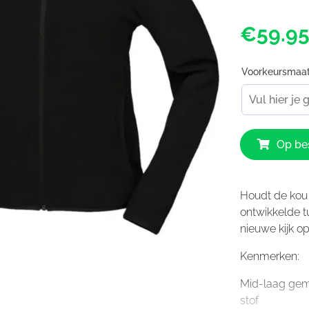
€59.9
Voorkeursmaa
IXS
Op bes
365-
TMO
1.0
Jacket
Houdt de kou
Ladies
ontwikkelde t
Black
nieuwe kijk op
aantal
Kenmerken:
Mid-laag gem
stof