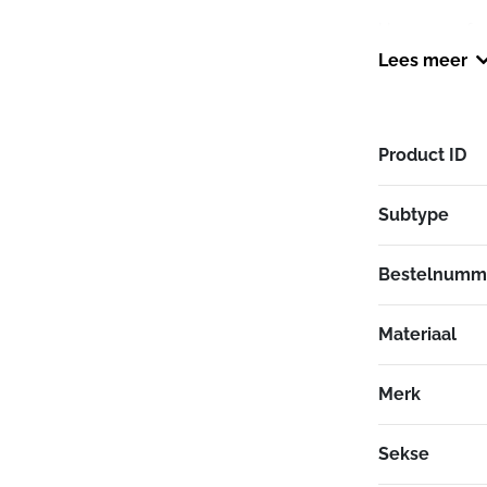
Hoge, comfor
Lees meer
Raglan mou
Flatlock nad
Product ID
YKK rits aan 
2 steekzakke
Subtype
Elastische z
Bestelnumm
Buitenkant: 1
Voering: 100%
Materiaal
Merk
Sekse