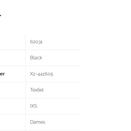
tverhogende kraag
wen
en
62031
de voorkant
n
Black
oom en manchetten
er
X2-441605
00% polyester
 polyester
Textiel
IXS
Dames