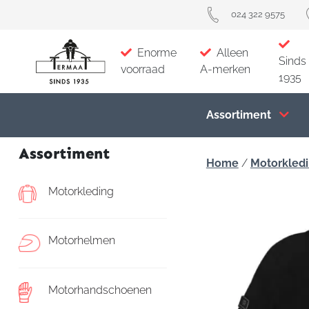
024 322 9575
Enorme
Alleen
Sinds
voorraad
A-merken
1935
Assortiment
Assortiment
Home
/
Motorkled
Motorkleding
Motorhelmen
Motorhandschoenen