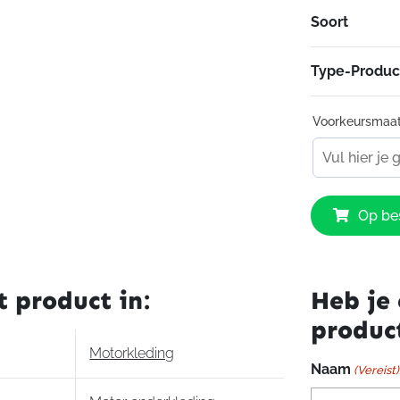
Soort
Type-Produc
Voorkeursmaa
IXS
Op bes
365-
TMO
1.0
Jacket
t product in:
Heb je 
Ladies
produc
Black
aantal
Motorkleding
Naam
(Vereist)