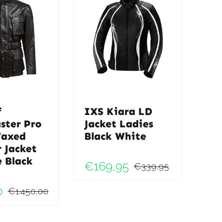
f
IXS Kiara LD
ster Pro
Jacket Ladies
axed
Black White
 Jacket
 Black
€
169,95
€
339,95
Oorspronk
Huidige
0
prijs
prijs
€
1.450,00
ke
Oorspronkelijke
Huidige
was:
is:
prijs
prijs