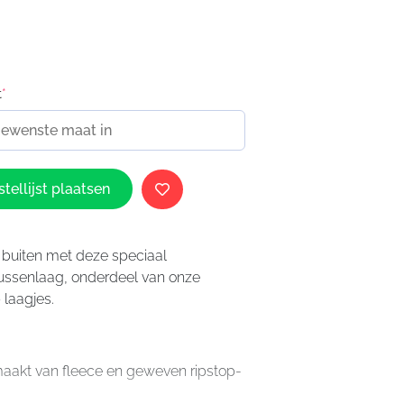
5
t
*
tellijst plaatsen
 buiten met deze speciaal
ussenlaag, onderdeel van onze
 laagjes.
aakt van fleece en geweven ripstop-