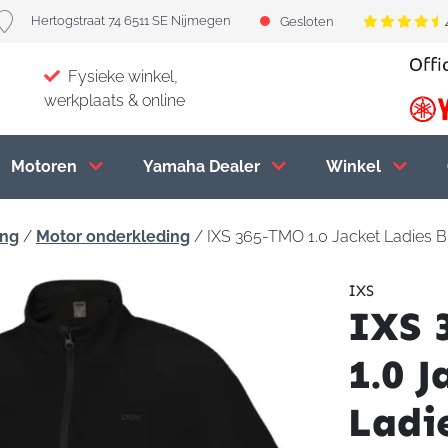
Hertogstraat 74 6511 SE Nijmegen
Gesloten
Fysieke winkel,
werkplaats & online
Motoren
Yamaha Dealer
Winkel
ing
/
Motor onderkleding
/ IXS 365-TMO 1.0 Jacket Ladies B
IXS
IXS 
1.0 J
Ladi