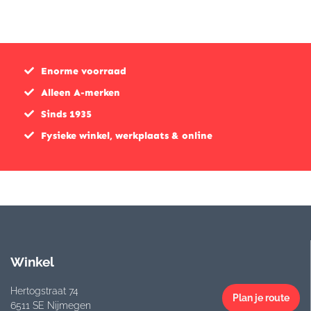
was:
is:
€399,9
€199,9
€399,00.
€299,00.
Enorme voorraad
Alleen A-merken
Sinds 1935
Fysieke winkel, werkplaats & online
Winkel
Hertogstraat 74
Plan je route
6511 SE Nijmegen