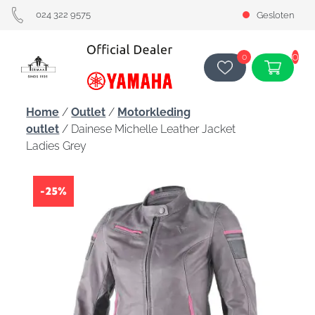
024 322 9575
Gesloten
0
0
Home
/
Outlet
/
Motorkleding
outlet
/ Dainese Michelle Leather Jacket
Ladies Grey
-25%