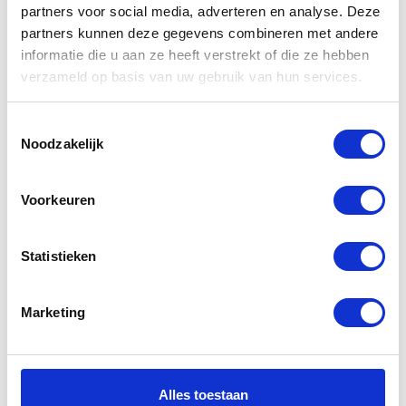
partners voor social media, adverteren en analyse. Deze
partners kunnen deze gegevens combineren met andere
informatie die u aan ze heeft verstrekt of die ze hebben
Gerelateerde
verzameld op basis van uw gebruik van hun services.
producten
Toestemmingsselectie
Noodzakelijk
-20%
-56%
Voorkeuren
Statistieken
Marketing
Segura Jimmy
Segura S Race
Jacket Black
3 Leather
Jacket
Alles toestaan