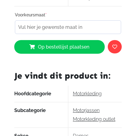
Voorkeursmaat
*
Dainese
Op bestellijst plaatsen
Michelle
Leather
Jacket
Ladies
Je vindt dit product in:
Grey
aantal
Hoofdcategorie
Motorkleding
Subcategorie
Motorjassen
Motorkleding outlet
Sekse
Dames