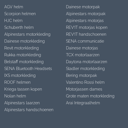
AGV helm
Dainese motorpak
Scorpion helmen
Alpinestars motorpak
HJC helm
Alpinestars motorjas
Schuberth helm
REV’IT motorjas kopen
Alpinestars motorkleding
REV’IT handschoenen
Dainese motorkleding
SENA communicatie
Revit motorkleding
Dainese motorjas
Rukka motorkleding
TCX motorlaarzen
Belstaff motorkleding
Daytona motorlaarzen
SENA Bluetooth Headsets
Stadler motorkleding
IXS motorkleding
Bering motorpak
ROOF helmen
Valentino Rossi helm
Kriega tassen kopen
Motorjassen dames
Nolan helm
Grote maten motorkleding
Alpinestars laarzen
Arai Integraalhelm
Alpinestars handschoenen