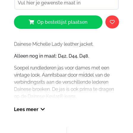
Dainese
Op bestellijst plaatsen
Michelle
Leather
Jacket
Ladies
Dainese Michelle Lady leather jacket.
Grey
Alleen nog in maat: D42, D44, D48.
aantal
Soepel rundlederen jas voor dames met een
vintage look. Aanritsbaar door middel van de
verbindingsrits aan de verschillende lederen
Dainese broeken. De jas is ook prima te dragen
op de Dainese Kevlar® jeans.
De jas is voorzien van schouders en elleboog
Lees meer
protectie en is op de rug te verstevigen met de
Dainese rugprotector. De jas is voorzien van twee
steekzakken en een binnenzak.