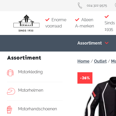
024 322 9575
Enorme
Alleen
Sinds
voorraad
A-merken
1935
Assortiment
Assortiment
Home
/
Outlet
/
Mo
Motorkleding
-26%
Motorhelmen
Motorhandschoenen