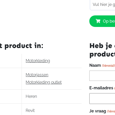
Revit
Op bes
Apollo
Jacket
aantal
t product in:
Heb je 
produc
Motorkleding
Naam
(Vereist)
Motorjassen
Motorkleding outlet
E-mailadres
Heren
Revit
Je vraag
(Vere