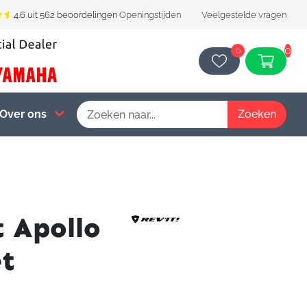
4.6 uit 562 beoordelingen
Openingstijden
Veelgestelde vragen
0
0
Over ons
t Apollo
et