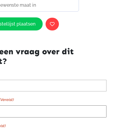
tellijst plaatsen
een vraag over dit
t?
(Vereist)
ist)