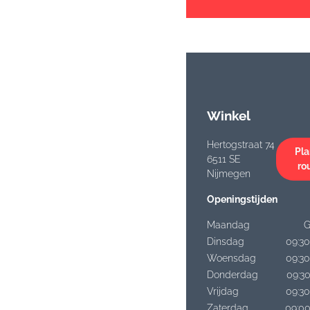
Winkel
Hertogstraat 74
Pla
6511 SE
ro
Nijmegen
Openingstijden
Maandag
G
Dinsdag
09:30
Woensdag
09:30
Donderdag
09:30
Vrijdag
09:30
Zaterdag
09:00