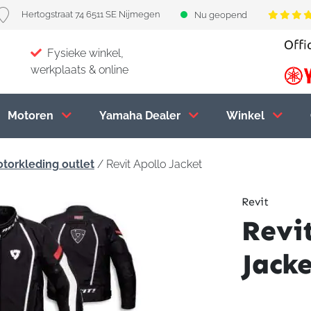
Hertogstraat 74 6511 SE Nijmegen
Nu geopend
Fysieke winkel,
werkplaats & online
Motoren
Yamaha Dealer
Winkel
torkleding outlet
/ Revit Apollo Jacket
Revit
Revi
Jack