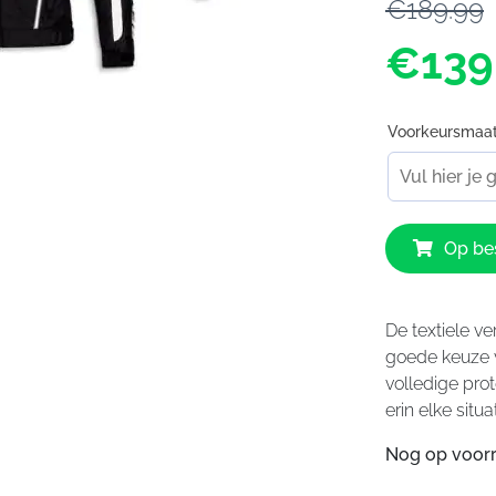
€189.99
€139
Voorkeursmaa
Revit
Op bes
Apollo
Jacket
aantal
De textiele ve
goede keuze vo
volledige prot
erin elke situa
Nog op voorr