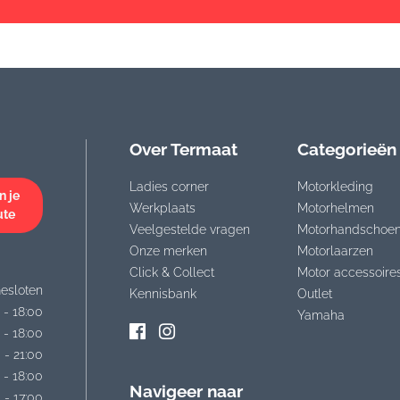
Over Termaat
Categorieën
Ladies corner
Motorkleding
n je
Werkplaats
Motorhelmen
ute
Veelgestelde vragen
Motorhandschoe
Onze merken
Motorlaarzen
Click & Collect
Motor accessoire
esloten
Kennisbank
Outlet
 - 18:00
Yamaha
 - 18:00
 - 21:00
 - 18:00
Navigeer naar
 - 17:00