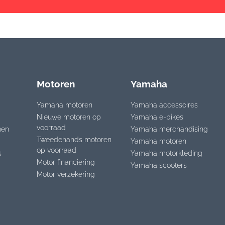
Motoren
Yamaha
Yamaha motoren
Yamaha accessoires
Nieuwe motoren op
Yamaha e-bikes
voorraad
nen
Yamaha merchandising
Tweedehands motoren
Yamaha motoren
op voorraad
s
Yamaha motorkleding
Motor financiering
Yamaha scooters
Motor verzekering