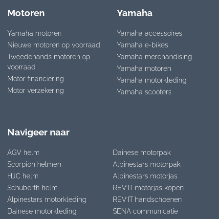
Motoren
Yamaha
Yamaha motoren
Yamaha accessoires
Nieuwe motoren op voorraad
Yamaha e-bikes
Tweedehands motoren op
Yamaha merchandising
voorraad
Yamaha motoren
Motor financiering
Yamaha motorkleding
Motor verzekering
Yamaha scooters
Navigeer naar
AGV helm
Dainese motorpak
Scorpion helmen
Alpinestars motorpak
HJC helm
Alpinestars motorjas
Schuberth helm
REV’IT motorjas kopen
Alpinestars motorkleding
REV’IT handschoenen
Dainese motorkleding
SENA communicatie