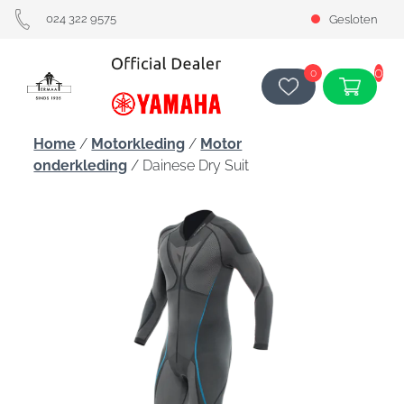
024 322 9575
Gesloten
0
0
Home
/
Motorkleding
/
Motor
onderkleding
/ Dainese Dry Suit