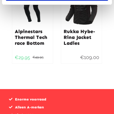
Alpinestars
Rukka Hybe-
Thermal Tech
Rina Jacket
race Bottom
Ladies
€
109,00
€
29,95
€
49,95
Oorspronkelijke
Huidige
prijs
prijs
was:
is:
€49,95.
€29,95.
Enorme voorraad
Alleen A-merken