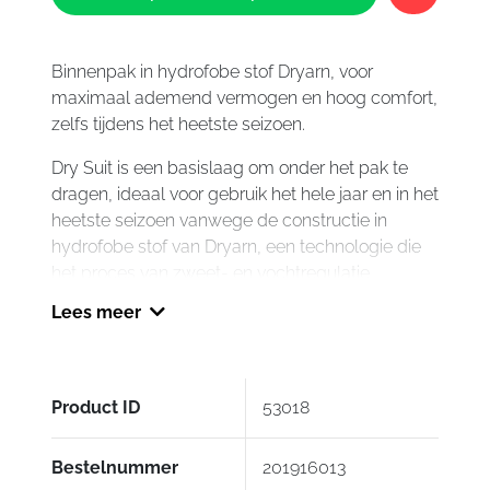
Suit
aantal
Binnenpak in hydrofobe stof Dryarn, voor
maximaal ademend vermogen en hoog comfort,
zelfs tijdens het heetste seizoen.
Dry Suit is een basislaag om onder het pak te
dragen, ideaal voor gebruik het hele jaar en in het
heetste seizoen vanwege de constructie in
hydrofobe stof van Dryarn, een technologie die
het proces van zweet- en vochtregulatie
optimaliseert, waardoor het lichaam helemaal
Lees meer
droog blijft keer.
Het superieure ademende vermogen en het
vermogen om zweet en vocht van het lichaam te
Product ID
53018
verwijderen, maken Dry Suit het ideale
binnenpak, zelfs in het heetste seizoen, omdat
Bestelnummer
201916013
het de grootst mogelijke frisheid en een