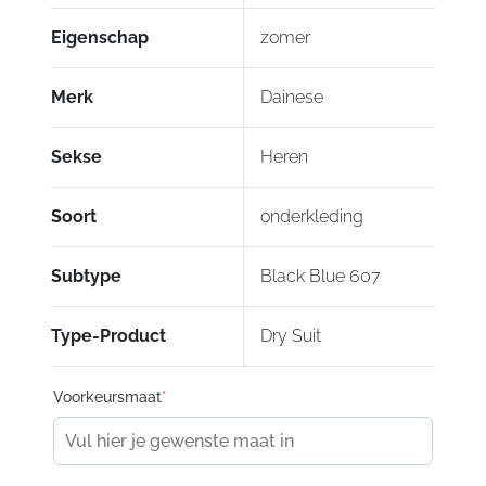
comfortabel gevoel garandeert, zelfs op de
meest intense momenten van activiteit.
Eigenschap
zomer
Het ontbreken van naden zorgt voor veel comfort
Merk
Dainese
en mobiliteit. Versterkingen op de meest
voorkomende contactgebieden garanderen
Sekse
Heren
maximale duurzaamheid van het kledingstuk.
Soort
onderkleding
Subtype
Black Blue 607
Type-Product
Dry Suit
Voorkeursmaat
*