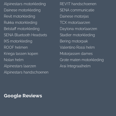
Alpinestars motorkleding
REV’IT handschoenen
Dainese motorkleding
SENA communicatie
Revit motorkleding
Dainese motorjas
Rukka motorkleding
TCX motorlaarzen
Belstaff motorkleding
Daytona motorlaarzen
SENA Bluetooth Headsets
Stadler motorkleding
IXS motorkleding
Bering motorpak
ROOF helmen
Valentino Rossi helm
Kriega tassen kopen
Motorjassen dames
Nolan helm
Grote maten motorkleding
Alpinestars laarzen
Arai Integraalhelm
Alpinestars handschoenen
Google Reviews