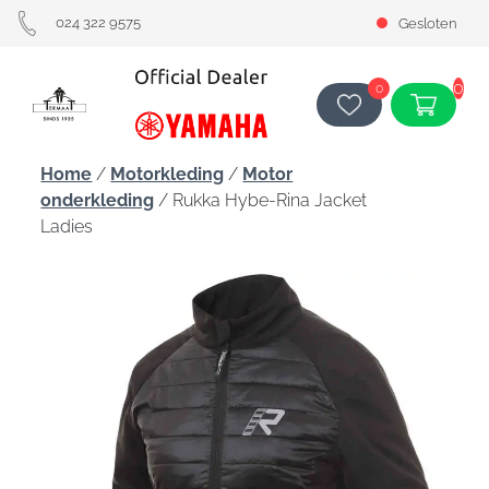
024 322 9575
Gesloten
0
0
Home
/
Motorkleding
/
Motor
onderkleding
/ Rukka Hybe-Rina Jacket
Ladies