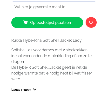
Rukka
Op bestellijst plaatsen
Hybe-
Rina
Jacket
Ladies
Rukka Hybe-Rina Soft Shell Jacket Lady.
aantal
Softshell jas voor dames met 2 steekzakken ,
ideaal voor onder de motorkleding of om zo te
dragen.
De Hybe-R Soft Shell Jacket geeft je net de
nodige warmte dat je nodig hebt bij wat frisser
weer.
Lees meer