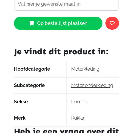
Rukka
Op bestellijst plaatsen
Hybe-
Rina
Jacket
Ladies
Je vindt dit product in:
aantal
Hoofdcategorie
Motorkleding
Subcategorie
Motor onderkleding
Sekse
Dames
Merk
Rukka
Heb je een vraag over dit