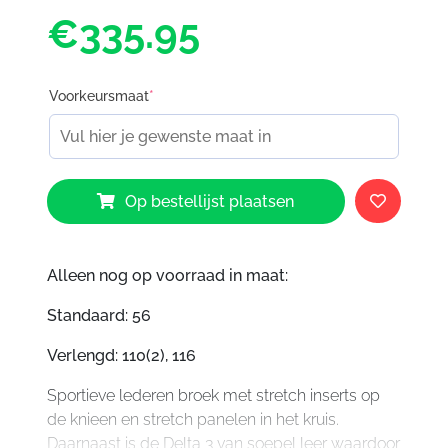
€335.95
Voorkeursmaat
*
Dainese
Op bestellijst plaatsen
Delta
3
Leather
Pants
Alleen nog op voorraad in maat:
aantal
Standaard: 56
Verlengd: 110(2), 116
Sportieve lederen broek met stretch inserts op
de knieen en stretch panelen in het kruis.
Daarnaast is de Delta 3 van soepel leer waardoor