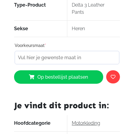
Type-Product
Delta 3 Leather
Pants
Sekse
Heren
Voorkeursmaat
*
Dainese
Op bestellijst plaatsen
Delta
3
Leather
Pants
Je vindt dit product in:
aantal
Hoofdcategorie
Motorkleding