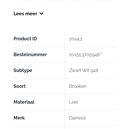
de broek een comfortabele pasvorm heeft. De
kneesliders zijn afneembaar en vervangbaar.
Lees meer
Ook in verkorte en verlengde maten verkrijgbaar,
informeer naar de beschikbare maten.
Product ID
20443
Bestelnummer
201553705948**
Subtype
Zwart Wit 948
Soort
Broeken
Materiaal
Leer
Merk
Dainese