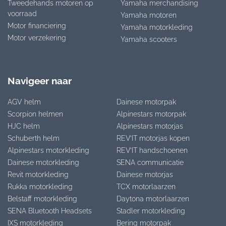
Tweedehands motoren op
Yamaha merchandising
voorraad
Yamaha motoren
Motor financiering
Yamaha motorkleding
Motor verzekering
Yamaha scooters
Navigeer naar
AGV helm
Dainese motorpak
Scorpion helmen
Alpinestars motorpak
HJC helm
Alpinestars motorjas
Schuberth helm
REV’IT motorjas kopen
Alpinestars motorkleding
REV’IT handschoenen
Dainese motorkleding
SENA communicatie
Revit motorkleding
Dainese motorjas
Rukka motorkleding
TCX motorlaarzen
Belstaff motorkleding
Daytona motorlaarzen
SENA Bluetooth Headsets
Stadler motorkleding
IXS motorkleding
Bering motorpak