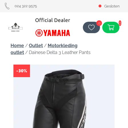
024 322 9575
Gesloten
0
0
Home
/
Outlet
/
Motorkleding
outlet
/ Dainese Delta 3 Leather Pants
-30%