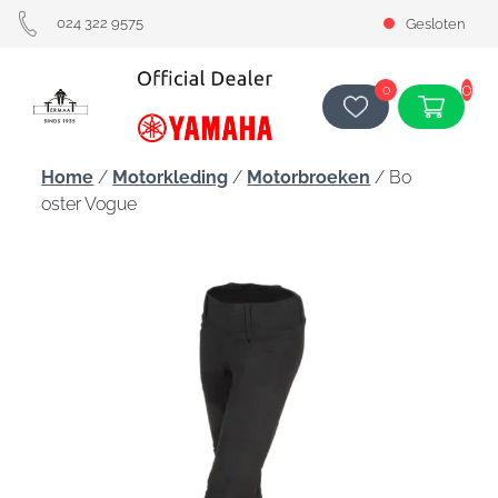
024 322 9575
Gesloten
0
0
Home
/
Motorkleding
/
Motorbroeken
/ Bo
oster Vogue