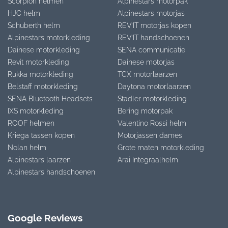
Scorpion helmen
Alpinestars motorpak
HJC helm
Alpinestars motorjas
Schuberth helm
REV’IT motorjas kopen
Alpinestars motorkleding
REV’IT handschoenen
Dainese motorkleding
SENA communicatie
Revit motorkleding
Dainese motorjas
Rukka motorkleding
TCX motorlaarzen
Belstaff motorkleding
Daytona motorlaarzen
SENA Bluetooth Headsets
Stadler motorkleding
IXS motorkleding
Bering motorpak
ROOF helmen
Valentino Rossi helm
Kriega tassen kopen
Motorjassen dames
Nolan helm
Grote maten motorkleding
Alpinestars laarzen
Arai Integraalhelm
Alpinestars handschoenen
Google Reviews