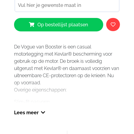
Booster
Op bestellijst plaatsen
Vogue
aantal
De Vogue van Booster is een casual
motorlegging met Kevlar® bescherming voor
gebruik op de motor. De broek is volledig
uitgerust met Kevlar® en daarnaast voorzien van
uitneembare CE-protectoren op de knieën. Nu
op voorraad.
Overige eigenschappen:
Slim-fit pasvorm
Gemaakt van 100% katoen
Lees meer
Volledig voorzien van Kevlar®
Twee steekzakken aan de voorzijde