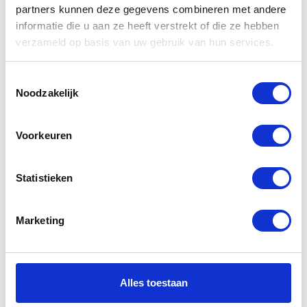
Gerelateerde
partners kunnen deze gegevens combineren met andere
informatie die u aan ze heeft verstrekt of die ze hebben
producten
verzameld op basis van uw gebruik van hun services.
Toestemmingsselectie
-20%
-24%
Noodzakelijk
Voorkeuren
Statistieken
Emma Leather
Esquad Cargo
Marketing
Pants Ladies
beige
Black
€
159,95
€
209,95
Oorspr
Huidig
€
199,90
€
249,90
Alles toestaan
Oorspronkelijke
Huidige
prijs
prijs