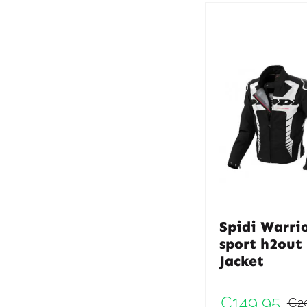
Spidi Warri
sport h2out
Jacket
€
149,95
€
2