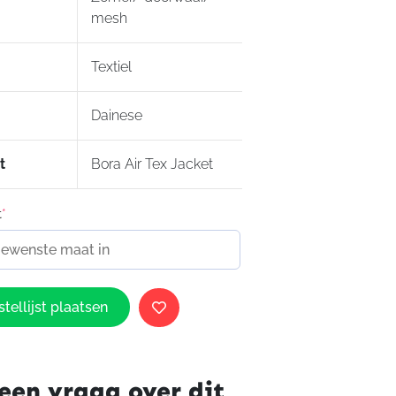
mesh
Textiel
Dainese
t
Bora Air Tex Jacket
t
*
tellijst plaatsen
een vraag over dit