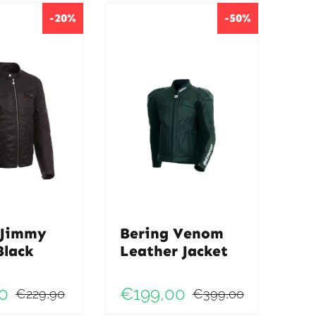
-20%
-50%
 Jimmy
Bering Venom
Black
Leather Jacket
0
€
199,00
€
229,90
€
399,00
ke
Oorspronkelijke
Huidige
Oorspronk
Huidige