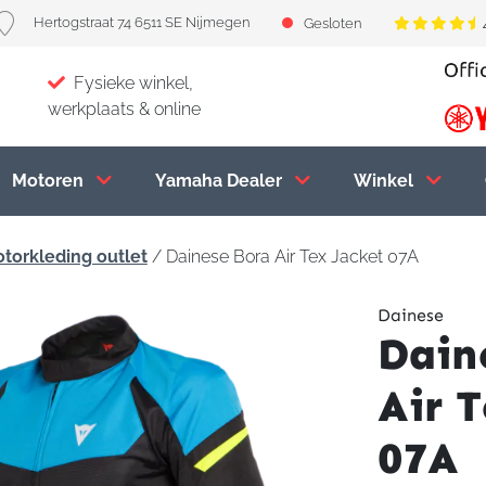
Hertogstraat 74 6511 SE Nijmegen
Gesloten
Fysieke winkel,
werkplaats & online
Motoren
Yamaha Dealer
Winkel
torkleding outlet
/ Dainese Bora Air Tex Jacket 07A
Dainese
Dain
Air T
07A