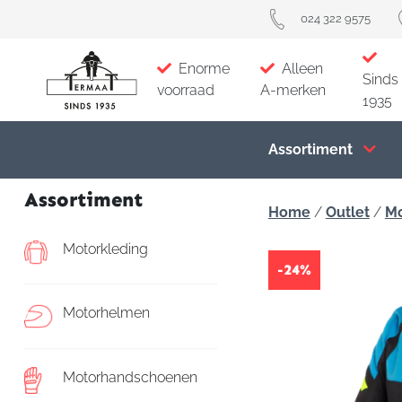
024 322 9575
Enorme
Alleen
Sinds
voorraad
A-merken
1935
Assortiment
Assortiment
Home
/
Outlet
/
Mo
Motorkleding
-24%
Motorhelmen
Motorhandschoenen