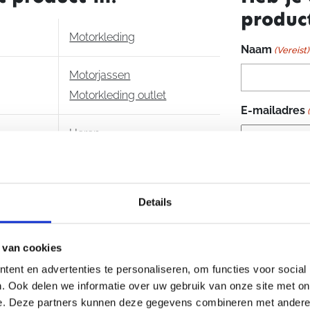
produc
aantal
Motorkleding
Naam
(Vereist)
Motorjassen
Motorkleding outlet
E-mailadres
Heren
Dainese
Je vraag
(Vere
Details
 van cookies
ent en advertenties te personaliseren, om functies voor social
. Ook delen we informatie over uw gebruik van onze site met on
e. Deze partners kunnen deze gegevens combineren met andere i