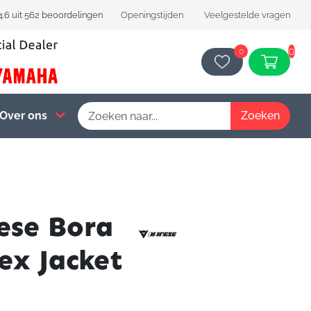
4.6 uit 562 beoordelingen
Openingstijden
Veelgestelde vragen
0
0
Over ons
ese Bora
ex Jacket