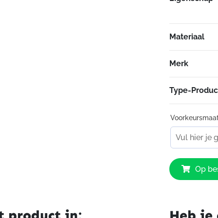
Materiaal
Merk
Type-Produc
Voorkeursmaa
Dainese
Op bes
Bora
Air
Tex
Jacket
t product in:
Heb je 
07A