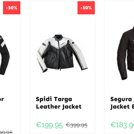
-50%
-50%
or
Spidi Targa
Segura
Leather Jacket
Jacket 
€
199,95
€
183,9
€
399,95
Oorspronkelij
Huidige
99,95