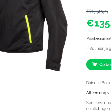
€179.95
€135
Voorkeursmaa
Dainese
Op bes
Bora
Air
Tex
Jacket
Dainese Bora 
07A
Alleen nog ve
aantal
Sportieve doo
en ellebogen.