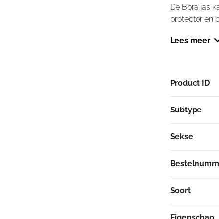
De Bora jas k
protector en b
Lees meer
Product ID
Subtype
Sekse
Bestelnumm
Soort
Eigenschap