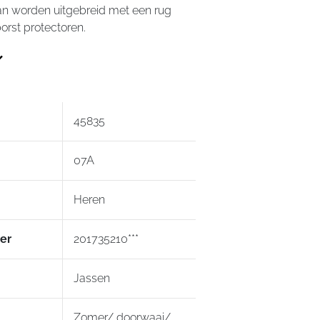
an worden uitgebreid met een rug
orst protectoren.
45835
07A
Heren
er
201735210***
Jassen
Zomer/ doorwaai/