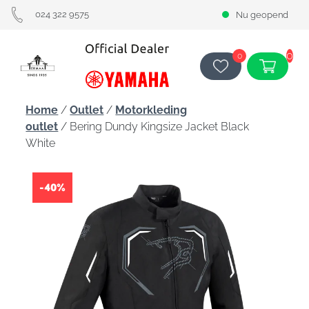
024 322 9575
Nu geopend
0
0
Home
/
Outlet
/
Motorkleding
outlet
/ Bering Dundy Kingsize Jacket Black
White
-40%