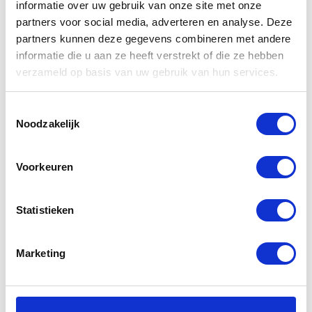
informatie over uw gebruik van onze site met onze
partners voor social media, adverteren en analyse. Deze
partners kunnen deze gegevens combineren met andere
informatie die u aan ze heeft verstrekt of die ze hebben
verzameld op basis van uw gebruik van hun services.
Gerelateerde
producten
Toestemmingsselectie
Noodzakelijk
-20%
Voorkeuren
Statistieken
Marketing
Yamaha
Segura Porter
Womens
Leather Jacket