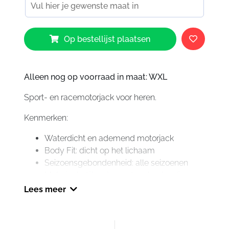
Bering
Op bestellijst plaatsen
Dundy
Kingsize
Jacket
Black
Alleen nog op voorraad in maat: WXL
White
Sport- en racemotorjack voor heren.
aantal
Kenmerken:
Waterdicht en ademend motorjack
Body Fit: dicht op het lichaam
Seizoensgebondenheid: alle seizoenen
Materiaal: slijtvast en scheurbestendig
600D fiber tech stof
Lees meer
BWTECH Classic waterdicht en ademend
membraan
Vaste voering van ademende netstof, 100%