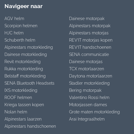
Navigeer naar
AGV helm
Dainese motorpak
Scorpion helmen
Alpinestars motorpak
HJC helm
Alpinestars motorjas
Schuberth helm
REV’IT motorjas kopen
Alpinestars motorkleding
REV’IT handschoenen
Dainese motorkleding
SENA communicatie
Revit motorkleding
Dainese motorjas
Rukka motorkleding
TCX motorlaarzen
Belstaff motorkleding
Daytona motorlaarzen
SENA Bluetooth Headsets
Stadler motorkleding
IXS motorkleding
Bering motorpak
ROOF helmen
Valentino Rossi helm
Kriega tassen kopen
Motorjassen dames
Nolan helm
Grote maten motorkleding
Alpinestars laarzen
Arai Integraalhelm
Alpinestars handschoenen