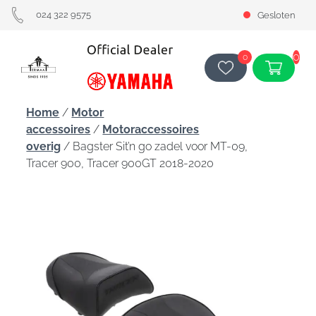
024 322 9575
Gesloten
0
0
Home
/
Motor
accessoires
/
Motoraccessoires
overig
/ Bagster Sit’n go zadel voor MT-09,
Tracer 900, Tracer 900GT 2018-2020