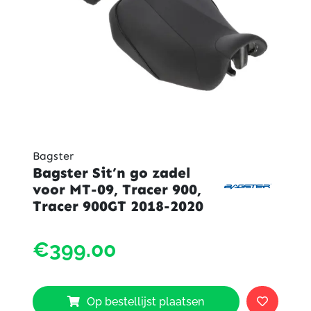
Bagster
Bagster Sit’n go zadel
voor MT-09, Tracer 900,
Tracer 900GT 2018-2020
Bagst
€399.00
Sit'n
go
zadel
voor
Op bestellijst plaatsen
MT-