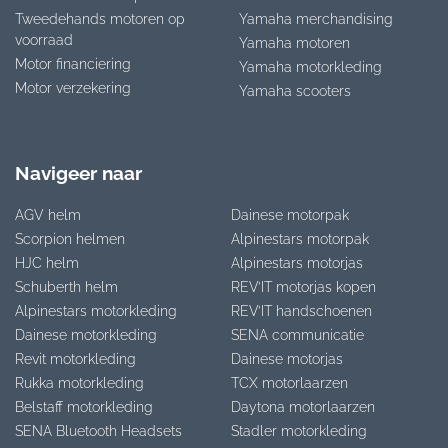
Tweedehands motoren op
Yamaha merchandising
voorraad
Yamaha motoren
Motor financiering
Yamaha motorkleding
Motor verzekering
Yamaha scooters
Navigeer naar
AGV helm
Dainese motorpak
Scorpion helmen
Alpinestars motorpak
HJC helm
Alpinestars motorjas
Schuberth helm
REV’IT motorjas kopen
Alpinestars motorkleding
REV’IT handschoenen
Dainese motorkleding
SENA communicatie
Revit motorkleding
Dainese motorjas
Rukka motorkleding
TCX motorlaarzen
Belstaff motorkleding
Daytona motorlaarzen
SENA Bluetooth Headsets
Stadler motorkleding