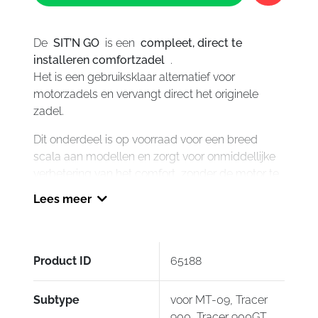
09,
Tracer
De
SIT’N GO
is een
compleet, direct te
900,
installeren comfortzadel
.
Tracer
Het is een gebruiksklaar alternatief voor
900G
motorzadels en vervangt direct het originele
2018-
zadel.
2020
aantal
Dit onderdeel is op voorraad voor een breed
scala aan modellen en zorgt voor onmiddellijke
verbetering van het comfort, zonder de motor te
immobiliseren.
Lees meer
Dit zadel is ontworpen om comfort en design te
combineren. Het is voorzien van nauwkeurig
passende
schuimvulling met meerdere
Product ID
65188
dichtheden en een
ergonomische vorm
om de
zitpositie van de bestuurder en passagier te
Subtype
voor MT-09, Tracer
verbeteren, evenals de controle over de
900, Tracer 900GT