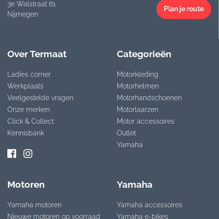
3e Walstraat 61
Plan je route
Nijmegen
Over Termaat
Categorieën
Ladies corner
Motorkleding
Werkplaats
Motorhelmen
Veelgestelde vragen
Motorhandschoenen
Onze merken
Motorlaarzen
Click & Collect
Motor accessoires
Kennisbank
Outlet
Yamaha
Motoren
Yamaha
Yamaha motoren
Yamaha accessoires
Nieuwe motoren op voorraad
Yamaha e-bikes