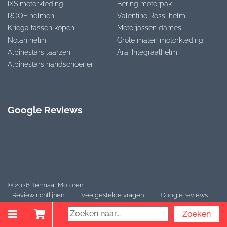
IXS motorkleding
Bering motorpak
ROOF helmen
Valentino Rossi helm
Kriega tassen kopen
Motorjassen dames
Nolan helm
Grote maten motorkleding
Alpinestars laarzen
Arai Integraalhelm
Alpinestars handschoenen
Google Reviews
© 2026 Termaat Motoren
Review richtlijnen
Veelgestelde vragen
Google reviews