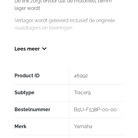
De link zorgt ervoor dat de motorfiets 18mm
lager wordt
Verlager wordt geleverd inclusief de originele
naaldlagers en keerringen
Origineel Yamaha accessoire nummer:
B5UF538P1000 (oude bestelnummer B5U-
Lees meer
F538P-00-00)
Product ID
46992
Subtype
Tracer9
Bestelnummer
B5U-F538P-00-00
Merk
Yamaha