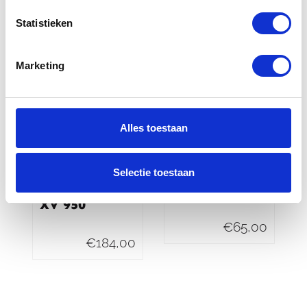
Statistieken
Marketing
Alles toestaan
Yamaha
Yamaha MT
Saddlebag
07 Ring voor
Selectie toestaan
Support Bars
tanktas
XV 950
€
65,00
€
184,00