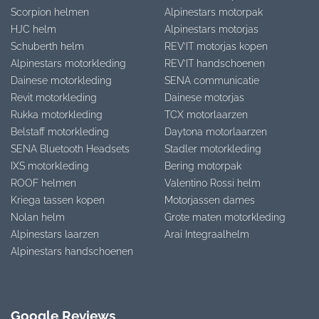
Scorpion helmen
Alpinestars motorpak
HJC helm
Alpinestars motorjas
Schuberth helm
REV’IT motorjas kopen
Alpinestars motorkleding
REV’IT handschoenen
Dainese motorkleding
SENA communicatie
Revit motorkleding
Dainese motorjas
Rukka motorkleding
TCX motorlaarzen
Belstaff motorkleding
Daytona motorlaarzen
SENA Bluetooth Headsets
Stadler motorkleding
IXS motorkleding
Bering motorpak
ROOF helmen
Valentino Rossi helm
Kriega tassen kopen
Motorjassen dames
Nolan helm
Grote maten motorkleding
Alpinestars laarzen
Arai Integraalhelm
Alpinestars handschoenen
Google Reviews