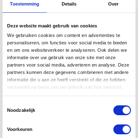
Toestemming
Details
Over
Gerelateerde
producten
Deze website maakt gebruik van cookies
We gebruiken cookies om content en advertenties te
personaliseren, om functies voor social media te bieden
en om ons websiteverkeer te analyseren. Ook delen we
informatie over uw gebruik van onze site met onze
partners voor social media, adverteren en analyse. Deze
partners kunnen deze gegevens combineren met andere
informatie die u aan ze heeft verstrekt of die ze hebben
verzameld op basis van uw gebruik van hun services.
Yamaha Korte
Yamaha
Toestemmingsselectie
kentekenplaathouder
Telefoonhoes
Noodzakelijk
Tracer9
SP Connect
Voorkeuren
€
165,00
€
37,00