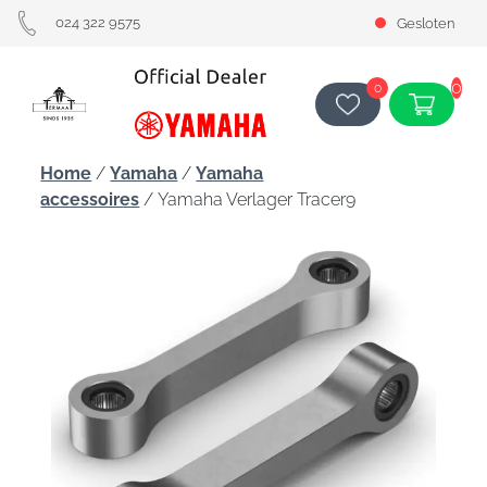
024 322 9575
Gesloten
0
0
Home
/
Yamaha
/
Yamaha
accessoires
/ Yamaha Verlager Tracer9