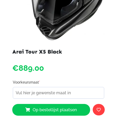
Arai Tour X5 Black
€889.00
Voorkeursmaat
*
Arai
Op bestellijst plaatsen
Tour
X5