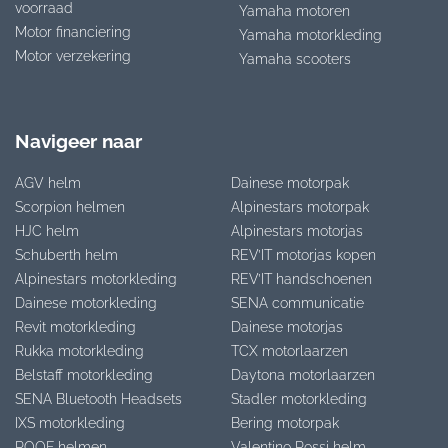
voorraad
Yamaha motoren
Motor financiering
Yamaha motorkleding
Motor verzekering
Yamaha scooters
Navigeer naar
AGV helm
Dainese motorpak
Scorpion helmen
Alpinestars motorpak
HJC helm
Alpinestars motorjas
Schuberth helm
REV’IT motorjas kopen
Alpinestars motorkleding
REV’IT handschoenen
Dainese motorkleding
SENA communicatie
Revit motorkleding
Dainese motorjas
Rukka motorkleding
TCX motorlaarzen
Belstaff motorkleding
Daytona motorlaarzen
SENA Bluetooth Headsets
Stadler motorkleding
IXS motorkleding
Bering motorpak
ROOF helmen
Valentino Rossi helm