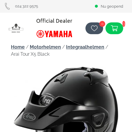
024 322 9575
Nu geopend
0
0
Home
/
Motorhelmen
/
Integraalhelmen
/
Arai Tour X5 Black