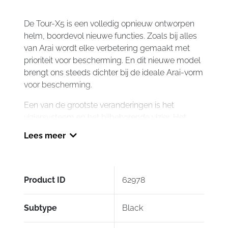
Black
aantal
De Tour-X5 is een volledig opnieuw ontworpen
helm, boordevol nieuwe functies. Zoals bij alles
van Arai wordt elke verbetering gemaakt met
prioriteit voor bescherming. En dit nieuwe model
brengt ons steeds dichter bij de ideale Arai-vorm
voor bescherming.
Een van de grootste veranderingen is het
viziersysteem en het bijbehorende vizier. Het
nieuwe VAS-A viziersysteem, afgeleid van het
Lees meer
VAS-V-systeem ontwikkeld voor de RX-7V, is
ontworpen om de Glancing-Off-prestaties te
maximaliseren, wat betekent dat er meer
oppervlak is om impactenergie af te gluren en
Product ID
62978
tegelijkertijd een eenvoudige installatie en
verwijdering van het vizier mogelijk maakt en
Subtype
Black
piek. Het vizier zelf is opnieuw ontworpen voor
betere zichtbaarheid en Glancing-Off-prestaties,