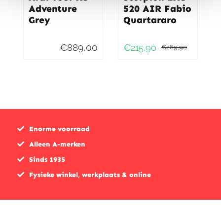
Adventure
520 AIR Fabio
Grey
Quartararo
€
889,00
€
215,90
€
269,90
Oorspr
Huidig
prijs
prijs
was:
is:
€269,9
€215,9
Enorme voorraad
Alleen A-merken
Sinds 1935
Fysieke winkel, werkplaats & online